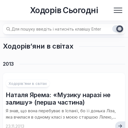
Перейти
Ходорів Сьогодні
до
вмісту
Ходорів’яни в світах
2013
Ходорів'яни в світах
Наталя Ярема: «Музику наразі не
залишу» (перша частина)
Я знав, що вона перебуває в Іспанії, бо її донька Ліза,
яка вчилася в одному класі з моєю старшою Лілею,...
23.11.2013