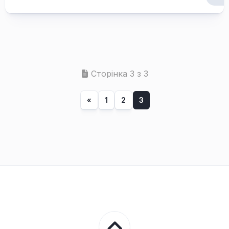
Сторінка 3 з 3
«
1
2
3