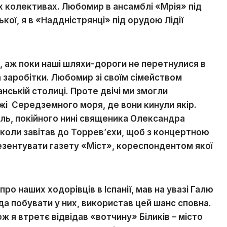
х колективах. Любомир в ансамблі «Мрія» під
ої, я в «Наддністрянці» під орудою Лідії
 аж поки наші шляхи-дороги не перетнулися в
а заробітки. Любомир зі своїм сімейством
спанській столиці. Проте двічі ми змогли
жі Середземного моря, де вони кинули якір.
аль, покійного нині священика Олександра
 коли завітав до Торрев
’
єхи, щоб з концертною
зентувати газету «Міст», кореспондентом якої
ро наших ходорівців в Іспанії, мав на увазі Галю
да побувати у них, використав цей шанс сповна.
 я втретє відвідав «вотчину» Біликів – місто