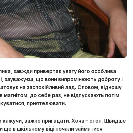
лика, завжди привертає увагу його особлива
чі, зауважуєш, що вони випромінюють доброту і
аштовує на заспокійливий лад. Словом, відношу
ов магнітом, до себе раз, не відпускають потім
ілкуватися, приятелювати.
о кажучи, важко пригадати. Хоча – стоп. Швидше
и ще в шкільному віці почали займатися