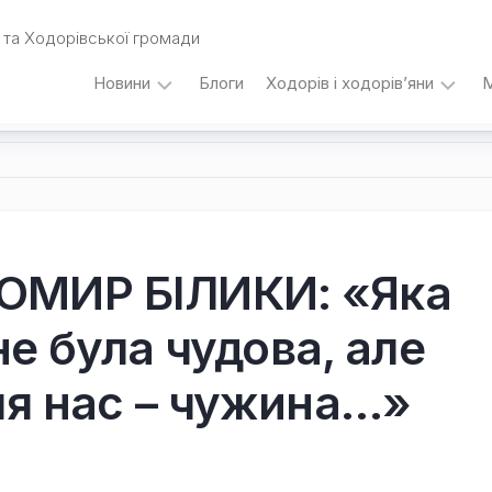
та Ходорівської громади
Новини
Блоги
Ходорів і ходорів’яни
М
Вибори
…
під
кутом
зору
Любомира
Калинця
ОМИР БІЛИКИ: «Яка
Дати,
 не була чудова, але
події,
персоналії
/
ля нас – чужина…»
Думки
з
)
приводу…
Уродженці