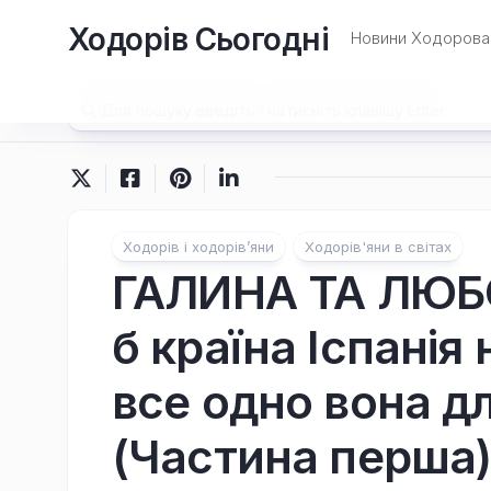
Перейти
Ходорів Сьогодні
до
Новини Ходорова 
вмісту
Ходорів і ходорів’яни
Ходорів'яни в світах
ГАЛИНА ТА ЛЮБ
б країна Іспанія
все одно вона д
(Частина перша