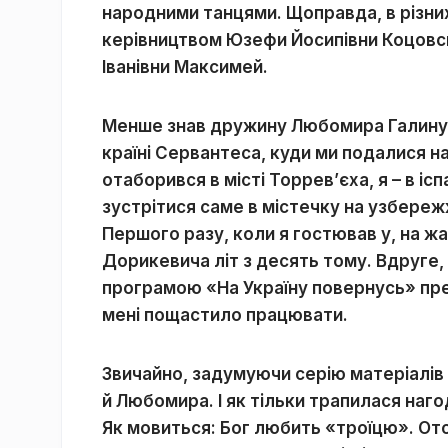
народними танцями. Щоправда, в різни
керівництвом Юзефи Йосипівни Коцовськ
Іванівни Максимей.
Менше знав дружину Любомира Галину,
країні Сервантеса, куди ми подалися н
отаборився в місті Торрев
’
єха, я – в і
зустрітися саме в містечку на узбереж
Першого разу, коли я гостював у, на ж
Дорикевича
літ з десять тому. В
друге,
програмою «На Україну повернусь» пре
мені пощастило працювати.
Звичайно, задумуючи серію матеріалів п
й Любомира. І як тільки трапилася наго
Як мовиться: Бог любить «троїцю». Отож