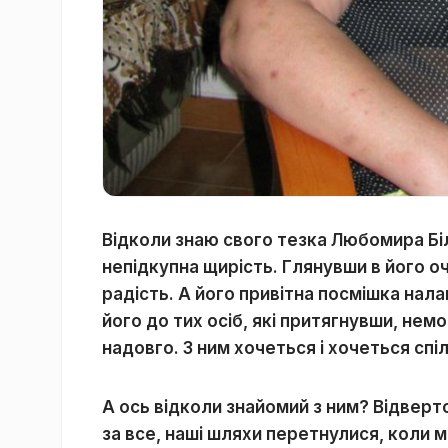
Відколи знаю свого тезка Любомира Бі
непідкупна щирість. Глянувши в його о
радість. А його привітна посмішка нал
його до тих осіб, які притягнувши, нем
надовго. З ним хочеться і хочеться сп
А ось відколи знайомий з ним? Відверт
за все, наші шляхи перетнулися, коли м