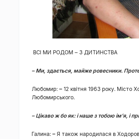
ВСІ МИ РОДОМ – З ДИТИНСТВА
– Ми, здається, майже ровесники. Проте
Любомир:
–
12 квітня 1963 року. Місто Х
Любомирського.
– Цікаво ж бо як: і наше з тобою ім’я, і 
Галина:
–
Я також народилася в Ходорові