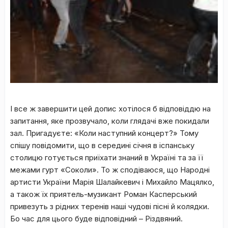
І все ж завершити цей допис хотілося б відповіддю на
запитання, яке прозвучало, коли глядачі вже покидали
зал. Пригадуєте: «Коли наступний концерт?» Тому
спішу повідомити, що в середині січня в іспанську
столицю готується приїхати знаний в Україні та за її
межами гурт «Соколи». То ж сподіваюся, що Народні
артисти України Марія Шалайкевич і Михайло Мацялко,
а також їх приятель-музикант Роман Касперський
привезуть з рідних теренів наші чудові пісні й колядки.
Бо час для цього буде відповідний – Різдвяний.