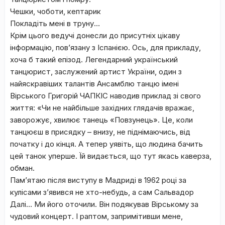
Чешки, чоботи, кептарик
Покладіть мені в труну…
Крім цього ведучі донесли до присутніх цікаву
інформацію, пов’язану з Іспанією. Ось, для прикладу,
хоча б такий епізод. Легендарний український
танцюрист, заслужений артист України, один з
найяскравіших талантів Ансамблю танцю імені
Вірського Григорій ЧАПКІС наводив приклад зі свого
життя: «Чи не найбільше західних глядачів вражає,
заворожує, хвилює танець «Повзунець». Це, коли
танцюєш в присядку – внизу, не піднімаючись, від
початку і до кінця. А тепер уявіть, що людина бачить
цей танок уперше. Їй видається, що тут якась каверза,
обман.
Пам’ятаю після виступу в Мадриді в 1962 році за
кулісами з’явився не хто-небудь, а сам Сальвадор
Далі… Ми його оточили. Він подякував Вірському за
чудовий концерт. І раптом, запримітивши мене,