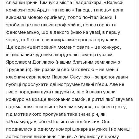
співачки Ірини Тимчук з міста Гвадалахара. «Вальс»
композитора Ардіті та пісню «Танець, танець» вона
виконала мовою оригіналу, тобто по-італійськи. І
зробила це настільки професійно, неповторно та
феноменально, що в декого (маю на увазі, в першу
чергу, себе) по спині мурашки «проспацерували».
Ще один «центровий» момент свята – це конкурс,
ініційований чудовим акордеоністом-віртуозом
Ярославом Допілкою (нашим близьким земляком з
Трускавця). Він разом зі своїм колегою – не менш
класним скрипалем Павлом Сакутою – запропонували
публіці прослухати дві інструментальні п’єси. Але не
лише порадили вуха нащурити, але й влаштували
конкурс на краще виконання самби, в ритмі якої звучала
відома всім іспанська «Бесаме мучo», та фокстроту,
під мотив якого пролунала така знана річ, як
«Розамунда», або «Полька пивної бочки». Ось і
поєдналися в одному номері шикарна музика і не менш
артистичне виконання танців. А перемогу в цьому