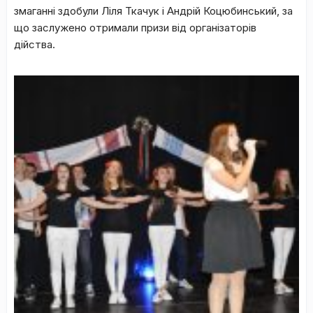
змаганні здобули Ліля Ткачук і Андрій Коцюбинський, за
що заслужено отримали призи від організаторів
дійства.