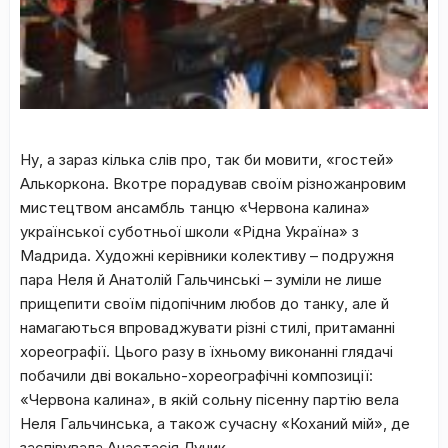
Ну, а зараз кілька слів про, так би мовити, «гостей»
Алькоркона. Вкотре порадував своїм різножанровим
мистецтвом ансамбль танцю «Червона калина»
української суботньої школи «Рідна Україна» з
Мадрида. Художні керівники колективу – подружня
пара Неля й Анатолій Гальчинські – зуміли не лише
прищепити своїм підопічним любов до танку, але й
намагаються впроваджувати різні стилі, притаманні
хореографії. Цього разу в їхньому виконанні глядачі
побачили дві вокально-хореографічні композиції:
«Червона калина», в якій сольну пісенну партію вела
Неля Гальчинська, а також сучасну «Коханий мій», де
заспівувала Анастасія Лучик.