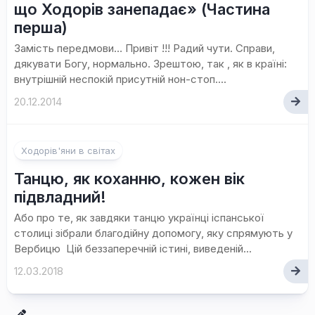
що Ходорів занепадає» (Частина
перша)
Замість передмови… Привіт !!! Радий чути. Справи,
дякувати Богу, нормально. Зрештою, так , як в країні:
внутрішній неспокій присутній нон-стоп....
20.12.2014
Ходорів'яни в світах
Танцю, як коханню, кожен вік
підвладний!
Або про те, як завдяки танцю українці іспанської
столиці зібрали благодійну допомогу, яку спрямують у
Вербицю Цій беззаперечній істині, виведеній...
12.03.2018