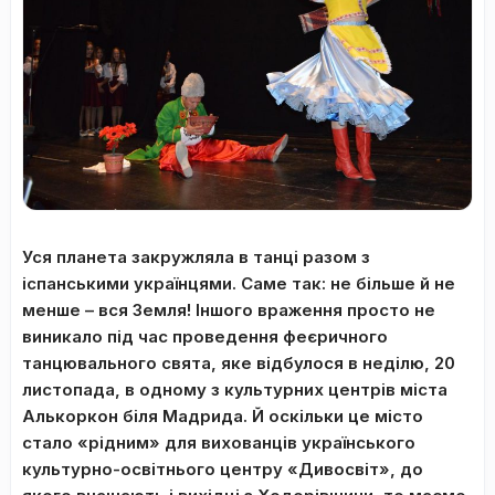
Уся планета закружляла в танці разом з
іспанськими українцями. Саме так: не більше й не
менше – вся Земля! Іншого враження просто не
виникало під час проведення феєричного
танцювального свята, яке відбулося в неділю, 20
листопада, в одному з культурних центрів міста
Алькоркон біля Мадрида. Й оскільки це місто
стало «рідним» для вихованців українського
культурно-освітнього центру «Дивосвіт», до