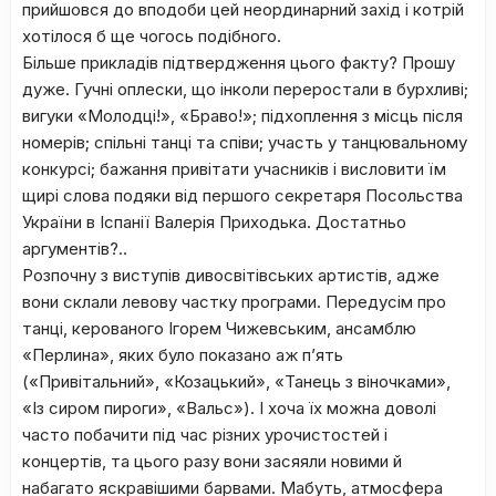
прийшовся до вподоби цей неординарний захід і котрій
хотілося б ще чогось подібного.
Більше прикладів підтвердження цього факту? Прошу
дуже. Гучні оплески, що інколи переростали в бурхливі;
вигуки «Молодці!», «Браво!»; підхоплення з місць після
номерів; спільні танці та співи; участь у танцювальному
конкурсі; бажання привітати учасників і висловити їм
щирі слова подяки від першого секретаря Посольства
України в Іспанії Валерія Приходька. Достатньо
аргументів?..
Розпочну з виступів дивосвітівських артистів, адже
вони склали левову частку програми. Передусім про
танці, керованого Ігорем Чижевським, ансамблю
«Перлина», яких було показано аж п’ять
(«Привітальний», «Козацький», «Танець з віночками»,
«Із сиром пироги», «Вальс»). І хоча їх можна доволі
часто побачити під час різних урочистостей і
концертів, та цього разу вони засяяли новими й
набагато яскравішими барвами. Мабуть, атмосфера