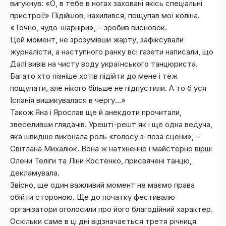
вигукнув: «О, в тебе в ногах заховані якісь спеціальні
пристрої!» Підійшов, нахилився, пощупав мої коліна.
«Точно, чудо-шарніри», – зробив висновок.
Цей момент, не зрозумівши жарту, зафіксували
журналісти, а наступного ранку всі газети написали, що
Далі вивів на чисту воду українського танцюриста.
Багато хто пізніше хотів підійти до мене і теж
пощупати, але нікого більше не підпустили. А то б уся
Іспанія вишикувалася в чергу…»
Також Яна і Ярослав ще й анекдоти прочитали,
звеселивши глядачів. Урешті-решт як і ще одна ведуча,
яка швидше виконала роль «голосу з-поза сцени», –
Світлана Михалюк. Вона ж натхненно і майстерно вірші
Олени Теліги та Ліни Костенко, присвячені танцю,
декламувала.
Звісно, ще один важливий момент не маємо права
обійти стороною. Ще до початку фестивалю
організатори оголосили про його благодійний характер.
Оскільки саме в ці дні відзначається третя річниця