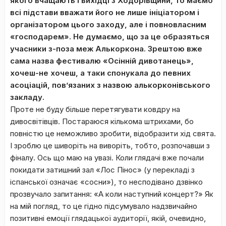
якого вчащають і вихідці з Ходорівщини, то маємо
всі підстави вважати його не лише ініціатором і
організатором цього заходу, але і повновласним
«господарем». Не думаємо, що за це образяться
учасники з-поза меж Алькоркона. Зрештою вже
сама назва фестивалю «Осінній дивотанець»,
хочеш-не хочеш, а таки спонукала до певних
асоціацій, пов’язаних з назвою алькорконівського
закладу.
Проте не буду більше перетягувати ковдру на
дивосвітівців. Постараюся кількома штрихами, бо
повністю це неможливо зробити, відобразити хід свята.
І зроблю це шиворіть на виворіть, тобто, розпочавши з
фіналу. Ось що маю на увазі. Коли глядачі вже почали
покидати затишний зал «Лос Пінос» (у перекладі з
іспанської означає «сосни»), то несподівано дзвінко
прозвучало запитання: «А коли наступний концерт?» Як
на мій погляд, то це гідно підсумувало надзвичайно
позитивні емоції глядацької аудиторії, якій, очевидно,