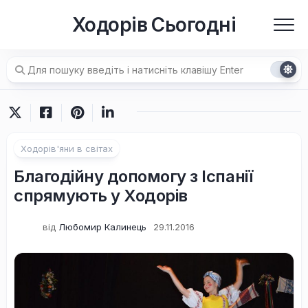
Перейти
Ходорів Сьогодні
до
вмісту
Ходорів'яни в світах
Благодійну допомогу з Іспанії
спрямують у Ходорів
від
Любомир Калинець
29.11.2016