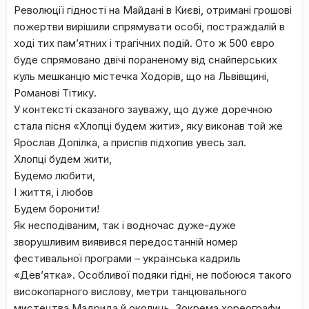
Революції гідності на Майдані в Києві, отримані грошові
пожертви вирішили спрямувати особі, постраждалій в
ході тих пам’ятних і трагічних подій. Ото ж 500 євро
буде спрямовано двічі пораненому від снайперських
куль мешканцю містечка Ходорів, що на Львівщині,
Романові Тітику.
У контексті сказаного зауважу, що дуже доречною
стала пісня «Хлопці будем жити», яку виконав той же
Ярослав Допілка, а приспів підхопив увесь зал.
Хлопці будем жити,
Будемо любити,
І життя, і любов
Будем боронити!
Як несподіваним, так і водночас дуже-дуже
зворушливим виявився передостанній номер
фестивальної програми – українська кадриль
«Дев’ятка». Особливої подяки гідні, не побоюся такого
високопарного вислову, метри танцювального
мистецтва Мадрида й околиць. Зокрема хореографи