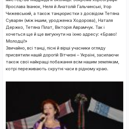
Ярослава Іванюк, Неля й Анатолій Гальчинські, Ігор
Чижевський, а також танцюристки з досвідом Тетяна
Суварян (між іншим, уродженка Ходорова), Наталя
Держко, Тетяна Пілат, Вікторія Аврамчук. Так і
хочеться ще й ще вигукнути на їхню адресу: «Браво!
Молодці!»
Звичайно, всі танці, пісні й вірші учасники огляду
присвятили нашій дорогій Вітчизні – Україні, засилаючи
також свої найкращі побажання всім нашим землякам,
котрі переживають скрутні часи в рідному краю.