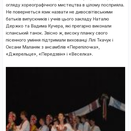
огляду хореографічного мистецтва в цілому посприяла.
Не повернеться язик назвати не дивосвітівськими
батьків випускників і учнів цього закладу Наталю
Держко та Вадима Кучера, які прегарно виконали
іспанський танок. Звісно ж, високу планку свого
пісенного уміння підтримали вихованці Лілі Ткачук і
Оксани Маланяк з ансамблів «Перепілочка»,
«Джерельце», «Передзвін» і «Веселка».