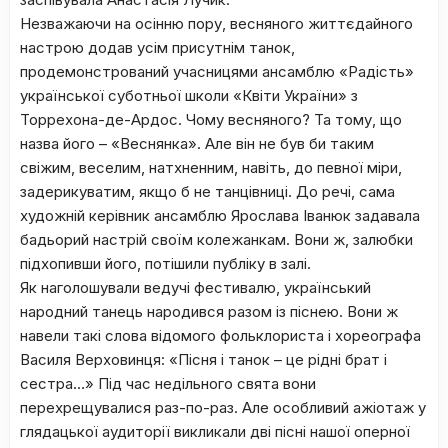
Незважаючи на осінню пору, весняного життєдайного
настрою додав усім присутнім танок,
продемонстрований учасницями ансамблю «Радість»
української суботньої школи «Квіти України» з
Торрехона-де-Ардос. Чому весняного? Та тому, що
назва його – «Веснянка». Але він не був би таким
свіжим, веселим, натхненним, навіть, до певної міри,
задерикуватим, якщо б не танцівниці. До речі, сама
художній керівник ансамблю Ярослава Іванюк задавала
бадьорий настрій своїм колежанкам. Вони ж, залюбки
підхопивши його, потішили публіку в залі.
Як наголошували ведучі фестивалю, український
народний танець народився разом із піснею. Вони ж
навели такі слова відомого фольклориста і хореографа
Василя Верховинця: «Пісня і танок – це рідні брат і
сестра…» Під час недільного свята вони
перехрещувалися раз-по-раз. Але особливий ажіотаж у
глядацької аудиторії викликали дві пісні нашої оперної