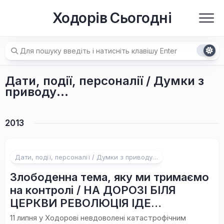
Перейти
Ходорів Сьогодні
до
вмісту
Дати, події, персоналії / Думки з
приводу…
2013
Дати, події, персоналії / Думки з приводу…
Злободенна тема, яку ми тримаємо
на контролі / НА ДОРОЗІ БІЛЯ
ЦЕРКВИ РЕВОЛЮЦІЯ ІДЕ…
11 липня у Ходорові невдоволені катастрофічним