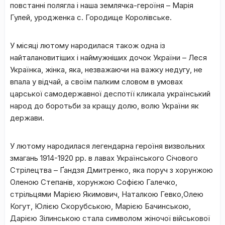
повстанні полягла і наша землячка-героїня – Марія
Гулей, уродженка с. Городище Королівське.
У місяці лютому народилася також одна із
найталановитіших і наймужніших дочок України – Леся
Українка, жінка, яка, незважаючи на важку недугу, не
впала у відчай, а своїм палким словом в умовах
царської самодержавної деспотії кликала український
народ до боротьби за кращу долю, волю України як
держави.
У лютому народилася легендарна героїня визвольних
змагань 1914-1920 рр. в лавах Українського Січового
Стрілецтва – Ґандзя Дмитренко, яка поруч з хорунжою
Оленою Степанів, хорунжою Софією Галечко,
стрільцями Марією Якимович, Наталкою Гевко,Олею
Когут, Юлією Скорубською, Марією Бачинською,
Дарією Зілинською стала символом жіночої військової