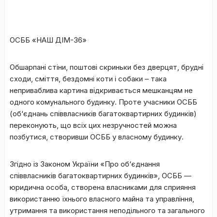
ОСББ «НАШ ДІМ-36»
Обшарпані стіни, поштові скриньки без дверцят, брудні
сходи, сміття, бездомні коти і собаки – така
неприваблива картина відкривається мешканцям не
одного комунального будинку. Проте учасники ОСББ
(об‘єднань cпіввласників багатоквартирних будинків)
переконують, що всіх цих незручностей можна
позбутися, створивши ОСББ у власному будинку.
Згідно із Законом України «Про об‘єднання
співвласників багатоквартирних будинків», ОСББ —
юридична особа, створена власниками для сприяння
використанню їхнього власного майна та управління,
утримання та використання неподільного та загального