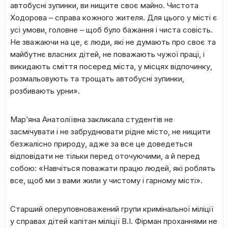
автобусні зупинки, ви нищите своє майно. Чистота
Ходорова – справа кожного жителя. Для цього у місті є
усі умови, головне – щоб було бажання і чиста совість.
Не зважаючи на це, є люди, які не думають про своє та
майбутнє власних дітей, не поважають чужої праці, і
викидають сміття посеред міста, у місцях відпочинку,
розмальовують та трощать автобусні зупинки,
розбивають урни».
Мар’яна Анатоліївна закликала студентів не
засмічувати і не забруднювати рідне місто, не нищити
безжалісно природу, адже за все це доведеться
відповідати не тільки перед оточуючими, а й перед
собою: «Навчіться поважати працю людей, які роблять
все, щоб ми з вами жили у чистому і гарному місті».
Старший оперуповноважений групи кримінальної міліції
у справах дітей капітан міліції В.І. Фірман проханнями не