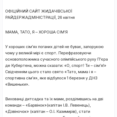
ОФІЦІЙНИЙ САЙТ ЖИДАЧІВСЬКОЇ
РАЙДЕРЖАДМІНІСТРАЦІЇ, 26 квітня
МАМА, ТАТО, Я – ХОРОША СІМ’Я
У хороших сім’ях поганих дітей не буває, запорукою
чому у великій мірі є спорт. Перефразовуючи
основоположника сучасного олімпійського руху П’єра
де Кубертена, можна сказати: «О, спорт! Ти – сім’я!»
Свідченням цього стало свято «Тато, мама і я –
спортивна сім’я», яке відбулося 1 березня у ДНЗ
«Вишеньки».
Вихованці дитсадка та їх мами, розділившись на дві
команди – «Барвінок»(капітан І.В. Левенець),
«Дзвіночок» (капітан – О.І. Казимирів), стати