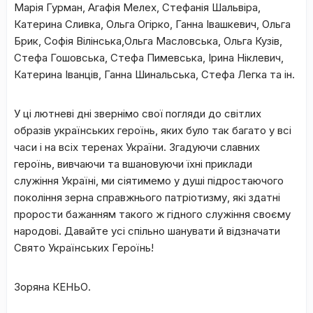
Марія Гурман, Агафія Мелех, Стефанія Шальвіра,
Катерина Сливка, Ольга Огірко, Ганна Івашкевич, Ольга
Брик, Софія Вілінська,Ольга Масловська, Ольга Кузів,
Стефа Гошовська, Стефа Пимевська, Ірина Ніклевич,
Катерина Іванців, Ганна Шинальська, Стефа Легка та ін.
У ці лютневі дні звернімо свої погляди до світлих
образів українських героїнь, яких було так багато у всі
часи і на всіх теренах України. Згадуючи славних
героїнь, вивчаючи та вшановуючи їхні приклади
служіння Україні, ми сіятимемо у душі підростаючого
покоління зерна справжнього патріотизму, які здатні
прорости бажанням такого ж гідного служіння своєму
народові. Давайте усі спільно шанувати й відзначати
Свято Українських Героїнь!
Зоряна КЕНЬО.