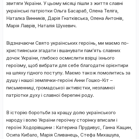
звитяги України. У цьому місяці пішли з життя славні
українські патріотки Ольга Басараб, Олена Теліга,
Наталка Винників, Дарія Гнатківська, Олена Антонів,
Марія Лаврів, Наталія Шухевич.
Відзначаючи Свято українських героїнь, ми маємо по-
християнськи згадати і вшанувати пам’ять славних
дочок України, глибоко осмислити взірці їхнього
героїзму, щоб вибрати для себе благодатні орієнтири
на шляху гідного поступу. Маємо також помолитись за
душу і нашої землячки-героїні Анни Гошко-Кіт –
письменниці, громадської активістки, незламної
патріотки духу і славної берегині роду.
В історію боротьби за кращу долю українського
народу і волю України героїчну сторінку вписали і
героїні Ходорівщини : Катерина Прудивус, Ганна Кащин,
Осипа Кибало, Марія Сливанець, Стефа Михашула,