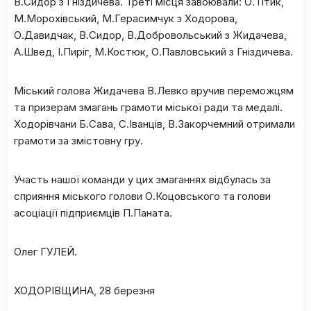
В.Сидор з Гніздичева. Треті місця завоювали: О.Тітик,
М.Морохівський, М.Герасимчук з Ходорова,
О.Давидчак, В.Сидор, В.Добровольський з Жидачева,
А.Швед, І.Пиріг, М.Костюк, О.Павловський з Гніздичева.
Міський голова Жидачева В.Левко вручив переможцям
та призерам змагань грамоти міської ради та медалі.
Ходорівчани Б.Сава, С.Іванців, В.Закорчемний отримали
грамоти за змістовну гру.
Участь нашої команди у цих змаганнях відбулась за
сприяння міського голови О.Коцовського та голови
асоціації підприємців П.Паната.
Олег ГУЛЕЙ.
ХОДОРІВЩИНА, 28 березня