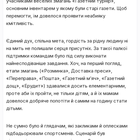
учасниками веселих змагань «Газетний турнір»,
основним інвентарем у якому були старі газети. Щоб
перемогти, їм довелося проявити неабияку
кмітливість.
Єдиний дух, спільна мета, гордість за рідну людину ні
на мить не полишали серця присутніх. За такої палкої
підтримки командам було під силу виконати
найнесподіваніше завдання. Хоч, на перший погляд,
етапи змагань («Розминка», Доставка преси»,
«Переправа», «Пошта», «Газетний м’яч», «Газетний
дощ», «Ерудит») здавалися досить елементарними,
проте аби їх пройти, не тільки дітям, а й їх мамам
довелося добряче попотіти й самим на годину стати
дітьми.
Не сумно було й глядачам, які закликами й оплесками
підбадьорювали спортсменів. Сценарій був