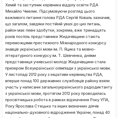
Хемій та заступник керівника відділу освіти РДА
Михайло Чмелик. Підсумовуючи розгляд цього
важливого питання голова РДА Сергій Коваль зазначив,
що загалом, завдяки постійній увазі до цих питань,
район має певні здобутки, зокрема, вже тринадцять
років поспіль представники Жидачівщини стають
переможцями престижного Міжнародного конкурсу
знавців української мови ім. П. Яцика та мовно-
літературного конкурсу ім. Т. Шевченка, днями
представниця учнівської молоді Жидачівщини стала
призером Всеукраїнської олімпіади з української мови.
У листопаді 2012 року з ініціативи керівництва РДА,
вперше понад 100 державних службовців району взяли
участь у написанні загальноукраїнського радіодиктанту
з української мови, протягом 2012 року проводилась
просвітницька робота в рамках відзначення Року УПА,
Року Ярослава Стецька та інших визначних діячів
національно-духовного відродження України, понад 40