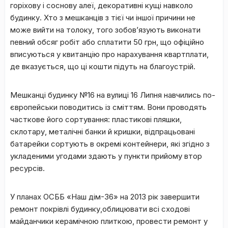
горіхову і соснову алеї, декоративні кущі навколо
будинку. Хто з мешканців з тієї чи іншої причини не
може вийти на толоку, того зобов’язують виконати
певний обсяг робіт або сплатити 50 грн, що офіційно
вписуються у квитанцію про нарахування квартплати,
де вказується, що ці кошти підуть на благоустрій.
Мешканці будинку №16 на вулиці 16 Липня навчились по-
європейськи поводитись із сміттям. Вони проводять
часткове його сортування: пластикові пляшки,
склотару, металічні банки й кришки, відпрацьовані
батарейки сортують в окремі контейнери, які згідно з
укладеними угодами здають у пункти прийому втор
ресурсів.
У планах ОСББ «Наш дім-36» на 2013 рік завершити
ремонт покрівлі будинку,облицювати всі сходові
майданчики керамічною плиткою, провести ремонт у