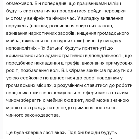
обмежився. Він попередив, що працівниками міліції
будуть систематично проводитися рейди-перевірки
містом у вечірній та нічний час. У випадку виявлення
порушень (паління, розпивання спиртних напоїв,
вживання наркотичних засобів, нищення громадського
майна, вживання нецензурних слів) винні (у випадку
неповнолітніх – їх батьки) будуть притягнуті до
кримінальної або адміністративної відповідальності, що
передбачає накладання штрафів, виконання примусових
робіт, позбавлення волі. В.І. Фірман закликав присутніх з
усією серйозністю віднестися до своєї поведінки у
громадських місцях, з розумінням ставитися до роботи
працівників житлово-комунальної сфери міста і таким
чином зберегти сімейний бюджет, який може значною
мірою постраждати від недотримання положень
чинного законодавства.
Це була «перша ластівка». Подібні бесіди будуть