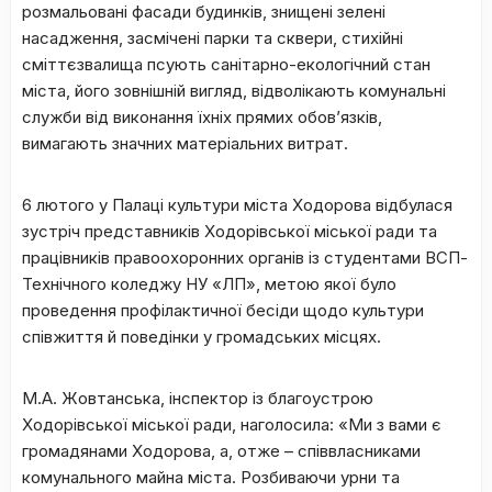
розмальовані фасади будинків, знищені зелені
насадження, засмічені парки та сквери, стихійні
сміттєзвалища псують санітарно-екологічний стан
міста, його зовнішній вигляд, відволікають комунальні
служби від виконання їхніх прямих обов’язків,
вимагають значних матеріальних витрат.
6 лютого у Палаці культури міста Ходорова відбулася
зустріч представників Ходорівської міської ради та
працівників правоохоронних органів із студентами ВСП-
Технічного коледжу НУ «ЛП», метою якої було
проведення профілактичної бесіди щодо культури
співжиття й поведінки у громадських місцях.
М.А. Жовтанська, інспектор із благоустрою
Ходорівської міської ради, наголосила: «Ми з вами є
громадянами Ходорова, а, отже – співвласниками
комунального майна міста. Розбиваючи урни та