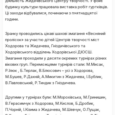
діяльність Жидачівського Центру творчості. У фойє
будинку культури працювала виставка робіт гуртківців.
Ці заходи відбувалися, починаючи з п»ятнадцятої
години.
Зранку проводились цікаві шахові змагання «Весняний
пролісок» за участю дітей Центрів творчості міст
Ходорова та Жидачева, Гніздичівського та
Ходорівського відділень Ходорівської ДЮСШ.
Змагання проходили у десяти окремих турнірах різних
вікових груп. Переможцями турнірів стали: М.Мисак,
Р.Ілюк , Б.Терлак, В.Блюсович – усі з Ходорова,
М.Бушев, Р.Дахній, А.Микитин з Жидачева, І.Бублик,
В.Павловський, Р.Тиндик з Гніздичева.
Другими у турнірах були: М.Морохівська, М.Гринишин,
В.Герасимчук з Ходорова, М.Кислов, Б.Дробик,
П.Чорній, І.Кізима з Жидачева, М.Шевчук, О.Пущак,