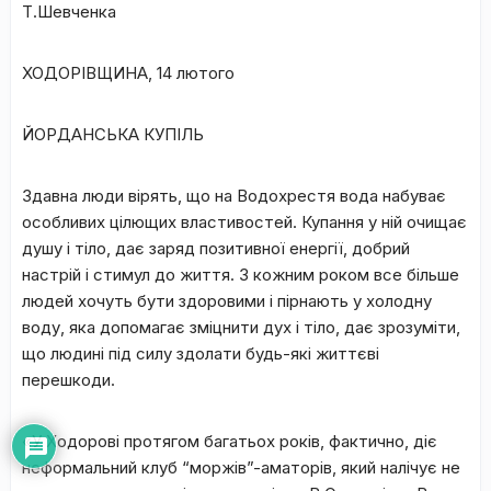
Т.Шевченка
ХОДОРІВЩИНА, 14 лютого
ЙОРДАНСЬКА КУПІЛЬ
Здавна люди вірять, що на Водохрестя вода набуває
особливих цілющих властивостей. Купання у ній очищає
душу і тіло, дає заряд позитивної енергії, добрий
настрій і стимул до життя. З кожним роком все більше
людей хочуть бути здоровими і пірнають у холодну
воду, яка допомагає зміцнити дух і тіло, дає зрозуміти,
що людині під силу здолати будь-які життєві
перешкоди.
«У Ходорові протягом багатьох років, фактично, діє
неформальний клуб “моржів”-аматорів, який налічує не