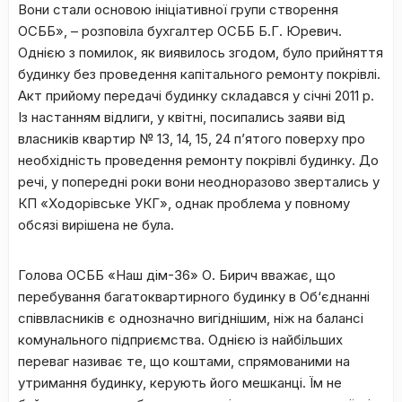
Вони стали основою ініціативної групи створення
ОСББ», – розповіла бухгалтер ОСББ Б.Г. Юревич.
Однією з помилок, як виявилось згодом, було прийняття
будинку без проведення капітального ремонту покрівлі.
Акт прийому передачі будинку складався у січні 2011 р.
Із настанням відлиги, у квітні, посипались заяви від
власників квартир № 13, 14, 15, 24 п’ятого поверху про
необхідність проведення ремонту покрівлі будинку. До
речі, у попередні роки вони неодноразово звертались у
КП «Ходорівське УКГ», однак проблема у повному
обсязі вирішена не була.
Голова ОСББ «Наш дім-36» О. Бирич вважає, що
перебування багатоквартирного будинку в Об‘єднанні
співвласників є однозначно вигіднішим, ніж на балансі
комунального підприємства. Однією із найбільших
переваг називає те, що коштами, спрямованими на
утримання будинку, керують його мешканці. Їм не