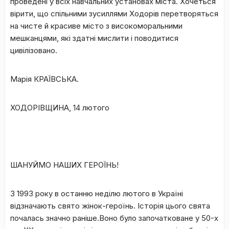
проведені у всіх навчальних установах міста. Хочеться
вірити, що спільними зусиллями Ходорів перетворяться
на чисте й красиве місто з високоморальними
мешканцями, які здатні мислити і поводитися
цивілізовано.
Марія КРАЇВСЬКА.
ХОДОРІВЩИНА, 14 лютого
ШАНУЙМО НАШИХ ГЕРОЇНЬ!
З 1993 року в останню неділю лютого в Україні
відзначають свято жінок-героїнь. Історія цього свята
почалась значно раніше.Воно було започатковане у 50-х