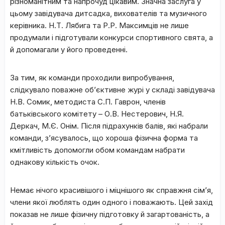
різноманітним та напрочуд цікавим. Значна заслуга у
цьому завідувача дитсадка, вихователів та музичного
керівника. Н.Т. Лябига та Р.Р. Максимців не лише
продумали і підготували конкурси спортивного свята, а
й допомагали у його проведенні.
За тим, як команди проходили випробування,
слідкувало поважне об’єктивне журі у складі завідувача
Н.В. Сомик, методиста С.П. Гаврон, членів
батьківського комітету – О.В. Нестерович, Н.Я.
Деркач, М.Є. Онім. Після підрахунків балів, які набрали
команди, з’ясувалось, що хороша фізична форма та
кмітливість допомогли обом командам набрати
однакову кількість очок.
Немає нічого красивішого і міцнішого як справжня сім’я,
члени якої люблять один одного і поважають. Цей захід
показав не лише фізичну підготовку й загартованість, а