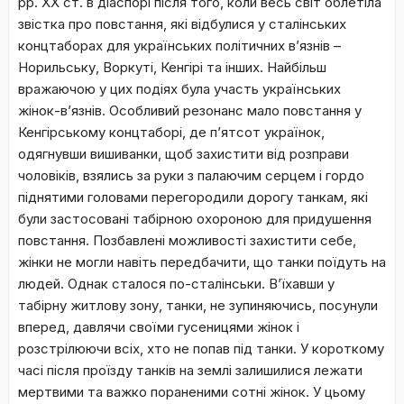
рр. ХХ ст. в діаспорі після того, коли весь світ облетіла
звістка про повстання, які відбулися у сталінських
концтаборах для українських політичних в’язнів –
Норильську, Воркуті, Кенгірі та інших. Найбільш
вражаючою у цих подіях була участь українських
жінок-в’язнів. Особливий резонанс мало повстання у
Кенгірському концтаборі, де п’ятсот українок,
одягнувши вишиванки, щоб захистити від розправи
чоловіків, взялись за руки з палаючим серцем і гордо
піднятими головами перегородили дорогу танкам, які
були застосовані табірною охороною для придушення
повстання. Позбавлені можливості захистити себе,
жінки не могли навіть передбачити, що танки поїдуть на
людей. Однак сталося по-сталінськи. В’їхавши у
табірну житлову зону, танки, не зупиняючись, посунули
вперед, давлячи своїми гусеницями жінок і
розстрілюючи всіх, хто не попав під танки. У короткому
часі після проїзду танків на землі залишилися лежати
мертвими та важко пораненими сотні жінок. У цьому