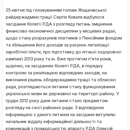
25 квітня під головуванням голови Жидачівської
райдержадміністрації Сергія Коваля відбулося
засідання Колегії РДА з розгляду питань зміцнення
фінансово-економічної дисципліни у місцевих радах,
щодо стану розрахунків платників з Пенсійним фондом
та збільшення його доходів за рахунок легалізації
заробітної плати, про підготовку до літньої оздоровчої
кампанії 2013 року та ін. Вже протягом п’яти років,
щорічно, на засіданнях Колегії РДА, в порядку
контролю за реалізацією відповідних заходів, на
виконання рішень облдержадміністрації та обласної
ради, розглядаються питання стану функціонування
української мови як державної на території району.
У
грудні 2012 року дане питання стало предметом
розгляду на сесії районної ради. З відповідною
інформацією з даного питання на засіданні витупили:
начальник відділу інформаційної діяльності та
комунікацій з громадськістю апарату РДА Олексій