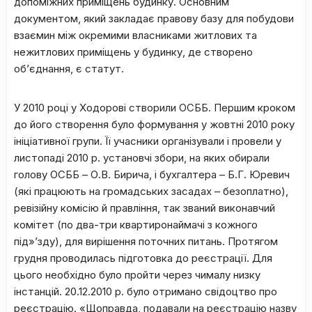
допоміжних приміщень будинку. Основним
документом, який закладає правову базу для побудови
взаємин між окремими власниками житлових та
нежитлових приміщень у будинку, де створено
об’єднання, є статут.
У 2010 році у Ходорові створили ОСББ. Першим кроком
до його створення було формування у жовтні 2010 року
ініціативної групи. Її учасники організували і провели у
листопаді 2010 р. установчі збори, на яких обирали
голову ОСББ – О.В. Бирича, і бухгалтера – Б.Г. Юревич
(які працюють на громадських засадах – безоплатно),
ревізійну комісію й правління, так званий виконавчий
комітет (по два-три квартиронаймачі з кожного
під»’зду), для вирішення поточних питань. Протягом
грудня проводилась підготовка до реєстрації. Для
цього необхідно було пройти через чималу низку
інстанцій. 20.12.2010 р. було отримано свідоцтво про
реєстрацію. «Щоправда, подавали на реєстрацію назву