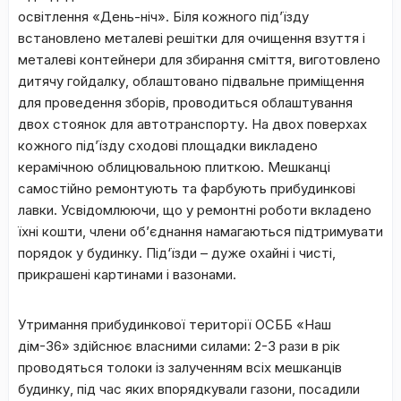
освітлення «День-ніч». Біля кожного під’їзду
встановлено металеві решітки для очищення взуття і
металеві контейнери для збирання сміття, виготовлено
дитячу гойдалку, облаштовано підвальне приміщення
для проведення зборів, проводиться облаштування
двох стоянок для автотранспорту. На двох поверхах
кожного під’їзду сходові площадки викладено
керамічною облицювальною плиткою. Мешканці
самостійно ремонтують та фарбують прибудинкові
лавки. Усвідомлюючи, що у ремонтні роботи вкладено
їхні кошти, члени об’єднання намагаються підтримувати
порядок у будинку. Під‘їзди – дуже охайні і чисті,
прикрашені картинами і вазонами.
Утримання прибудинкової території ОСББ «Наш
дім-36» здійснює власними силами: 2-3 рази в рік
проводяться толоки із залученням всіх мешканців
будинку, під час яких впорядкували газони, посадили