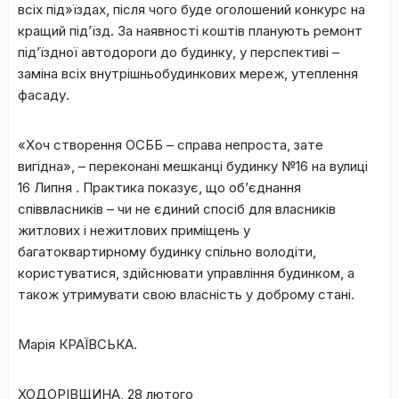
всіх під»їздах, після чого буде оголошений конкурс на
кращий під’їзд. За наявності коштів планують ремонт
під’їздної автодороги до будинку, у перспективі –
заміна всіх внутрішньобудинкових мереж, утеплення
фасаду.
«Хоч створення ОСББ – справа непроста, зате
вигідна», – переконані мешканці будинку №16 на вулиці
16 Липня . Практика показує, що об’єднання
співвласників – чи не єдиний спосіб для власників
житлових і нежитлових приміщень у
багатоквартирному будинку спільно володіти,
користуватися, здійснювати управління будинком, а
також утримувати свою власність у доброму стані.
Марія КРАЇВСЬКА.
ХОДОРІВЩИНА, 28 лютого