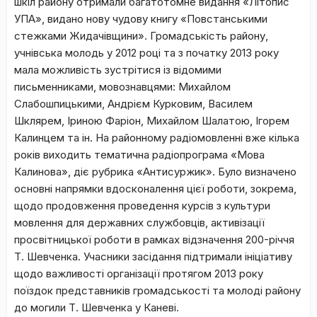
шкіл району отримали багатотомне видання «Літопис
УПА», видано нову чудову книгу «Повстанськими
стежками Жидачівщини». Громадськість району,
учнівська молодь у 2012 році та з початку 2013 року
мала можливість зустрітися із відомими
письменниками, мовознавцями: Михайлом
Слабошпицькими, Андрієм Курковим, Василем
Шклярем, Іриною Фаріон, Михайлом Шалатою, Ігорем
Калинцем та ін. На районному радіомовленні вже кілька
років виходить тематична радіопрограма «Мова
Калинова», діє рубрика «Антисуржик». Було визначено
основні напрямки вдосконалення цієї роботи, зокрема,
щодо продовження проведення курсів з культури
мовлення для державних службовців, активізації
просвітницької роботи в рамках відзначення 200-річчя
Т. Шевченка. Учасники засідання підтримали ініціативу
щодо важливості організації протягом 2013 року
поїздок представників громадськості та молоді району
до могили Т. Шевченка у Каневі.