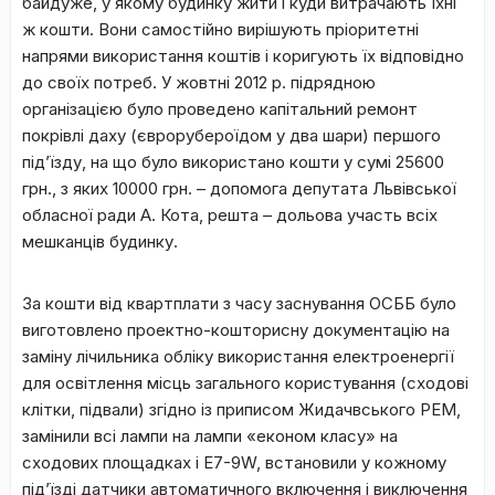
байдуже, у якому будинку жити і куди витрачають їхні
ж кошти. Вони самостійно вирішують пріоритетні
напрями використання коштів і коригують їх відповідно
до своїх потреб. У жовтні 2012 р. підрядною
організацією було проведено капітальний ремонт
покрівлі даху (єврорубероїдом у два шари) першого
під’їзду, на що було використано кошти у сумі 25600
грн., з яких 10000 грн. – допомога депутата Львівської
обласної ради А. Кота, решта – дольова участь всіх
мешканців будинку.
За кошти від квартплати з часу заснування ОСББ було
виготовлено проектно-кошторисну документацію на
заміну лічильника обліку використання електроенергії
для освітлення місць загального користування (сходові
клітки, підвали) згідно із приписом Жидачвського РЕМ,
замінили всі лампи на лампи «економ класу» на
сходових площадках і Е7-9W, встановили у кожному
під’їзді датчики автоматичного включення і виключення