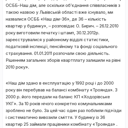
ОСББ-Наш дім, але оскільки об’єднання співвласників з
такою назвою у Львівській області вже існувало, ми
назвалися ОСББ «Наш дім-36», де 36 – кількість
квартир у будинку», – розповідає О. Бирич. – 26.12.2010
року виготовили печатку і штамп, 30.12.2012р.
зареєструвалися у районному відділі статистики,
податковій інспекції, пенсійному та фонді соціального
страхування. 01.01.2011 розпочали свою діяльність.
Рішенням загальних зборів квартплату залишили на рівні
2010 року».
«Наш дім здано в експлуатацію у 1992 році і до 2000
року він перебував на балансі комбінату «Троянда». З
2000 р. його передали на баланс КП «Ходорівське
УКГ». За 10 років нічого конкретно комунальниками
зроблено не було. За цей час один раз побілили під»їзди
і систематично вивозили сміття. У будинку із 36
квартир 25 займали працівники комбінату «Троянда» .