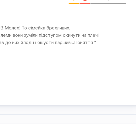
В.Мелех! То сімейка брехливих,
блеми вони зуміли підступом скинути на плечі
ав до них.Злодії і ошусти паршиві..Поняття ”