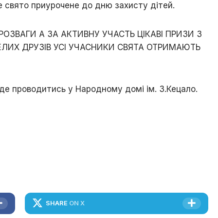
 свято приурочене до дню захисту дітей.
Ходорова
/
Їхня
РОЗВАГИ А ЗА АКТИВНУ УЧАСТЬ ЦІКАВІ ПРИЗИ З
доля
пов’язана
ЕЛИХ ДРУЗІВ УСІ УЧАСНИКИ СВЯТА ОТРИМАЮТЬ
з
містом
Хто
уде проводитись у Народному домі ім. З.Кецало.
є
хто
/
Ходорівський
слід
Доля
заробітчанська
/
Зустрічі
даровані
долею
SHARE
ON X
Люби