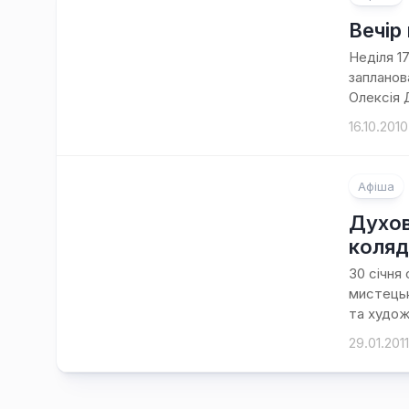
Вечір
Неділя 1
запланов
Олексія 
16.10.2010
Афіша
Духов
коля
30 січня
мистецьк
та художн
29.01.2011