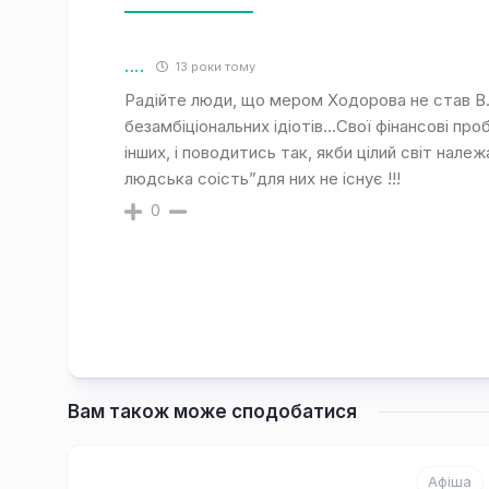
....
13 роки тому
Радійте люди, що мером Ходорова не став В.
безамбіціональних ідіотів…Свої фінансові про
інших, і поводитись так, якби цілий світ належ
людська соість”для них не існує !!!
0
Вам також може сподобатися
Афіша