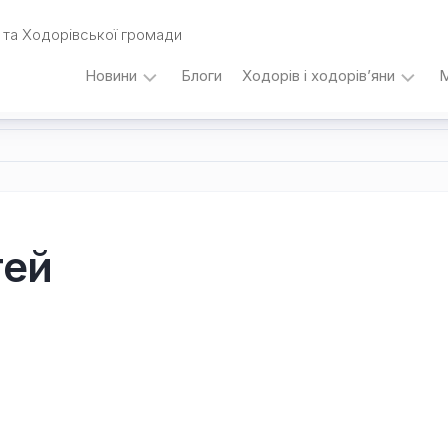
та Ходорівської громади
Новини
Блоги
Ходорів і ходорів’яни
М
Вибори
…
під
кутом
зору
Любомира
Калинця
тей
Дати,
події,
персоналії
/
Думки
з
приводу…
Уродженці