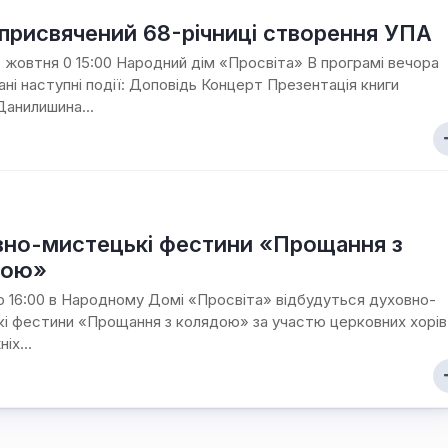
 присвячений 68-річниці створення УПА
7 жовтня 0 15:00 Народний дім «Просвіта» В програмі вечора
ані наступні події: Доповідь Концерт Презентація книги
Данилишина...
но-мистецькі фестини «Прощання з
дою»
 о 16:00 в Народному Домі «Просвіта» відбудуться духовно-
і фестини «Прощання з колядою» за участю церковних хорів
іх...