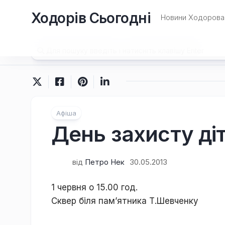
Перейти
Ходорів Сьогодні
до
Новини Ходорова 
вмісту
Афіша
День захисту ді
від
Петро Нек
30.05.2013
1 червня о 15.00 год.
Сквер біля пам’ятника Т.Шевченку