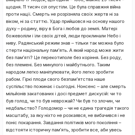
щодня. 11 тисяч сіл опустіли.
Це була справжня війна
проти нації. Смерть не розрізняла своїх жертв ні за
віком, ні за статтю. Удар прийшовся на основу нашого
духу – родину, віру в Бога і любов до землі. Матері
божеволіли і їли своїх дітей, люди проклинали Небо і
ниву. Радянський режим знав – тільки так можна було
стерти національну пам’ять. А який народ може жити
без пам’яті? Це перекотиполе без коріння. Без роду,
без племені. Без минулого і майбутнього. Таким
народом легко маніпулювати, його легко зробити
рабом. Гіркі плоди свого безпам’ятства наше
суспільство пожинає і сьогодні. Нонсенс – але смерть
мільйонів закатованих і досі предмет дискусій: чи то
був голод, чи то був неврожай? Чи був то злочин, чи
недбальство? Голодомор – чи не єдина трагедія такого
масштабу, за яку ніхто не розкаявся, не вибачився і не
поніс покарання. Завдання політиків мого покоління –
відстояти історичну пам’ять, зробити все, аби увесь