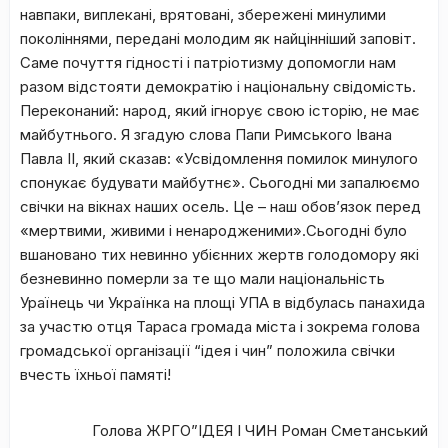
навпаки, виплекані, врятовані, збережені минулими
поколіннями, передані молодим як найцінніший заповіт.
Саме почуття гідності і патріотизму допомогли нам
разом відстояти демократію і національну свідомість.
Переконаний: народ, який ігнорує свою історію, не має
майбутнього. Я згадую слова Папи Римського Івана
Павла ІІ, який сказав: «Усвідомлення помилок минулого
спонукає будувати майбутнє». Сьогодні ми запалюємо
свічки на вікнах наших осель. Це – наш обов’язок перед
«мертвими, живими і ненародженими».Сьогодні було
вшановано тих невинно убієнних жертв голодомору які
безневинно померли за те що мали національність
Ураїнець чи Українка на площі УПА в відбулась панахида
за участю отця Тараса громада міста і зокрема голова
громадської організації “ідея і чин” положила свічки
вчесть їхньої памяті!
Голова ЖРГО”ІДЕЯ І ЧИН Роман Сметанський