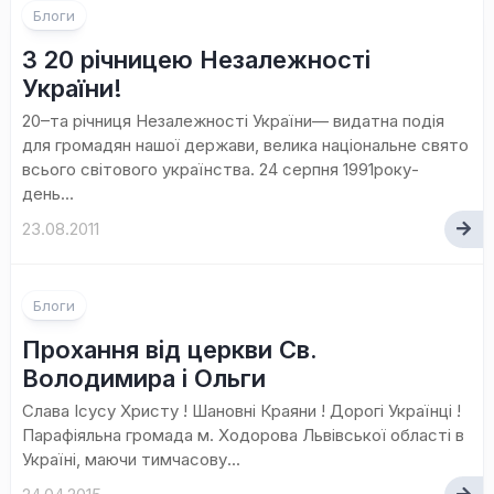
Блоги
З 20 річницею Незалежності
України!
20–та річниця Незалежності України— видатна подія
для громадян нашої держави, велика національне свято
всього світового українства. 24 серпня 1991року-
день...
23.08.2011
1
Блоги
коментар
Прохання від церкви Св.
Володимира і Ольги
Слава Ісусу Христу ! Шановні Краяни ! Дорогі Українці !
Парафіяльна громада м. Ходорова Львівської області в
Україні, маючи тимчасову...