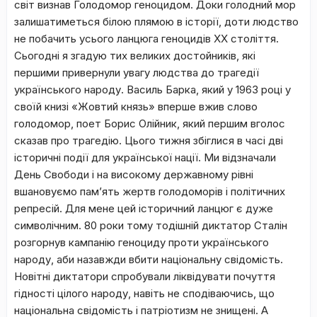
світ визнав Голодомор геноцидом. Доки голодний мор
залишатиметься білою плямою в історії, доти людство
не побачить усього ланцюга геноцидів ХХ століття.
Сьогодні я згадую тих великих достойників, які
першими привернули увагу людства до трагедії
українського народу. Василь Барка, який у 1963 році у
своїй книзі «Жовтий князь» вперше вжив слово
голодомор, поет Борис Олійник, який першим вголос
сказав про трагедію. Цього тижня збіглися в часі дві
історичні події для української нації. Ми відзначали
День Свободи і на високому державному рівні
вшановуємо пам’ять жертв голодоморів і політичних
репресій. Для мене цей історичний ланцюг є дуже
символічним. 80 роки тому тодішній диктатор Сталін
розгорнув кампанію геноциду проти українського
народу, аби назавжди вбити національну свідомість.
Новітні диктатори спробували ліквідувати почуття
гідності цілого народу, навіть не сподіваючись, що
національна свідомість і патріотизм не знищені. А