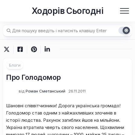
Перейти
Ходорів Сьогодні
до
вмісту
Блоги
Про Голодомор
від
Роман Сметанський
26.11.2011
Шановні співвітчизники! Дорога українська громадо!
Голодомор став одним з найжахливіших злочинів в
історії людства. Рахунок загиблих йшов на мільйони.
Україна втратила чверть свого населення. Щохвилини
вмирало 17 людей, щогодини – 1000, майже 25 тисяч –