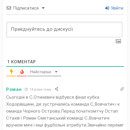
Підписатися
Увійти
1
КОМЕНТАР
Найстаріші
Роман
14 роки тому
Сьогодні в С.Отиневичі відбувся фінал кубка
Ходорівщини, де зустрічались команда С,Вовчатич і к
оманда Чорного Острова.Перед початкомтчу Остап
Стахів і Роман Сметанський команді С.Вовчатичі
вручили мячі і інші фудбольні атрибути.Звичайно переміг