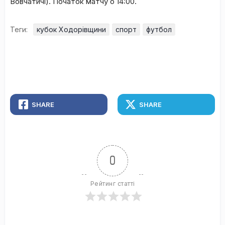
Вовчатичі). Початок матчу о 14:00.
Теги:
кубок Ходорівщини
спорт
футбол
SHARE
SHARE
0
Рейтинг статті