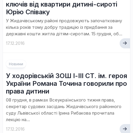
ключів від квартири дитині-сироті
Юрію Співаку
У Жидачівському районі продовжують започатковану
кілька років тому добру традицію із придбання за
державні кошти житла дітям-сиротам. 15 грудня, об...
17.12.2016
Новини
У ходорівській ЗОШ І-ІІІ СТ. ім. героя
України Романа Точина говорили про
права дитини
08 грудня, в рамках Всеукраїнського тижня права,
секретар судових засідань Жидачівського районного
суду Львівської області Ірина Рибакова прочитала
лекцію на...
17.12.2016