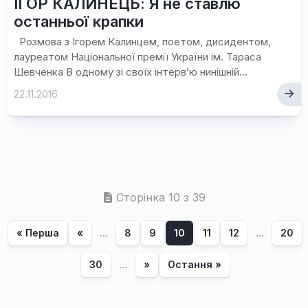
ІГОР КАЛИНЕЦЬ: Я не ставлю
останньої крапки
Розмова з Ігорем Калинцем, поетом, дисидентом,
лауреатом Національної премії України ім. Тараса
Шевченка В одному зі своїх інтерв’ю нинішній...
22.11.2016
Сторінка 10 з 39
« Перша
«
...
8
9
10
11
12
...
20
30
...
»
Остання »