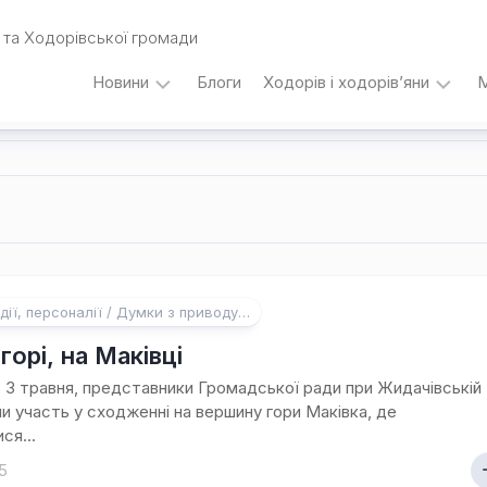
та Ходорівської громади
Новини
Блоги
Ходорів і ходорів’яни
М
Вибори
…
під
кутом
зору
Любомира
Калинця
Дати,
дії, персоналії / Думки з приводу…
події,
персоналії
горі, на Маківці
/
, 3 травня, представники Громадської ради при Жидачівській
Думки
и участь у сходженні на вершину гори Маківка, де
з
ся...
приводу…
5
Уродженці