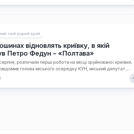
Ходорова
/
Їхня
доля
пов’язана
з
най свій рідний край
містом
ошинах відновлять криївку, в якій
Хто
ув Петро Федун – «Полтава»
є
 серпня, розпочали перші роботи на місці зруйнованої криївки.
хто
овідомив голова міського осередку КУН, міський депутат...
/
Ходорівський
3
слід
Доля
заробітчанська
/
Зустрічі
даровані
долею
Люби