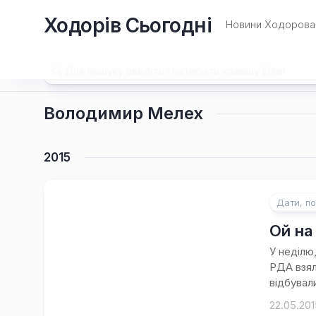
Перейти
Ходорів Сьогодні
до
Новини Ходорова 
вмісту
Володимир Мелех
2015
Дати, по
Ой на 
У неділю
РДА взял
відбували
22.05.201