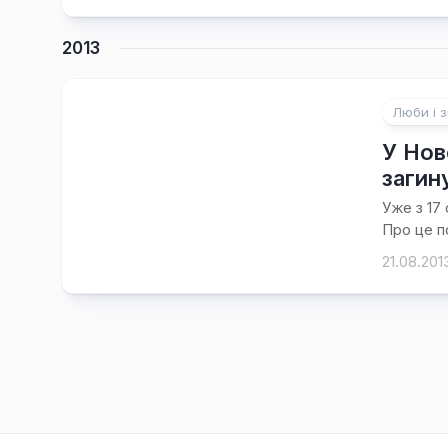
2013
Люби і з
У Нов
загин
Уже з 17
Про це п
21.08.201