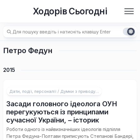
Перейти
Ходорів Сьогодні
до
вмісту
Петро Федун
2015
Дати, події, персоналії / Думки з приводу…
Засади головного ідеолога ОУН
перегукуються із принципами
сучасної України, – історик
Роботи одного із найвизначніших ідеологів підпілля
Петра Федуна-Полтави приписують Степанові Бандері,