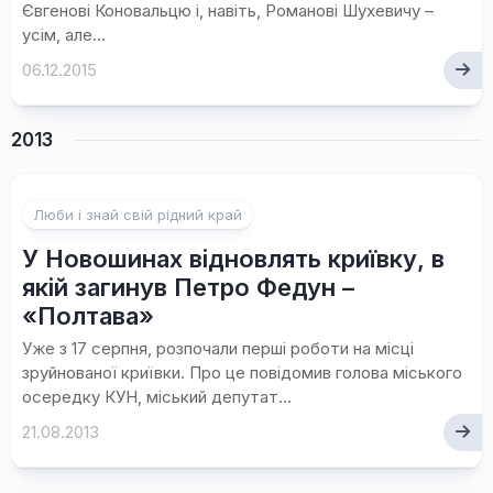
Євгенові Коновальцю і, навіть, Романові Шухевичу –
усім, але...
06.12.2015
2013
Люби і знай свій рідний край
У Новошинах відновлять криївку, в
якій загинув Петро Федун –
«Полтава»
Уже з 17 серпня, розпочали перші роботи на місці
зруйнованої криївки. Про це повідомив голова міського
осередку КУН, міський депутат...
21.08.2013