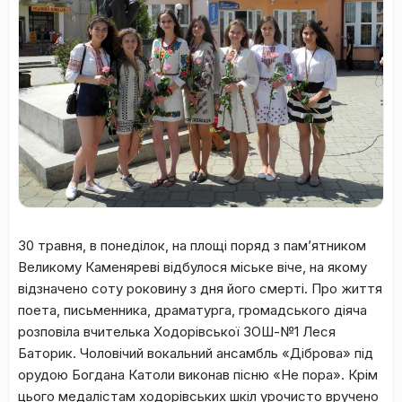
30 травня, в понеділок, на площі поряд з пам’ятником
Великому Каменяреві відбулося міське віче, на якому
відзначено соту роковину з дня його смерті. Про життя
поета, письменника, драматурга, громадського діяча
розповіла вчителька Ходорівської ЗОШ-№1 Леся
Баторик. Чоловічий вокальний ансамбль «Діброва» під
орудою Богдана Католи виконав пісню «Не пора». Крім
цього медалістам ходорівських шкіл урочисто вручено