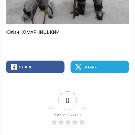
Юліан КОМАРНИЦЬКИЙ.
Зеньо і я на половині дороги
SHARE
SHARE
0
Рейтинг статті