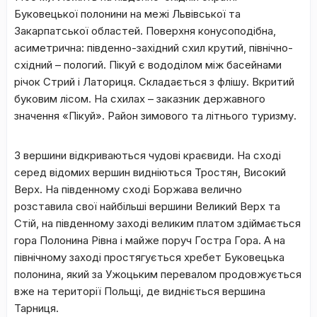
Буковецької полонини на межі Львівської та
Закарпатської областей. Поверхня конусоподібна,
асиметрична: південно-західний схил крутий, північно-
східний – пологий. Пікуй є вододілом між басейнами
річок Стрий і Латориця. Складається з флішу. Вкритий
буковим лісом. На схилах – заказник державного
значення «Пікуй». Район зимового та літнього туризму.
З вершини відкриваються чудові краєвиди. На сході
серед відомих вершин видніються Тростян, Високий
Верх. На південному сході Боржава велично
розставила свої найбільші вершини Великий Верх та
Стій, на південному заході великим платом здіймається
гора Полонина Рівна і майже поруч Гостра Гора. А на
північному заході простягується хребет Буковецька
полонина, який за Ужоцьким перевалом продовжується
вже на території Польщі, де видніється вершина
Тарниця.