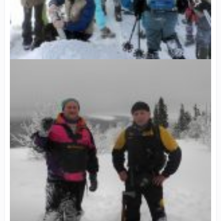
Той, хто опинився на вершині, не з неба туди упав