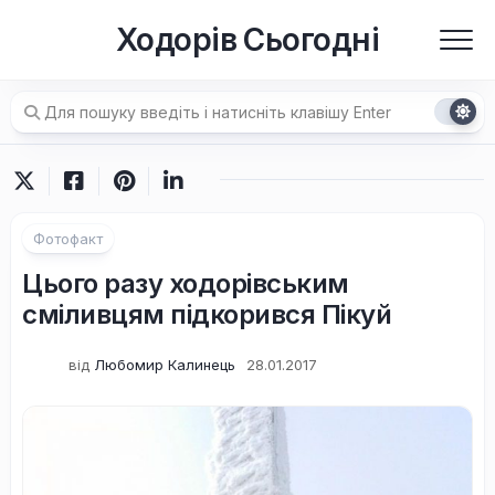
Перейти
Ходорів Сьогодні
до
вмісту
Фотофакт
Цього разу ходорівським
сміливцям підкорився Пікуй
від
Любомир Калинець
28.01.2017