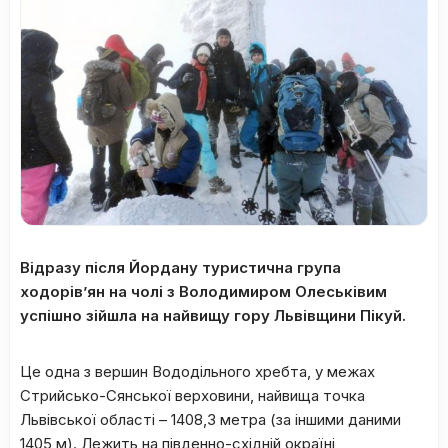
Відразу після Йордану туристична група
ходорів’ян на чолі з Володимиром Олеськівим
успішно зійшла на найвищу гору Львівщини Пікуй.
Це одна з вершин Вододільного хребта, у межах
Стрийсько-Сянської верховини, найвища точка
Львівської області – 1408,3 метра (за іншими даними
1405 м). Лежить на південно-східній окраїні