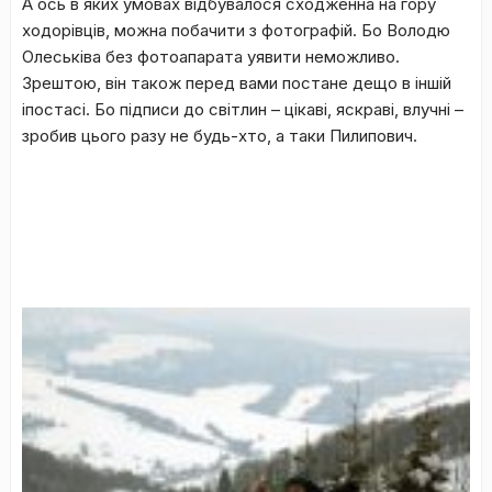
А ось в яких умовах відбувалося сходженна на гору
ходорівців, можна побачити з фотографій. Бо Володю
Олеськіва без фотоапарата уявити неможливо.
Зрештою, він також перед вами постане дещо в іншій
іпостасі. Бо підписи до світлин – цікаві, яскраві, влучні –
зробив цього разу не будь-хто, а таки Пилипович.