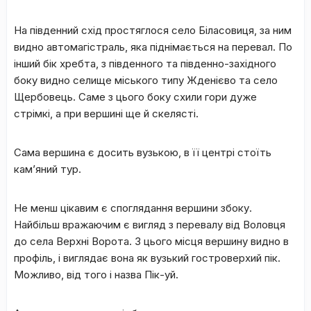
На південний схід простяглося село Біласовиця, за ним
видно автомагістраль, яка піднімається на перевал. По
інший бік хребта, з південного та південно-західного
боку видно селище міського типу Жденієво та село
Щербовець. Саме з цього боку схили гори дуже
стрімкі, а при вершині ще й скелясті.
Сама вершина є досить вузькою, в її центрі стоїть
кам’яний тур.
Не менш цікавим є споглядання вершини збоку.
Найбільш вражаючим є вигляд з перевалу від Воловця
до села Верхні Ворота. З цього місця вершину видно в
профіль, і виглядає вона як вузький гостроверхий пік.
Можливо, від того і назва Пік-уй.