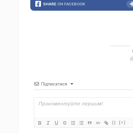
SHARE
ON FACEBOOK
Підписатися
{}
[+]