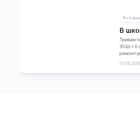
Фотофак
В шко
Тривають
ЗОШ І-ІІ
ремонтую
01.06.201