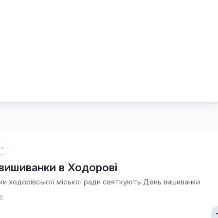
т
вишиванки в Ходорові
ки ходорівської міської ради святкують День вишиванки
16