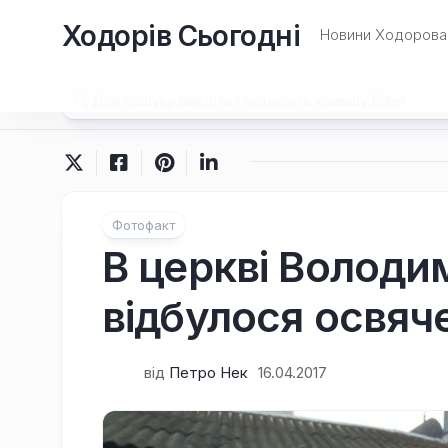
Перейти
Ходорів Сьогодні
до
Новини Ходорова 
вмісту
Фотофакт
В церкві Володи
відбулося освяч
від
Петро Нек
16.04.2017