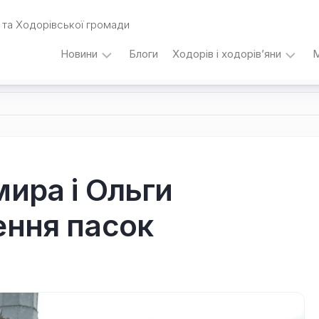
та Ходорівської громади
Новини
Блоги
Ходорів і ходорів’яни
М
Вибори
…
під
кутом
зору
Любомира
Калинця
мира і Ольги
Дати,
ення пасок
події,
персоналії
/
Думки
з
приводу…
Уродженці