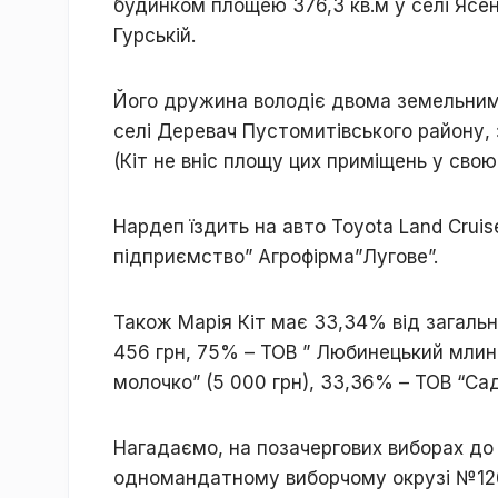
будинком площею 376,3 кв.м у селі Ясен
Гурській.
Його дружина володіє двома земельним
селі Деревач Пустомитівського району,
(Кіт не вніс площу цих приміщень у свою
Нардеп їздить на авто Toyota Land Cruis
підприємство” Агрофірма”Лугове”.
Також Марія Кіт має 33,34% від загальн
456 грн, 75% – ТОВ ” Любинецький млин”
молочко” (5 000 грн), 33,36% – ТОВ “Сад
Нагадаємо, на позачергових виборах до 
одномандатному виборчому окрузі №126.