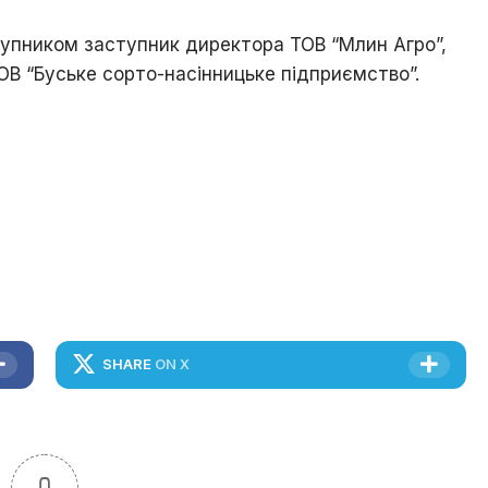
упником заступник директора ТОВ “Млин Агро”,
 ТОВ “Буське сорто-насінницьке підприємство”.
SHARE
ON X
0