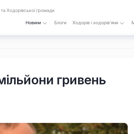
та Ходорівської громади
Новини
Блоги
Ходорів і ходорів’яни
М
Вибори
…
під
кутом
зору
Любомира
Калинця
 мільйони гривень
Дати,
події,
персоналії
/
Думки
з
приводу…
Уродженці