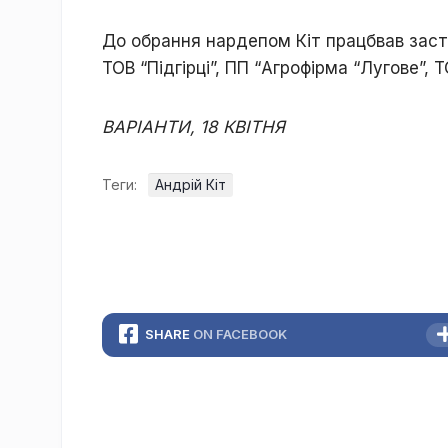
До обрання нардепом Кіт працбвав заст
ТОВ “Підгірці”, ПП “Агрофірма “Лугове”,
ВАРІАНТИ, 18 КВІТНЯ
Теги:
Андрій Кіт
SHARE
ON FACEBOOK