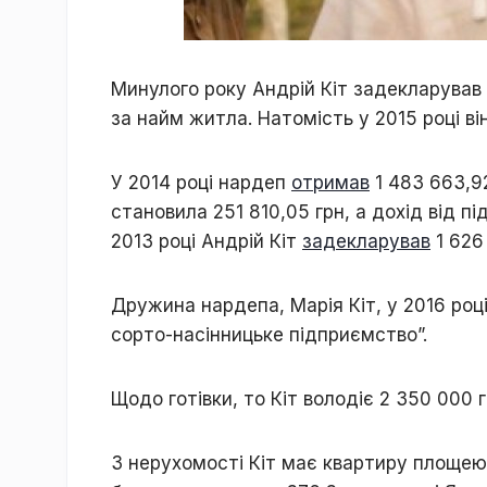
Минулого року Андрій Кіт задекларував 
за найм житла. Натомість у 2015 році ві
У 2014 році нардеп
отримав
1 483 663,92
становила 251 810,05 грн, а дохід від пі
2013 році Андрій Кіт
задекларував
1 626
Дружина нардепа, Марія Кіт, у 2016 роц
сорто-насінницьке підприємство”.
Щодо готівки, то Кіт володіє 2 350 000 гр
З нерухомості Кіт має квартиру площею