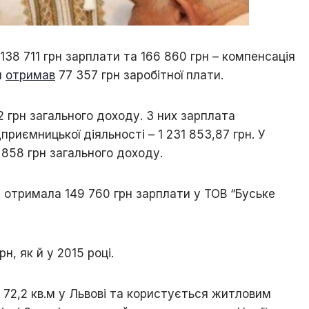
138 711 грн зарплати та 166 860 грн – компенсація
н
отримав
77 357 грн заробітної плати.
 грн загального доходу. З них зарплата
дприємницької діяльності – 1 231 853,87 грн. У
 858 грн загального доходу.
і отримала 149 760 грн зарплати у ТОВ “Буське
н, як й у 2015 році.
 72,2 кв.м у Львові та користується житловим