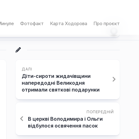
инуле
Фотофакт
Карта Ходорова
Про проєкт
ДАЛІ
Діти-сироти жидачівщини
напередодні Великодня
отримали святкові подарунки
ПОПЕРЕДНІЙ
В церкві Володимира і Ольги
відбулося освячення пасок