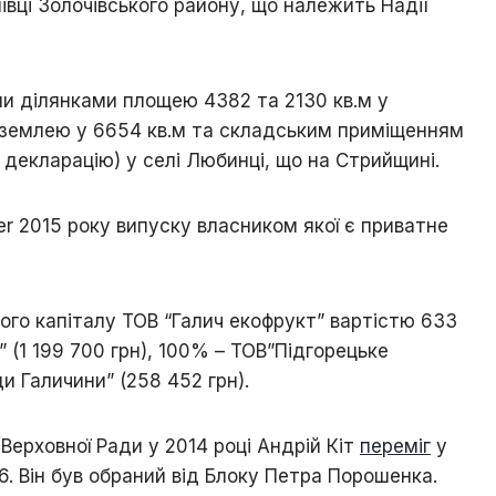
івці Золочівського району, що належить Надії
и ділянками площею 4382 та 2130 кв.м у
 землею у 6654 кв.м та складським приміщенням
 декларацію) у селі Любинці, що на Стрийщині.
er 2015 року випуску власником якої є приватне
ого капіталу ТОВ “Галич екофрукт” вартістю 633
 (1 199 700 грн), 100% – ТОВ”Підгорецьке
и Галичини” (258 452 грн).
Верховної Ради у 2014 році Андрій Кіт
переміг
у
 Він був обраний від Блоку Петра Порошенка.