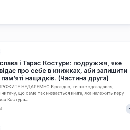
слава і Тарас Костури: подружжя, яке
відає про себе в книжках, аби залишити
у пам’яті нащадків. (Частина друга)
РОЖИТЕ НЕДАРЕМНО Вірогідно, ти вже здогадався,
 читачу, що саме так низвається книга, яка належить перу
са Костура....
14