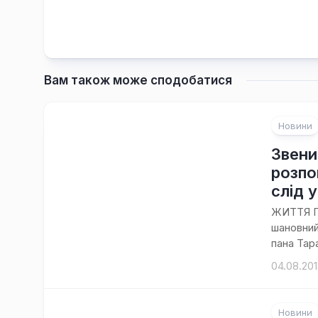
Вам також може сподобатися
Новини
Звени
розпо
слід 
ЖИТТЯ П
шановний
пана Тара
04.08.20
Новини