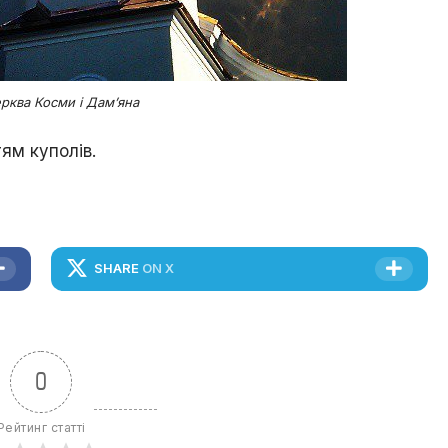
і
знай
свій
рідний
край
рква Косми і Дам’яна
Ходорів’яни
ям куполів.
в
світах
SHARE
ON X
0
Рейтинг статті