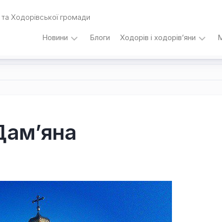
та Ходорівської громади
Новини
Блоги
Ходорів і ходорів’яни
М
Вибори
…
під
кутом
зору
Любомира
Калинця
Дам’яна
Дати,
події,
персоналії
/
Думки
з
приводу…
Уродженці