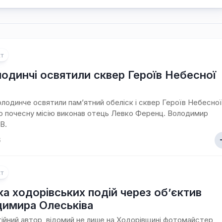
т
одинчі освятили сквер Героїв Небесної
олодинче освятили пам’ятний обеліск і сквер Героїв Небесної
ю почесну місію виконав отець Левко Ференц. Володимир
В.
6
т
ка ходорівських подій через об’єктив
имира Олеськіва
ійний автор, відомий не лише на Ходорівщині фотомайстер