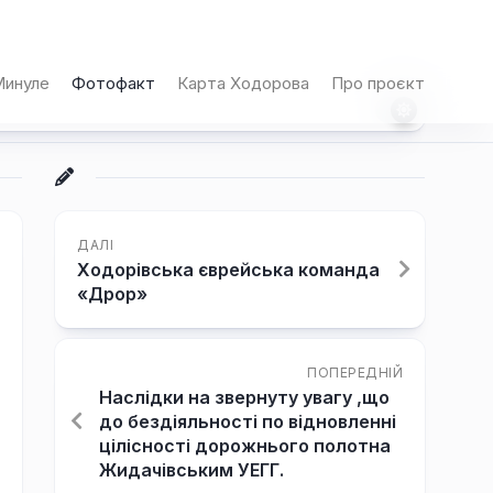
инуле
Фотофакт
Карта Ходорова
Про проєкт
ДАЛІ
Ходорівська єврейська команда
«Дрор»
ПОПЕРЕДНІЙ
Наслідки на звернуту увагу ,що
до бездіяльності по відновленні
цілісності дорожнього полотна
Жидачівським УЕГГ.