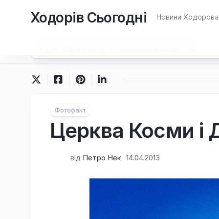
Перейти
Ходорів Сьогодні
до
Новини Ходорова 
вмісту
Фотофакт
Церква Косми і 
від
Петро Нек
14.04.2013