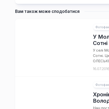
Вам також може сподобатися
Фотофак
У Мол
Сотні
У селі М
Сотні. Ц
ОЛЕСЬКІ
16.07.201
Фотофак
Хроні
Волод
Наш пост