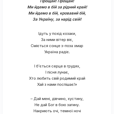
Прощай! Прощай!
Ми йдемо в бій за рідний край!
Ми йдемо в бій, кровавий бій,
За Україну, за нарід свій!
Ідуть у похід козаки,
За ними вітер віє,
Сміється сонце з-поза хмар
Україна радіє.
І б’ється серце в грудях,
І пісня лунає,
Хто любить свій родимий край
Хай з нами поспішає!»
– Дай мені, дівчино, хустину,
Не дай Бог в бою загину.
Накриють очі, темної ночі