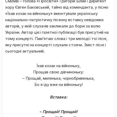
Сміливі – голова «Просвіти» Григорій Білий і диригент
хору Євген Баковський, тайно від коменданта, у пісню
«Їхав козак на війноньку» вмонтували українську
національно-патріотичну пісенну вставку невідомих
авторів, у якій слухачів закликали до борні за волю
України. Автор цієї газетної публікації був присутній на
тому концерті. Пам’ятаю слова і три мелодії тої пісні,
яку присутні на концерті слухали стоячи. Зміст пісні і
сьогодні актуальний.
Їхав козак на війноньку,
Прощав свою дівчиноньку:
– Прощай, миленька, чорнобривенька,
Бо я іду вже на війноньку!
Вставка:
– Прощай! Прощай!