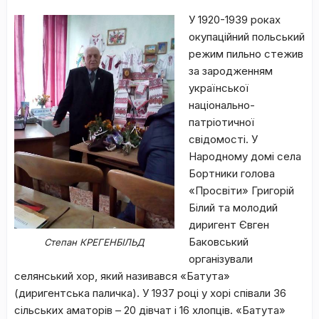
У 1920-1939 роках
окупаційний польський
режим пильно стежив
за зародженням
української
національно-
патріотичної
свідомості. У
Народному домі села
Бортники голова
«Просвіти» Григорій
Білий та молодий
диригент Євген
Баковський
Степан КРЕГЕНБІЛЬД
організували
селянський хор, який називався «Батута»
(диригентська паличка). У 1937 році у хорі співали 36
сільських аматорів – 20 дівчат і 16 хлопців. «Батута»