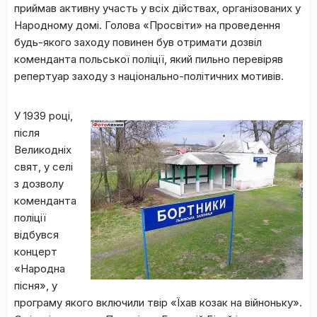
приймав активну участь у всіх дійствах, організованих у
Народному домі. Голова «Просвіти» на проведення
будь-якого заходу повинен був отримати дозвіл
коменданта польської поліції, який пильно перевіряв
репертуар заходу з національно-політичних мотивів.
У 1939 році,
після
Великодніх
свят, у селі
з дозволу
коменданта
поліції
відбувся
концерт
«Народна
пісня», у
програму якого включили твір «Їхав козак на війноньку».