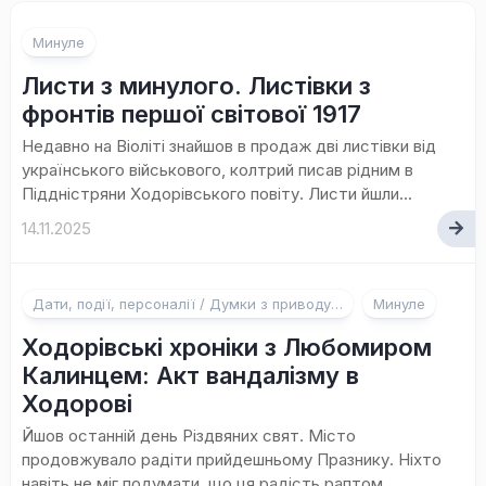
Минуле
Листи з минулого. Листівки з
фронтів першої світової 1917
Недавно на Віоліті знайшов в продаж дві листівки від
українського військового, колтрий писав рідним в
Піддністряни Ходорівського повіту. Листи йшли...
14.11.2025
Дати, події, персоналії / Думки з приводу…
Минуле
Ходорівські хроніки з Любомиром
Калинцем: Акт вандалізму в
Ходорові
Йшов останній день Різдвяних свят. Місто
продовжувало радіти прийдешньому Празнику. Ніхто
навіть не міг подумати, що ця радість раптом