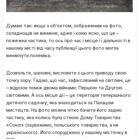
Думаю так: якщо з об’єктом, зображеним на фото,
складнощів не виникне, адже і коню ясно, що це –
пожежна частина, то ось про час і місце її діяльності в
нашому місті від часу публікації цього фото могла
виникнути полеміка.
Дозвольте, шановні, висловити з цього приводу свою
точку зору. Гадаю, що час, зафіксований на світлині, це
– відрізок поміж двома війнами: Першою та Другою
світовими. А ось місце дії – це територія теперішнього
дитячого садочку, яка знаходиться за Палацом
мистецтв. На фото можна чітко бачити його задню
частину, яка колись була стіною Дому Товариства
«Сокіл» (зауважимо, польського товариства, а не
українського). Його споруджено у нашому містечку в