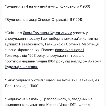
*Будинки 2 і 4 на нинішній вулиці Кониського (1900).
*Будинок на вулиці Січових Стрільців, 11 (1901).
*Спільна з
Яном Томашем Кудельським
участь у
спорудженні пасажу Гартенбергів між кам’яницями на
вулицях Незалежності, Галицькою і Сотника Мартинця
в Івано-Франківську. Проект
бюро Фельнера і
Гельмера
від 1903 року, спорудження тривало
протягом червня-грудня 1904 року під наглядом
Антонія
Рудольфа Фляйшля
.
*Блок будинків у стилі сецесії на вулицях Шевченка, 4 і
Леонтовича, 1 (1909).
*Будинок на на вулиці Грабовського, 6, зведений на
замовлення скульптора Кароля Унца (1911). Фасад