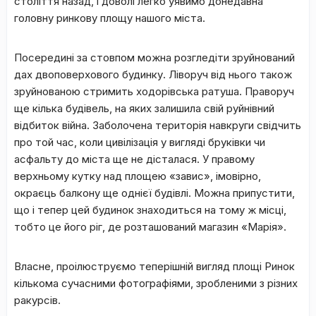
століття назад, і доволі легко уявимо донедавна
головну ринкову площу нашого міста.
Посередині за стовпом можна розгледіти зруйнований
дах двоповерхового будинку. Ліворуч від нього також
зруйнованою стримить ходорівська ратуша. Праворуч
ще кілька будівель, на яких залишила свій руйнівний
відбиток війна. Заболочена територія навкруги свідчить
про той час, коли цивілізація у вигляді бруківки чи
асфальту до міста ще не дісталася. У правому
верхньому кутку над площею «завис», імовірно,
окраєць балкону ще однієї будівлі. Можна припустити,
що і тепер цей будинок знаходиться на тому ж місці,
тобто це його ріг, де розташований магазин «Марія».
Власне, проілюструємо теперішній вигляд площі Ринок
кількома сучасними фотографіями, зробленими з різних
ракурсів.