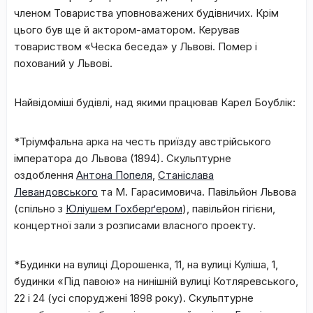
членом Товариства уповноважених будівничих. Крім
цього був ще й актором-аматором. Керував
товариством «Ческа беседа» у Львові. Помер і
похований у Львові.
Найвідоміші будівлі, над якими працював Карел Боублік:
*Тріумфальна арка на честь приїзду австрійського
імператора до Львова (1894). Скульптурне
оздоблення
Антона Попеля
,
Станіслава
Левандовського
та М. Гарасимовича. Павільйон Львова
(спільно з
Юліушем Гохберґером
), павільйон гігієни,
концертної зали з розписами власного проекту.
*Будинки на вулиці Дорошенка, 11, на вулиці Куліша, 1,
будинки «Під павою» на нинішній вулиці Котляревського,
22 і 24 (усі споруджені 1898 року). Скульптурне