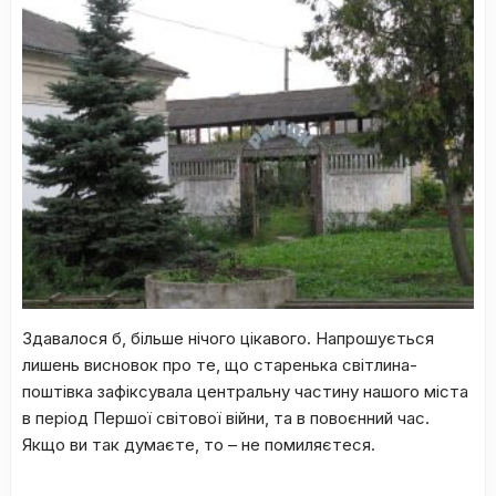
Здавалося б, більше нічого цікавого. Напрошується
Сучасний вид площі Ринок в Ходорові
лишень висновок про те, що старенька світлина-
поштівка зафіксувала центральну частину нашого міста
в період Першої світової війни, та в повоєнний час.
Якщо ви так думаєте, то – не помиляєтеся.