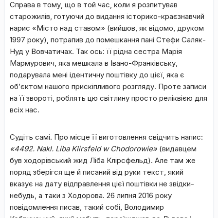
Справа в тому, що в той час, коли я розпитував
старожилів, готуючи до видання історико-краєзнавчий
нарис «Місто над ставом» (вийшов, як відомо, друком
1997 року), потрапив до помешкання пані Стефи Саляк-
Нуд у Вовчатичах. Так ось: її рідна сестра Марія
Мармурович, яка мешкала в Івано-Франківську,
подарувала мені ідентичну поштівку до цієї, яка є
об’єктом нашого прискіпливого розгляду. Проте записи
на її звороті, роблять цю світлину просто реліквією для
всіх нас.
Судіть самі. Про місце її виготовлення свідчить напис:
«4492. N
akl
.
Liba
Klirsfeld
w
Chodorowie
»
(видавцем
був ходорівський жид Ліба Клірсфельд). Але там же
поряд зберігся ще й писаний від руки текст, який
вказує на дату відправлення цієї поштівки не звідки-
небудь, а таки з Ходорова. 26 липня 2016 року
повідомлення писав, такий собі, Володимир