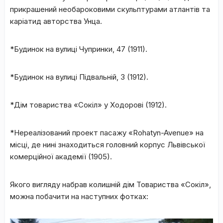
прикрашений необароковими скульптурами атлантів та
каріатид авторства Унца.
*Будинок на вулиці Чупринки, 47 (1911).
*Будинок на вулиці Підвальній, 3 (1912).
*Дім товариства «Сокіл» у Ходорові (1912).
*Нереалізований проект пасажу «Rohatyn-Avenue» на
місці, де нині знаходиться головний корпус Львівської
комерційної академії (1905).
Якого вигляду набрав колишній дім Товариства «Сокіл»,
можна побачити на наступних фотках: