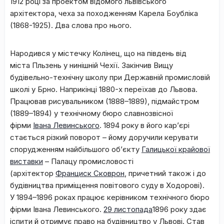
1912 році за проектом відомого львівського
архітектора, чеха за походженням Карела Боубліка
(1868-1925). Два слова про нього.
Народився у містечку Колінец, що на південь від
міста Пльзень у нинішній Чехії. Закінчив Вищу
будівельно-технічну школу при Державній промисловій
школі у Брно. Наприкінці 1880-х переїхав до Львова.
Працював рисувальником (1888–1889), підмайстром
(1889–1894) у технічному бюро славнозвісної
фірми
Івана Левинського
. 1894 року в його кар’єрі
стається різкий поворот – йому доручили керувати
спорудженням найбільшого об’єкту
Галицької крайової
виставки
– Палацу промисловості
(архітектор
Франциск Сковрон
, причетний також і до
будівництва приміщення повітового суду в Ходорові).
У 1894–1896 роках працює керівником технічного бюро
фірми Івана Левинського.
29 листопада
1896 року здає
іспити й отримує право на будівництво у Львові. Став