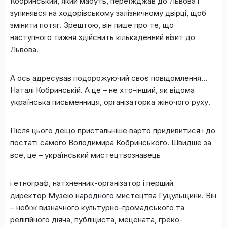
Кобринський, який мабуть, переїжджав до Львова і
зупинявся на ходорівському залізничному двірці, щоб
змінити потяг. Зрештою, він пише про те, що
наступного тижня здійснить кількаденний візит до
Львова.
А ось адресував подорожуючий своє повідомлення…
Наталі Кобринській. А це – не хто-інший, як відома
українська письменниця, організаторка жіночого руху.
Після цього дещо пристальніше варто придивитися і до
постаті самого Володимира Кобринського. Швидше за
все, це – український мистецтвознавець
і етнограф, натхненник-організатор і перший
директор
Музею народного мистецтва Гуцульщини
. Він
– небіж визначного культурно-громадського та
релігійного діяча, публіциста, мецената, греко-