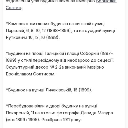
оздоблення усіх будинків виконав ймовірно
Броніслав
Солтис
.
*Комплекс житлових будинків на нинішній вулиці
Парковій, 6, 8, 10, 12 (1898–1899), та на сусідній вулиці
Рутковича 10, 12, 16 (1898).
*Будинки на площі Галицькій і площі Соборній (1897–
1899) у стилі перехідному від необароко до сецесії.
Скульптурний декор № 2-2а виконаний імовірно
Броніславом Солтисом.
*Будинок на вулиці Личаківській, 16 (1899).
*Перебудова вілли у дворі будинку на вулиці
Пекарській, 11 на ательє фотографа Давида Мазура
(між 1899 і 1905). Розібрана 1911 року.