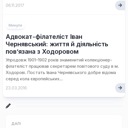
06.11.2017
Минуле
Адвокат-філателіст Іван
Чернявський: життя й діяльність
повʼязана з Ходоровом
Упродовж 1901–1902 років знаменитий колекціонер-
філателіст працював секретарем повітового суду в м.
Ходорові. Постать Івана Чернявського добре відома
серед кола європейських...
23.03.2016
ДАЛІ