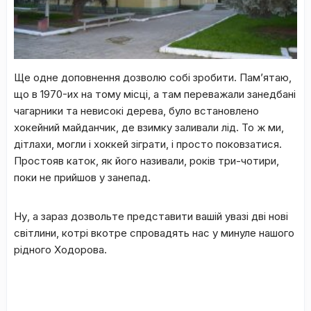
Ще одне доповнення дозволю собі зробити. Пам’ятаю,
Будинок культури колишній дім Товариства «Сокіл»
що в 1970-их на тому місці, а там переважали занедбані
чагарники та невисокі дерева, було встановлено
хокейний майданчик, де взимку заливали лід. То ж ми,
дітлахи, могли і хоккей зіграти, і просто поковзатися.
Простояв каток, як його називали, років три-чотири,
поки не прийшов у занепад.
Ну, а зараз дозвольте представити вашій увазі дві нові
світлини, котрі вкотре спровадять нас у минуле нашого
рідного Ходорова.