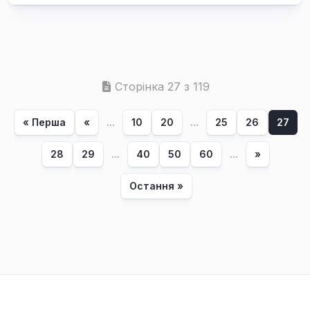
Сторінка 27 з 119
« Перша
«
...
10
20
...
25
26
27
28
29
...
40
50
60
...
»
Остання »