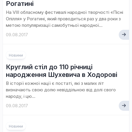
Рогатині
На VIII обласному фестивалі народної творчості «Пісні
Опілля» у Рогатині, який проводиться раз у два роки з
метою популяризації самобутньої народної...
09.08.2017
Новини
Круглий стіл до 110 річниці
народження Шухевича в Ходорові
В історії кожної нації є постаті, які з малих літ
визначають свою долю невіддільною від долі свого
народу, і цю...
09.08.2017
Новини