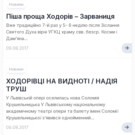
Новини
Піша проща Ходорів – Зарваниця
Вже традиційно 7-й раз у 5- 6 неділю після Зіслання
Святого Духа вірні УГКЦ храму свв. безср. Косми і
Дам’яна...
09.08.2017
Новини
ХОДОРІВЦІ НА ВИДНОТІ / НАДІЯ
ТРУШ
У Львівській опері оселилась нова Соломія
Крушельницька У Львівському національному
академічному театрі опери та балету імені Соломії
Крушельницької з’явився однойменний...
09.08.2017