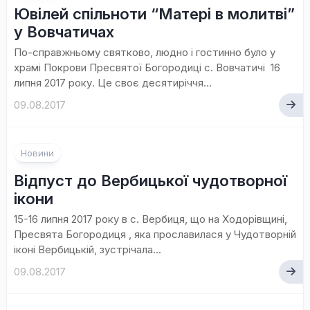
Ювілей спільноти “Матері в молитві”
у Вовчатичах
По-справжньому святково, людно і гостинно було у
храмі Покрови Пресвятої Богородиці с. Вовчатичі 16
липня 2017 року. Це своє десятиріччя...
09.08.2017
Новини
Відпуст до Вербицької чудотворної
ікони
15-16 липня 2017 року в с. Вербиця, що на Ходорівщині,
Пресвята Богородиця , яка прославилася у Чудотворній
іконі Вербицькій, зустрічала...
09.08.2017