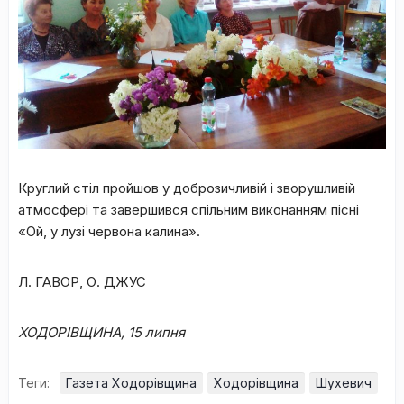
Круглий стіл пройшов у доброзичливій і зворушливій
атмосфері та завершився спільним виконанням пісні
«Ой, у лузі червона калина».
Л. ГАВОР, О. ДЖУС
ХОДОРІВЩИНА, 15 липня
Теги:
Газета Ходорівщина
Ходорівщина
Шухевич