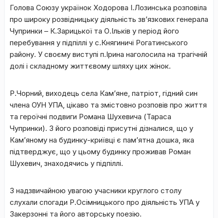
Голова Союзу українок Ходорова І.Лозинська розповіла
про широку розвідницьку діяльність зв’язкових генерала
Чупринки – К.Зарицької та О.Ільків у період його
перебування у підпіллі у с.Княгиничі Рогатинського
району. У своєму виступі п.Ірина наголосила на трагічній
долі і складному життєвому шляху цих жінок.
Р.Чорний, виходець села Кам’яне, патріот, гідний син
члена ОУН УПА, цікаво та змістовно розповів про життя
та героїчні подвиги Романа Шухевича (Тараса
Чупринки). З його розповіді присутні дізналися, що у
Кам’яному на будинку-криївці є пам’ятна дошка, яка
підтверджує, що у цьому будинку проживав Роман
Шухевич, знаходячись у підпіллі.
З надзвичайною увагою учасники круглого столу
слухали спогади Р.Осімницького про діяльність УПА у
Закерзонні та його авторську поезію.