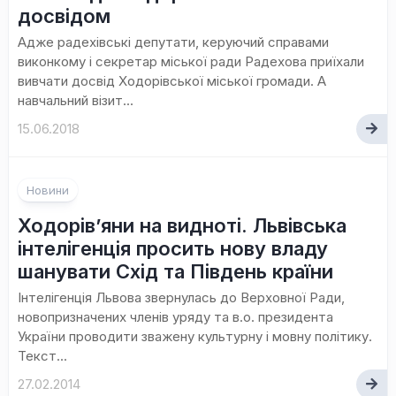
досвідом
Адже радехівські депутати, керуючий справами
виконкому і секретар міської ради Радехова приїхали
вивчати досвід Ходорівської міської громади. А
навчальний візит...
15.06.2018
Новини
Ходорів’яни на видноті. Львівська
інтелігенція просить нову владу
шанувати Схід та Південь країни
Інтелігенція Львова звернулась до Верховної Ради,
новопризначених членів уряду та в.о. президента
України проводити зважену культурну і мовну політику.
Текст...
27.02.2014