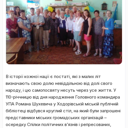
В історії кожної нації є постаті, які з малих літ
визначають свою долю невіддільною від долі свого
народу, і цю самопосвяту несуть через усе життя. У
110-річчницю від дня народження Головного командира
УПА Романа Шухевича у Ходорівській міській публічній
бібліотеці відбувся круглий стіл, на який були запрошені
представники міських громадських організацій –
осередку Спілки політичних в’язнів і репресованих,