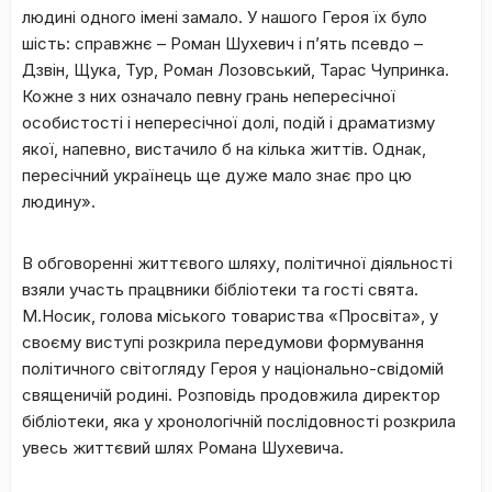
людині одного імені замало. У нашого Героя їх було
шість: справжнє – Роман Шухевич і п’ять псевдо –
Дзвін, Щука, Тур, Роман Лозовський, Тарас Чупринка.
Кожне з них означало певну грань непересічної
особистості і непересічної долі, подій і драматизму
якої, напевно, вистачило б на кілька життів. Однак,
пересічний українець ще дуже мало знає про цю
людину».
В обговоренні життєвого шляху, політичної діяльності
взяли участь працвники бібліотеки та гості свята.
М.Носик, голова міського товариства «Просвіта», у
своєму виступі розкрила передумови формування
політичного світогляду Героя у національно-свідомій
священичій родині. Розповідь продовжила директор
бібліотеки, яка у хронологічній послідовності розкрила
увесь життєвий шлях Романа Шухевича.