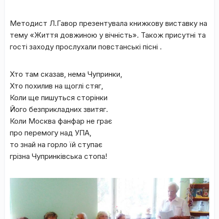
Методист Л.Гавор презентувала книжкову виставку на
тему «Життя довжиною у вічність». Також присутні та
гості заходу прослухали повстанські пісні .
Хто там сказав, нема Чупринки,
Хто похилив на щоглі стяг,
Коли ще пишуться сторінки
Його безприкладних звитяг.
Коли Москва фанфар не грає
про перемогу над УПА,
то знай на горло їй ступає
грізна Чупринківська стопа!