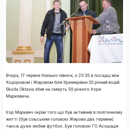
Вчора, 17 червня близько півночі, о 23:35 в посадці між
Ходоровом і Жировом біля Кремерівки 20 річний водій
Skoda Oktavia збив на смерть 59 річного Ігоря
Маркевича.
Ігор Марквич окрім того що був активнив в політичному
житті (був сільським головою Жирова два терміни)
також дуже любив футбол. Був головою ГО Асоціація