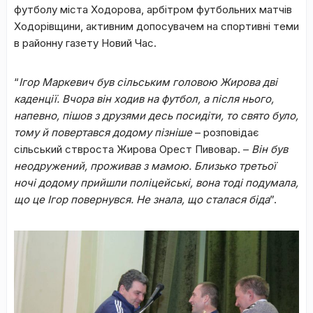
футболу міста Ходорова, арбітром футбольних матчів
Ходорівщини, активним допосувачем на спортивні теми
в районну газету Новий Час.
“
Ігор Маркевич був сільським головою Жирова дві
каденції. Вчора він ходив на футбол, а після нього,
напевно, пішов з друзями десь посидіти, то свято було,
тому й повертався додому пізніше
– розповідає
сільський ствроста Жирова Орест Пивовар. –
Він був
неодружений, проживав з мамою. Близько третьої
ночі додому прийшли поліцейські, вона тоді подумала,
що це Ігор повернувся. Не знала, що сталася біда
”.