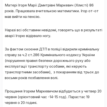
Матері Ігоря Марії Дмитрівні Маркевич (Хлисті) 86
років. Працювала вчителькою математики. Ігор от-от
мав вийти на пенсію.
Наразі всі обставини невідомі, говорять що в результаті
аварії Ігорю відірвало ногу.
За фактом скоєння ДТП в поліції відкрили кримінальну
справу за ч.2 ст.286 Кримінального кодексу України
(порушення правил безпеки дорожнього руху або
експлуатації транспорту особами, які керують
транспортними засобами), з покаранням від трьох до
восьми років позбавлення волі.
Прощання Ігорем Маркевичом відбудеться у четвер 20
червня (орієнтовний час -14-15 год). Парастас 19
червня о 20 годині.