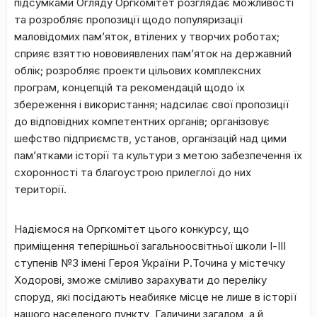
підсумками Огляду Оргкомітет розглядає можливості
та розробляє пропозиції щодо популяризації
маловідомих пам’яток, втілених у творчих роботах;
сприяє взяттю нововиявлених пам’яток на державний
облік; розробляє проекти цільових комплексних
програм, концепцій та рекомендацій щодо їх
збереження і використання; надсилає свої пропозиції
до відповідних компетентних органів; організовує
шефство підприємств, установ, організацій над цими
пам’ятками історії та культури з метою забезпечення їх
схоронності та благоустрою прилеглої до них
території.
Надіємося на Оргкомітет цього конкурсу, що
приміщення теперішньої загальноосвітньої школи І-ІІІ
ступенів №3 імені Героя України Р.Точина у містечку
Ходорові, зможе сміливо зарахувати до переліку
споруд, які посідають неабияке місце не лише в історії
нашого населеного пункту, Галичини загалом, а й,