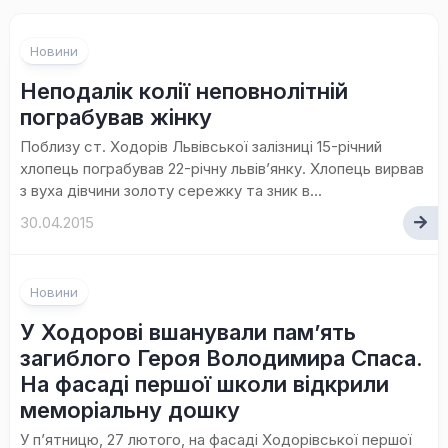
Новини
Неподалік колії неповнолітній
пограбував жінку
Поблизу ст. Ходорів Львівської залізниці 15-річний
хлопець пограбував 22-річну львів’янку. Хлопець вирвав
з вуха дівчини золоту сережку та зник в...
30.04.2015
Новини
У Ходорові вшанували пам’ять
загиблого Героя Володимира Спаса.
На фасаді першої школи відкрили
меморіальну дошку
У п’ятницю, 27 лютого, на фасаді Ходорівської першої