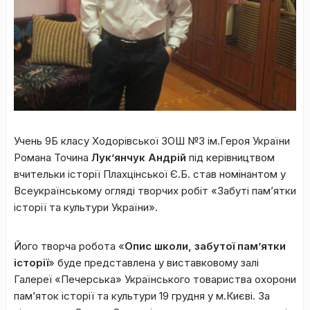
Учень 9Б класу Ходорівської ЗОШ №3 ім.Героя України
Романа Точина
Лук’янчук Андрій
під керівництвом
вчительки історії Плахцінської Є.Б. став номінантом у
Всеукраїнському огляді творчих робіт «Забуті пам’ятки
історії та культури України».
Його творча робота «
Опис школи, забутої пам’ятки
історії
» буде представлена у виставковому залі
Галереї «Печерська» Українського товариства охорони
пам’яток історії та культури 19 грудня у м.Києві. За