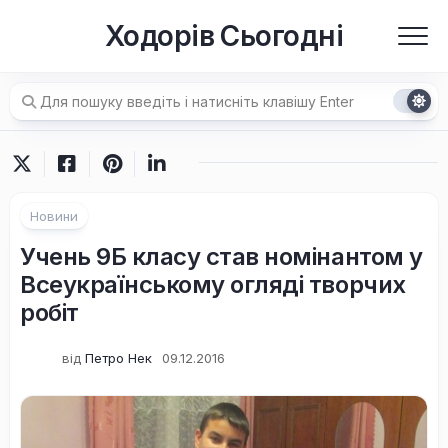
Перейти
Ходорів Сьогодні
до
вмісту
Новини
Учень 9Б класу став номінантом у
Всеукраїнському огляді творчих
робіт
від
Петро Нек
09.12.2016