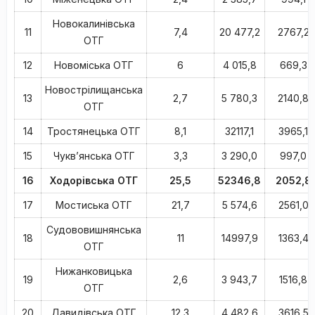
Новокалинівська
11
7,4
20 477,2
2767,2
ОТГ
12
Новоміська ОТГ
6
4 015,8
669,3
Новострілищанська
13
2,7
5 780,3
2140,8
ОТГ
14
Тростянецька ОТГ
8,1
32117,1
3965,1
15
Чукв’янська ОТГ
3,3
3 290,0
997,0
16
Ходорівська ОТГ
25,5
52346,8
2052,8
17
Мостиська ОТГ
21,7
5 574,6
2561,0
Судововишнянська
18
11
14997,9
1363,4
ОТГ
Нижанковицька
19
2,6
3 943,7
1516,8
ОТГ
20
Давидівська ОТГ
12,3
4 482,6
3616,5