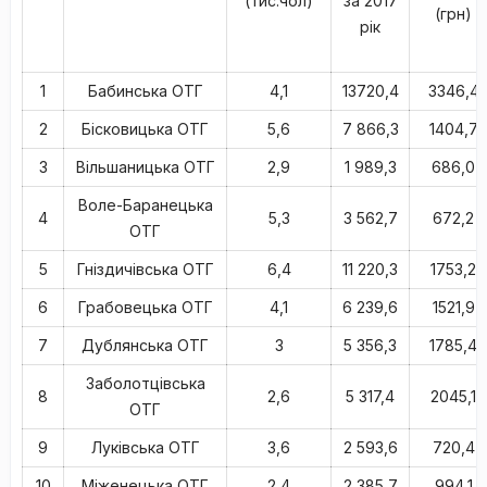
(тис.чол)
за 2017
(грн)
рік
1
Бабинська ОТГ
4,1
13720,4
3346,4
2
Бісковицька ОТГ
5,6
7 866,3
1404,7
3
Вільшаницька ОТГ
2,9
1 989,3
686,0
Воле-Баранецька
4
5,3
3 562,7
672,2
ОТГ
5
Гніздичівська ОТГ
6,4
11 220,3
1753,2
6
Грабовецька ОТГ
4,1
6 239,6
1521,9
7
Дублянська ОТГ
3
5 356,3
1785,4
Заболотцівська
8
2,6
5 317,4
2045,1
ОТГ
9
Луківська ОТГ
3,6
2 593,6
720,4
10
Міженецька ОТГ
2,4
2 385,7
994,1