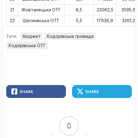
21
Жовтанецька ОТГ
8,5
22062,5
2595,6
22
Шегинівська ОТГ
5,5
17936,9
3261,3
Теги:
бюджет
Ходорівська громада
Ходорівська ОТГ
SHARE
SHARE
0