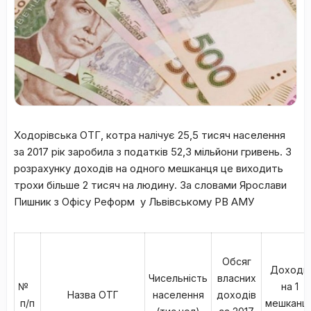
Ходорівська ОТГ, котра налічує 25,5 тисяч населення
за 2017 рік заробила з податків 52,3 мільйони гривень. З
розрахунку доходів на одного мешканця це виходить
трохи більше 2 тисяч на людину. За словами Ярослави
Пишник з Офісу Реформ
у Львівському РВ АМУ
Обсяг
Доходи
Чисельність
власних
№
на 1
Назва ОТГ
населення
доходів
п/п
мешканц