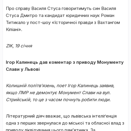
Про справу Василя Стуса говоритимуть син Василя
Стуса Дмитро та кандидат юридичних наук Роман
Титикало у пост-шоу «Історичної правди з Вахтангом
Кіпіані».
ZIK,
19 січня
Ігор Калинець дав коментар з приводу Монументу
Слави у Львові
Колишній політв’язень, поет Ігор Калинець заявив,
якщо ЛМР не демонтує Монумент Слави на вул.
Стрийській, то це з часом почнуть робити люди.
Літературний діяч вважає, що львівська інтеліґенція
одна з перших звернулася до міської та обласної влад з
приводу ліквідування цього пам’ятника. За