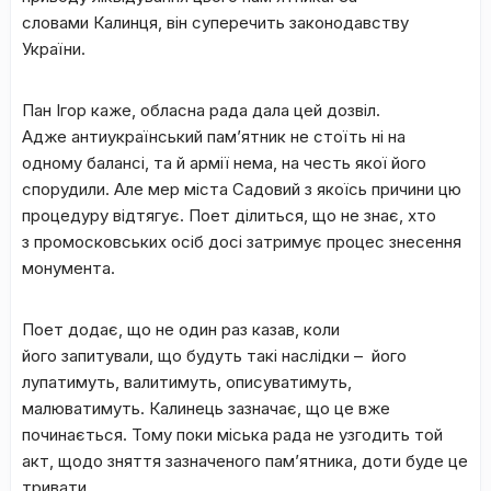
словами Калинця, він суперечить законодавству
України.
Пан Ігор каже, обласна рада дала цей дозвіл.
Адже антиукраїнський пам’ятник не стоїть ні на
одному балансі, та й армії нема, на честь якої його
спорудили. Але мер міста Садовий з якоїсь причини цю
процедуру відтягує. Поет ділиться, що не знає, хто
з промосковських осіб досі затримує процес знесення
монумента.
Поет додає, що не один раз казав, коли
його запитували, що будуть такі наслідки – його
лупатимуть, валитимуть, описуватимуть,
малюватимуть. Калинець зазначає, що це вже
починається. Тому поки міська рада не узгодить той
акт, щодо зняття зазначеного пам’ятника, доти буде це
тривати.