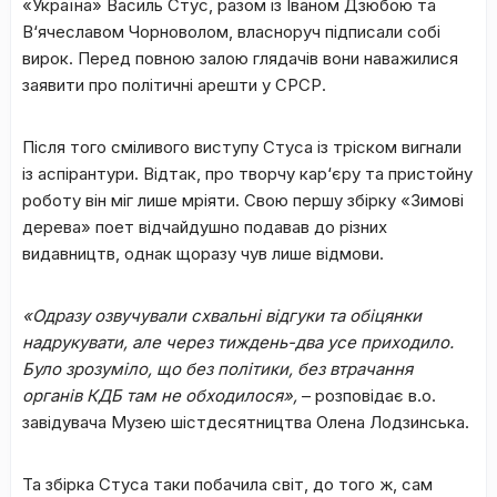
«Україна» Василь Стус, разом із Іваном Дзюбою та
В‘ячеславом Чорноволом, власноруч підписали собі
вирок. Перед повною залою глядачів вони наважилися
заявити про політичні арешти у СРСР.
Після того сміливого виступу Стуса із тріском вигнали
із аспірантури. Відтак, про творчу кар‘єру та пристойну
роботу він міг лише мріяти. Свою першу збірку «Зимові
дерева» поет відчайдушно подавав до різних
видавництв, однак щоразу чув лише відмови.
«Одразу озвучували схвальні відгуки та обіцянки
надрукувати, але через тиждень-два усе приходило.
Було зрозуміло, що без політики, без втрачання
органів КДБ там не обходилося»,
– розповідає в.о.
завідувача Музею шістдесятництва Олена Лодзинська.
Та збірка Стуса таки побачила світ, до того ж, сам