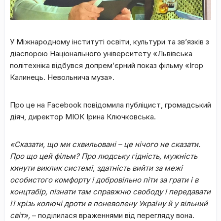
У Міжнародному інституті освіти, культури та зв’язків з
діаспорою Національного університету «Львівська
політехніка відбувся допрем’єрний показ фільму «Ігор
Калинець. Невольнича муза».
Про це на Facebook повідомила публіцист, громадський
діяч, директор МІОК Ірина Ключковська.
«Сказати, що ми схвильовані – це нічого не сказати.
Про що цей фільм? Про людську гідність, мужність
кинути виклик системі, здатність вийти за межі
особистого комфорту і добровільно піти за грати і в
концтабір, пізнати там справжню свободу і передавати
її крізь колючі дроти в поневолену Україну й у вільний
світ»,
– поділилася враженнями від перегляду вона.