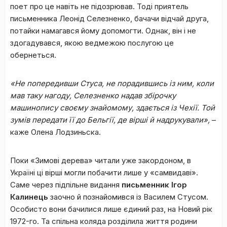
поет про це навіть не підозрював. Тоді приятель
письменника Леонід Селезненко, бачачи відчай друга,
потайки намагався йому допомогти. Однак, він і не
здогадувався, якою ведмежою послугою це
обернеться.
«Не попередивши Стуса, не порадившись із ним, коли
мав таку нагоду, Селезненко надав збірочку
машинопису своєму знайомому, здається із Чехії. Той
зумів передати її до Бельгії, де вірші й надрукували»,
–
каже Олена Лодзиньска.
Поки «Зимові дерева» читали уже закордоном, в
Україні ці вірші могли побачити лише у «самвидаві».
Саме через підпільне видання
письменник Ігор
Калинець
заочно й познайомився із Василем Стусом.
Особисто вони бачилися лише єдиний раз, на Новий рік
1972-го. Та спільна коляда розділила життя родини