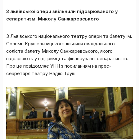
З львівської опери звільнили підозрюваного у
сепаратизмі Миколу Санжаревського
З Львівського національного театру опери та балету ім.
Соломії Крушельницької звільнили скандального
соліста балету Миколу Санжаревського, якого
підозрюють у підтримці та фінансуванні сепаратистів.
Про це повідомляє УНН з посиланням на прес-
секретаря театру Надію Труш.