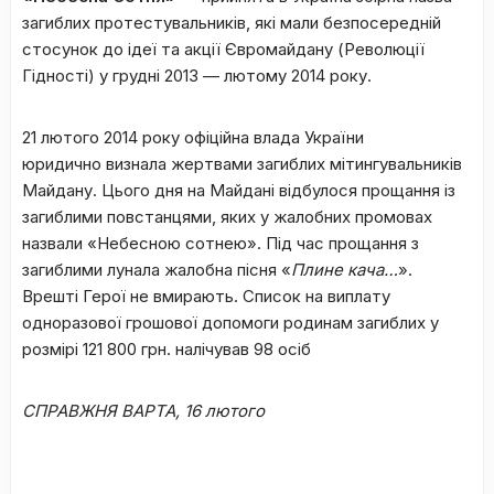
загиблих протестувальників, які мали безпосередній
стосунок до ідеї та акції Євромайдану (Революції
Гідності) у грудні 2013 — лютому 2014 року.
21 лютого 2014 року офіційна влада України
юридично визнала жертвами загиблих мітингувальників
Майдану. Цього дня на Майдані відбулося прощання із
загиблими повстанцями, яких у жалобних промовах
назвали «Небесною сотнею». Під час прощання з
загиблими лунала жалобна пісня «
Плине кача…
».
Врешті Герої не вмирають. Список на виплату
одноразової грошової допомоги родинам загиблих у
розмірі 121 800 грн. налічував 98 осіб
СПРАВЖНЯ ВАРТА, 16 лютого