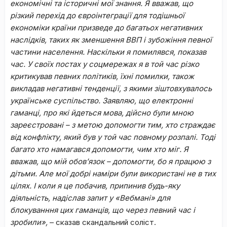
економічні та історичні мої знання. Я вважав, що
різкий перехід до євроінтеграції для тодішньої
економіки країни призведе до багатьох негативних
наслідків, таких як зменшення ВВП і зубожіння певної
частини населення. Наскільки я помилявся, показав
час. У своїх постах у соцмережах я в той час різко
критикував певних політиків, їхні помилки, також
викладав негативні тенденції, з якими зіштовхувалось
українське суспільство. Заявляю, що електронні
гаманці, про які йдеться мова, дійсно були мною
зареєстровані – з метою допомогти тим, хто страждає
від конфлікту, який був у той час повному розпалі. Тоді
багато хто намагався допомогти, чим хто міг. Я
вважав, що мій обов’язок – допомогти, бо я працюю з
дітьми. Але мої добрі наміри були використані не в тих
цілях. І коли я це побачив, припинив будь-яку
діяльність, надіслав запит у «Вебмані» для
блокуванння цих гаманців, що через певний час і
зробили»,
– сказав скандальний соліст.