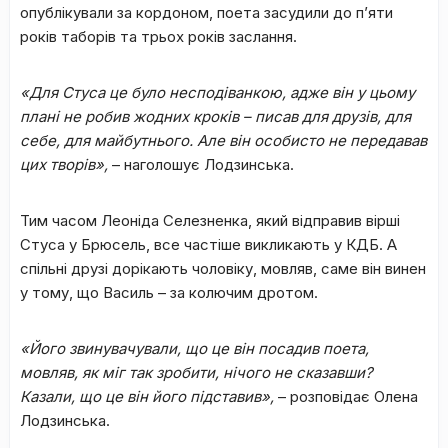
опублікували за кордоном, поета засудили до п’яти
років таборів та трьох років заслання.
«Для Стуса це було несподіванкою, адже він у цьому
плані не робив жодних кроків – писав для друзів, для
себе, для майбутнього. Але він особисто не передавав
цих творів»,
– наголошує Лодзинська.
Тим часом Леоніда Селезненка, який відправив вірші
Стуса у Брюсель, все частіше викликають у КДБ. А
спільні друзі дорікають чоловіку, мовляв, саме він винен
у тому, що Василь – за колючим дротом.
«Його звинувачували, що це він посадив поета,
мовляв, як міг так зробити, нічого не сказавши?
Казали, що це він його підставив»,
– розповідає Олена
Лодзинська.