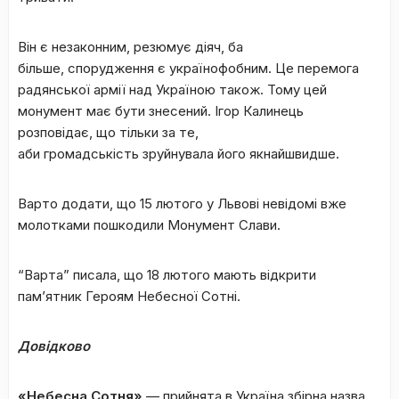
Він є незаконним, резюмує діяч, ба
більше, спорудження є українофобним. Це перемога
радянської армії над Україною також. Тому цей
монумент має бути знесений. Ігор Калинець
розповідає, що тільки за те,
аби громадськість зруйнувала його якнайшвидше.
Варто додати, що 15 лютого у Львові невідомі вже
молотками пошкодили Монумент Слави.
“Варта” писала, що 18 лютого мають відкрити
пам’ятник Героям Небесної Сотні.
Довідково
«Небесна Сотня»
— прийнята в Україна збірна назва