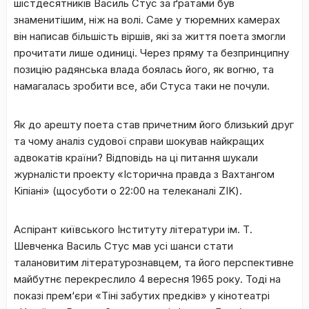
шістдесятників Василь Стус за ґратами був
знаменитішим, ніж на волі. Саме у тюремних камерах
він написав більшість віршів, які за життя поета змогли
прочитати лише одиниці. Через пряму та безпринципну
позицію радянська влада боялась його, як вогню, та
намагалась зробити все, аби Стуса таки не почули.
Як до арешту поета став причетним його близький друг
та чому аналіз судової справи шокував найкращих
адвокатів країни? Відповідь на ці питання шукали
журналісти проекту «Історична правда з Вахтангом
Кіпіані» (щосуботи о 22:00 на телеканалі ZIK).
Аспірант київського Інституту літератури ім. Т.
Шевченка Василь Стус мав усі шанси стати
талановитим літературознавцем, та його перспективне
майбутнє перекреслило 4 вересня 1965 року. Тоді на
показі прем‘єри «Тіні забутих предків» у кінотеатрі