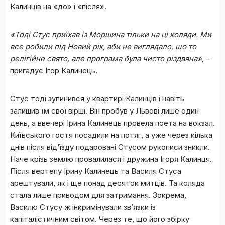
Калинців на «до» і «після».
«Тоді Стус приїхав із Моршина тільки на ці коляди. Ми
все робили під Новий рік, аби не виглядало, що то
релігійне свято, але програма була чисто різдвяна»,
–
пригадує Ігор Калинець.
Стус тоді зупинився у квартирі Калинців і навіть
залишив їм свої вірші. Він пробув у Львові лише один
день, а ввечері Ірина Калинець провела поета на вокзал.
Київського гостя посадили на потяг, а уже через кілька
днів після від‘їзду подаровані Стусом рукописи зникли.
Наче крізь землю провалилася і дружина Ігоря Калинця.
Після вертепу Ірину Калинець та Василя Стуса
арештували, як і ще понад десяток митців. Та коляда
стала лише приводом для затримання. Зокрема,
Василю Стусу ж інкримінували зв’язки із
капіталістичним світом. Через те, що його збірку