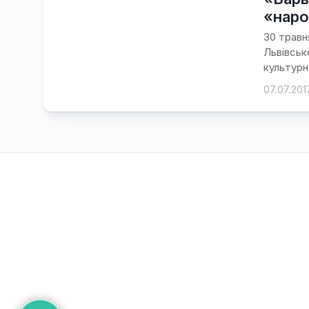
«нар
30 травн
Львівськ
культурн
07.07.201