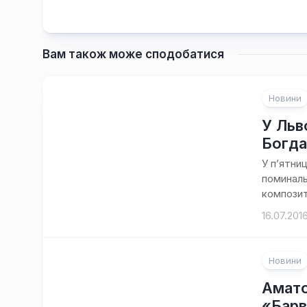
Вам також може сподобатися
Новини
У Льв
Богда
У п’ятни
поминаль
композит
16.07.201
Новини
Амато
«Барв