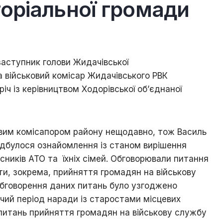
торіальної громади
Ходорова
/
Їхня
доля
пов’язана
з
 заступник голови Жидачівської
містом
а військовий комісар Жидачівського РВК
Хто
ч із керівництвом Ходорівської об’єднаної
є
хто
/
Ходорівський
вим комісапором району нещодавно, тож Василь
слід
відбулося ознайомлення із станом вирішення
Доля
сників АТО та їхніх сімей. Обговорювали питання
заробітчанська
оти, зокрема, прийняття громадян на військову
/
Зустрічі
обговорення даних питань було узгоджено
даровані
чий період наради із старостами місцевих
долею
 питань прийняття громадян на військову службу
Люби