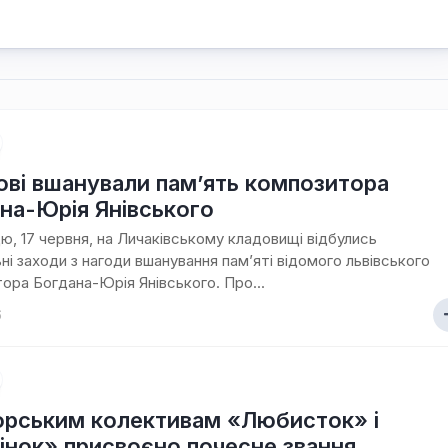
ові вшанували пам’ять композитора
на-Юрія Янівського
цю, 17 червня, на Личаківському кладовищі відбулись
ні заходи з нагоди вшанування пам’яті відомого львівського
ора Богдана-Юрія Янівського. Про...
6
рським колективам «Любисток» і
інок» присвоєно почесне звання