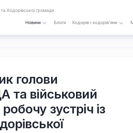
та Ходорівської громади
Новини
Блоги
Ходорів і ходорів’яни
М
Вибори
…
під
кутом
зору
Любомира
Калинця
ик голови
Дати,
А та військовий
події,
персоналії
/
робочу зустріч із
Думки
з
дорівської
приводу…
Уродженці