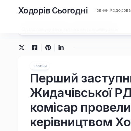
Перейти
Ходорів Сьогодні
до
Новини Ходорова 
вмісту
Новини
Перший заступн
Жидачівської РД
комісар провели 
керівництвом Хо