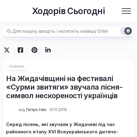
Перейти
Ходорів Сьогодні
до
вмісту
Новини
На Жидачівщині на фестивалі
«Сурми звитяги» звучала пісня-
символ нескореності українців
від
Петро Нек
01.11.2015
Серед пісень, які звучали у Жидачеві під час
районного етапу ХVІ Всеукраїнського дитячо-