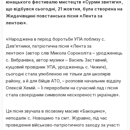
юнацького фестивалю мистецтв «Сурми звитяги»,
що відбувся сьогодні, 21 жовтня, була створена на
Жидачівщині повстанська пісня «Лента за
лентою».
«Народжена в період боротьби УПА поблизу с.
Дев’ятники, патріотична пісня «Лента за
лентою» (автор слів Микола Сороколіта – уродженець
с. Вибранівка, автор музики – Василь Заставний,
кущовий провідник УПА, уродженець с. Чижичі),
сьогодні стала улюбленою не тільки для школярів
району, а й для бійців АТО, – розповів начальник відділу
Олексій Хемій. – Її переробили на сучасний лад і пісня
стала своєрідним символом нескореності українців».
Ця пісня звучала в лісовому масиві «Бакоцино»,
неподалік с. Новошино та смт. Журавно, під час
проведення військово-патріотичного заходу за участі