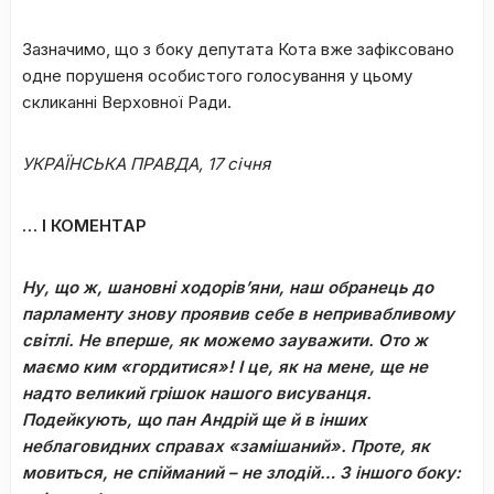
Зазначимо, що з боку депутата Кота вже зафіксовано
одне порушеня особистого голосування у цьому
скликанні Верховної Ради.
УКРАЇНСЬКА ПРАВДА, 17 січня
… І КОМЕНТАР
Ну, що ж, шановні ходорів
’
яни, наш обранець до
парламенту знову проявив себе в непривабливому
світлі. Не вперше, як можемо зауважити. Ото ж
маємо ким «гордитися»! І це, як на мене, ще не
надто великий грішок нашого висуванця.
Подейкують, що пан Андрій ще й в інших
неблаговидних справах «замішаний». Проте, як
мовиться, не спійманий – не злодій… З іншого боку: