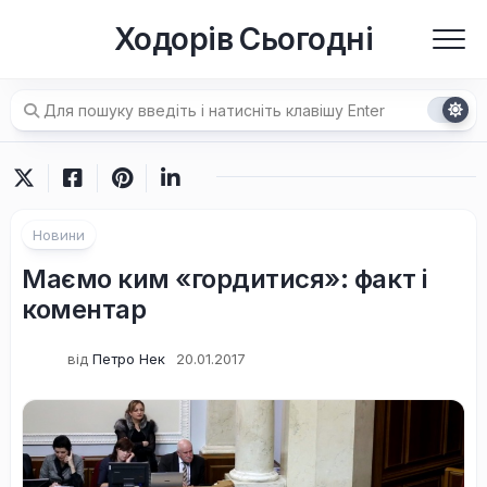
Перейти
Ходорів Сьогодні
до
вмісту
Новини
Маємо ким «гордитися»: факт і
коментар
від
Петро Нек
20.01.2017