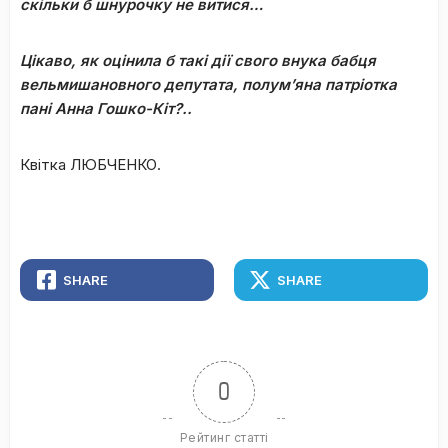
скільки б шнурочку не витися…
Цікаво, як оцінила б такі дії свого внука бабця
вельмишановного депутата, полум’яна патріотка
пані Анна Гошко-Кіт?..
Квітка ЛЮБЧЕНКО.
SHARE
SHARE
0
Рейтинг статті