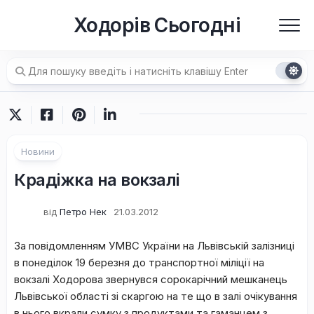
Перейти
Ходорів Сьогодні
до
вмісту
Новини
Крадіжка на вокзалі
від
Петро Нек
21.03.2012
За повідомленням УМВС України на Львівській залізниці
в понеділок 19 березня до транспортної міліції на
вокзалі Ходорова звернувся сорокарічний мешканець
Львівської області зі скаргою на те що в залі очікування
в нього вкрали сумку з продуктами та гаманцем з