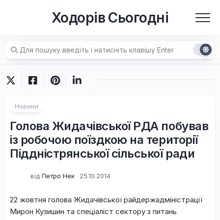
Перейти
Ходорів Сьогодні
до
вмісту
Новини
Голова Жидачівської РДА побував
із робочою поїздкою на території
Піддністрянської сільської ради
від
Петро Нек
25.10.2014
22 жовтня голова Жидачівської райдержадміністрації
Мирон Кузишин та спеціаліст сектору з питань