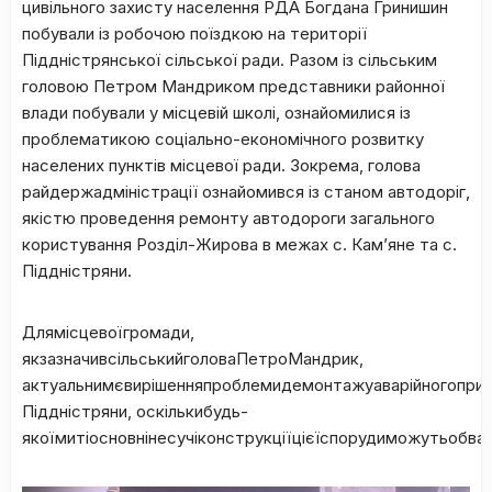
цивільного захисту населення РДА Богдана Гринишин
побували із робочою поїздкою на території
Піддністрянської сільської ради. Разом із сільським
головою Петром Мандриком представники районної
влади побували у місцевій школі, ознайомилися із
проблематикою соціально-економічного розвитку
населених пунктів місцевої ради. Зокрема, голова
райдержадміністрації ознайомився із станом автодоріг,
якістю проведення ремонту автодороги загального
користування Розділ-Жирова в межах с. Кам’яне та с.
Піддністряни.
Длямісцевоїгромади,
якзазначивсільськийголоваПетроМандрик,
актуальнимєвирішенняпроблемидемонтажуаварійногоприм
Піддністряни, оскількибудь-
якоїмитіосновнінесучіконструкціїцієїспорудиможутьобва