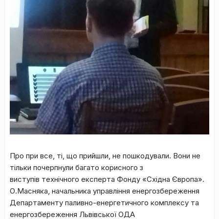
Про при все, ті, що прийшли, не пошкодували. Вони не
тільки почерпнули багато корисного з
виступів технічного експерта Фонду «Східна Європа».
О.Масняка, начальника управління енергозбереження
Департаменту паливно-енергетичного комплексу та
енергозбереження Львівської ОДА