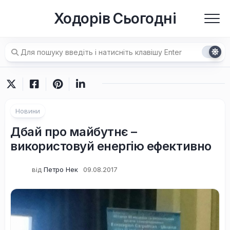
Перейти
Ходорів Сьогодні
до
вмісту
Новини
Дбай про майбутнє –
використовуй енергію ефективно
від
Петро Нек
09.08.2017