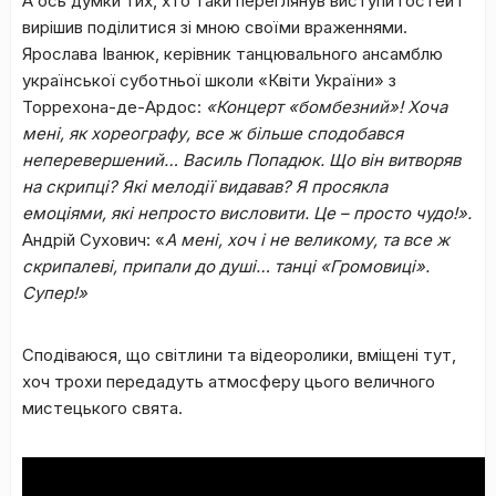
А ось думки тих, хто таки переглянув виступи гостей і
вирішив поділитися зі мною своїми враженнями.
Ярослава Іванюк, керівник танцювального ансамблю
української суботньої школи «Квіти України» з
Торрехона-де-Ардос:
«Концерт «бомбезний»! Хоча
мені, як хореографу, все ж більше сподобався
неперевершений… Василь Попадюк. Що він витворяв
на скрипці? Які мелодії видавав? Я просякла
емоціями, які непросто висловити. Це – просто чудо!».
Андрій Сухович: «
А мені, хоч і не великому, та все ж
скрипалеві, припали до душі… танці «Громовиці».
Супер!»
Сподіваюся, що світлини та відеоролики, вміщені тут,
хоч трохи передадуть атмосферу цього величного
мистецького свята.