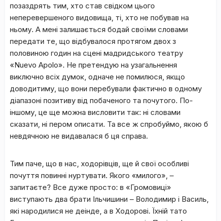
позаздрять тим, хто став свідком цього
неперевершеного видовища, ті, хто не побував на
ньому. А мені залишається бодай своїми словами
передати те, що відбувалося протягом двох з
половиною годин на сцені мадридського театру
«Nuevo Apolo». Не претендую на узагальнення
виключно всіх думок, одначе не помилюся, якщо
доводитиму, що вони перебували фактично в одному
діапазоні позитиву від побаченого та почутого. По-
іншому, це ще можна висловити так: ні словами
сказати, ні пером описати. Та все ж спробуймо, якою б
невдячною не видавалася б ця справа.
Тим паче, що в нас, ходорівців, ще й свої особливі
почуття повинні нуртувати. Якого «милого», –
запитаєте? Все дуже просто: в «Громовиці»
виступають два брати Ільчишини – Володимир і Василь,
які народилися не деінде, а в Ходорові. Їхній тато