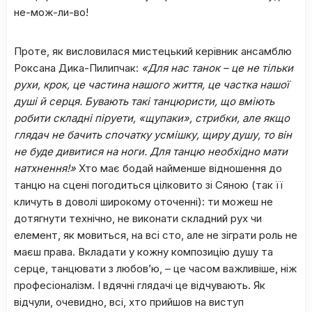
не-мож-ли-во!
Проте, як висловилася мистецький керівник ансамблю
Роксана Дика-Пилипчак:
«Д
ля нас танок – це не тільки
рухи, крок, це частина нашого життя, це частка нашої
душі й серця. Бувають такі танцюристи, що вміють
робити складні піруети, «щупаки», стрибки, але якщо
глядач не бачить спочатку усмішку, щиру душу, то він
не буде дивитися на ноги. Для танцю необхідно мати
натхнення!»
Хто має бодай найменше відношення до
танцю на сцені погодиться цілковито зі Сяною (так її
кличуть в доволі широкому оточенні): ти можеш не
дотягнути технічно, не виконати складний рух чи
елемент, як мовиться, на всі сто, але не зіграти роль не
маєш права. Вкладати у кожну композицію душу та
серце, танцювати з любов’ю, – це часом важливіше, ніж
професіоналізм. І вдячні глядачі це відчувають. Як
відчули, очевидно, всі, хто прийшов на виступ