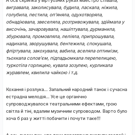
А ось скрипка у віртуозних руках маестро
співала,
вигравала, заколисувала, будила, ласкала, ніжила,
голубила, пестила, оп’яняла, одухотворяла,
обнадіювала, звеселяла, розтривожувала, здіймала у
височінь, зачаровувала, нашіптувала, дурманила,
збурювала, промовляла, леліяла, припрошувала,
надихала, зворушувала, бентежила, спокушала,
фліртувала, закохувала, вабила, вселяла оптимізм,
тьохкала солов’єм, підпадьомкала перепелицею,
туркотіла горлицею, кувала зозулею, курликала
журавлем, квилила чайкою і т.д.
Кохання і розлука… Запальний народний танок і сучасна
естрадна мелодія… Усе це органічно
супроводжувалося театральними ефектами, грою
світла й тіні, вдалим музичним супроводом. Варто було
хоча б раз у житті побачити і почути таке!!!