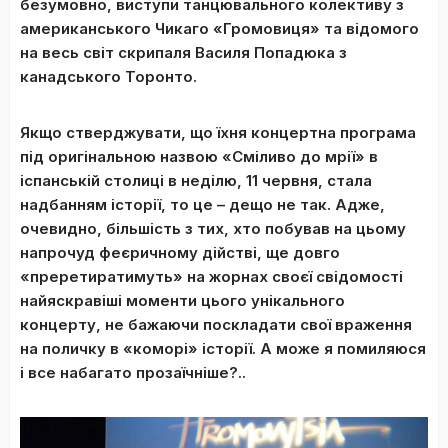
безумовно, виступи танцювального колективу з
американського Чикаго «Громовиця» та відомого
на весь світ скрипаля Василя Попадюка з
канадського Торонто.
Якщо стверджувати, що їхня концертна програма
під оригінальною назвою «Сміливо до мрії» в
іспанській столиці в неділю, 11 червня, стала
надбанням історії, то це – дещо не так. Адже,
очевидно, більшість з тих, хто побував на цьому
напрочуд феєричному дійстві, ще довго
«преретиратимуть» на жорнах своєї свідомості
найяскравіші моменти цього унікального
концерту, не бажаючи поскладати свої враження
на поличку в «коморі» історії. А може я помиляюся
і все набагато прозаїчніше?..