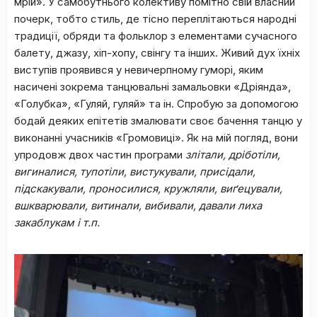
мрій». У самобутнього колективу помітно свій власний
почерк, тобто стиль, де тісно переплітаються народні
традиції, обряди та фольклор з елементами сучасного
балету, джазу, хіп-хопу, свінгу та інших. Живий дух їхніх
виступів проявився у невичерпному гуморі, яким
насичені зокрема танцювальні замальовки «Дріянда»,
«Голубка», «Гуляй, гуляй» та ін. Спробую за допомогою
бодай деяких епітетів змалювати своє бачення танцю у
виконанні учасників «Громовиці». Як на мій погляд, вони
упродовж двох частин програми
злітали,
дріботіли,
вигиналися, тупотіли, вистукували, присідали,
підскакували, проносилися, кружляли, виґецували,
вшкварювали, витинали, вибивали, давали лиха
закаблукам і т.п.