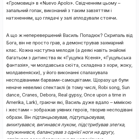
«Громовиці» в «Nuevo Apolo». Свідченням цьому –
запальний гопак, виконаний з таким завзяттям і
натхненням, що глядачі у залі аплодували стоячи.
А що ж неперевершений Василь Попадюк? Скрипаль від
Бога, він не просто грав, а демонстрував захмарний
клас. Кожна наступна мелодія (а деякі навіть знайомі
багатьом з дитинства як «Гуцулка Ксеня», «Гуцульська
фантазія», чи молдавська сюїта, складена з хори, жоку,
молдавеняски), у його виконанні спалахувала
несподіваними барвами-самоцвітами. Щоразу це були
неначе невеликі спектаклі (в тому числі, Robi song, Sun
dance, Cranes, Debora, Real gypsy, Once upon a time in
Amerika, Lark), граючи які, Василь дуже вдало – мімікою
і жестами – зображав уявних героїв, творив несподівані
образи. Він
підтанцьовував, підтупцьовував,
вихитувався, вигинався луком, підстрибував злегка,
пружинився, балансував з однієї ноги на другу,