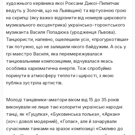
художнього керівника якої Роксани Дикої-Пилипчак
ведуть у Золочів, що на Львівщині) та віртуозною грою
на скрипці (яку важко відрізнити від номерів циркового
музикального ексцентрика) українсько-торонтського
музиканта Василя Попадюка (уродженця Львова).
Танцюристи, напевно, ошелешили усіх, «прогуркотівши»
так потужно, що не залишили нікого байдужим. А ось у
грі маестро Василя, яка перемережувалася
танцювальними композиціями, відчувалася якась
особлива харизматична енергія. Тож спробуймо
поринути в атмосферу теплоти і щирості, з якою
публіка зустріла артистів.
Молоді танцівники-аматори віком від 15 до 35 років
виконували не лише такі колоритні українські народні
танці, як «Гуцулка», «Буковинська полька», «Аркан»
(хоч і доволі модерний), «Гопак», але й зачарували
сучасними танками на зразок композиції «Сміливо до