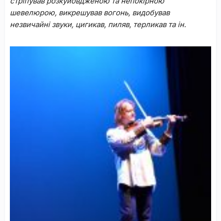
стріпував розкуйовдженою та непокірною
шевелюрою, викрешував вогонь, видобував
незвичайні звуки, цигикав, пиляв, терликав та ін.