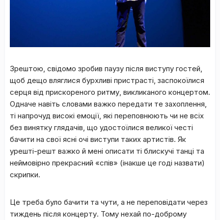
Зрештою, свідомо зробив паузу після виступу гостей,
щоб дещо вляглися бурхливі пристрасті, заспокоїлися
серця від прискореного ритму, викликаного концертом.
Одначе навіть словами важко передати те захоплення,
ті напрочуд високі емоції, які переповнюють чи не всіх
без винятку глядачів, що удостоїлися великої честі
бачити на свої ясні очі виступи таких артистів. Як
урешті-решт важко й мені описати ті блискучі танці та
неймовірно прекрасний «спів» (інакше це годі назвати)
скрипки.
Це треба було бачити та чути, а не переповідати через
тиждень після концерту. Тому нехай по-доброму