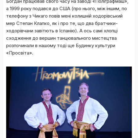
Богдан працював свого часу на заводі «Поліграфмаш»,
а 1999 року подався до США (про нього, між іншим, по
телефону з Чикаго повів мені колишній ходорівський
мер Степан Клапко, як і про те, що два братчики-
ходорівчани завітють в Іспанію). А ось самі хлопці
сходження до вершин танцювального мистецтва
розпочинали в нашому тоді ще Будинку культури
«Просвіта».