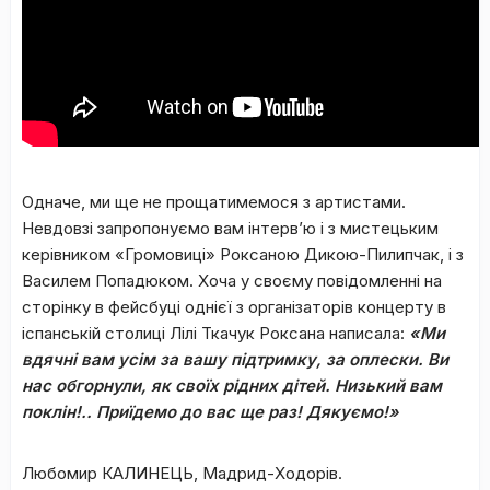
Одначе, ми ще не прощатимемося з артистами.
Невдовзі запропонуємо вам інтерв’ю і з мистецьким
керівником «Громовиці» Роксаною Дикою-Пилипчак, і з
Василем Попадюком. Хоча у своєму повідомленні на
сторінку в фейсбуці однієї з організаторів концерту в
іспанській столиці Лілі Ткачук Роксана написала:
«Ми
вдячні вам усім за вашу підтримку, за оплески. Ви
нас обгорнули, як своїх рідних дітей. Низький вам
поклін!.. Приїдемо до вас ще раз! Дякуємо!»
Любомир КАЛИНЕЦЬ, Мадрид-Ходорів.