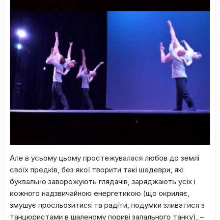
Але в усьому цьому простежувалася любов до землі
своїх предків, без якої творити такі шедеври, які
буквально заворожують глядачів, заряджають усіх і
кожного надзвичайною енергетикою (що окриляє,
змушує просльозитися та радіти, подумки зливатися з
танцюристами в шаленому пориві запального танку), –