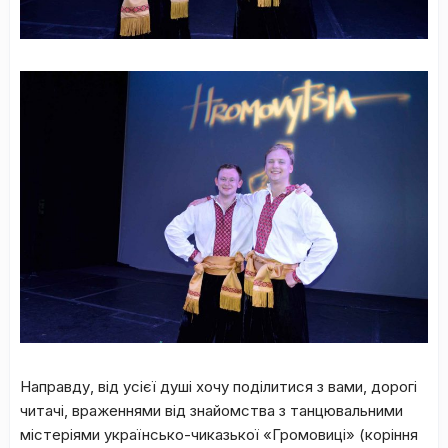
Направду, від усієї душі хочу поділитися з вами, дорогі
читачі, враженнями від знайомства з танцювальними
містеріями українсько-чиказької «Громовиці» (коріння