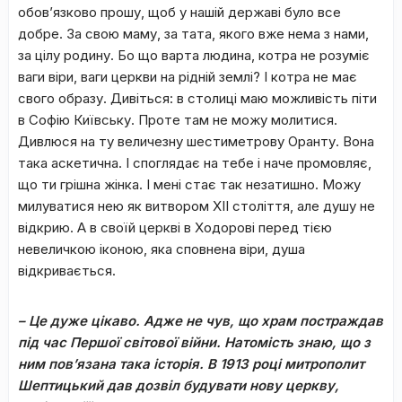
обов’язково прошу, щоб у нашій державі було все
добре. За свою маму, за тата, якого вже нема з нами,
за цілу родину. Бо що варта людина, котра не розуміє
ваги віри, ваги церкви на рідній землі? І котра не має
свого образу. Дивіться: в столиці маю можливість піти
в Софію Київську. Проте там не можу молитися.
Дивлюся на ту величезну шестиметрову Оранту. Вона
така аскетична. І споглядає на тебе і наче промовляє,
що ти грішна жінка. І мені стає так незатишно. Можу
милуватися нею як витвором XII століття, але душу не
відкрию. А в своїй церкві в Ходорові перед тією
невеличкою іконою, яка сповнена віри, душа
відкривається.
– Це дуже цікаво. Адже не чув, що храм постраждав
під час Першої світової війни. Натомість знаю, що з
ним пов’язана така історія. В 1913 році митрополит
Шептицький дав дозвіл будувати нову церкву,