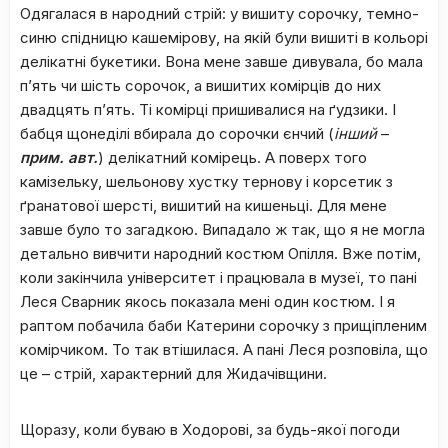
Одягалася в народний стрій: у вишиту сорочку, темно-
синю спідницю кашемірову, на якій були вишиті в кольорі
делікатні букетики. Вона мене завше дивувала, бо мала
п’ять чи шість сорочок, а вишитих комірців до них
двадцять п’ять. Ті комірці пришивалися на ґудзики. І
бабця щонеділі вбирала до сорочки єнчий (
інший
–
прим. авт.
) делікатний комірець. А поверх того
камізельку, шельонову хустку тернову і корсетик з
ґранатової шерсті, вишитий на кишеньці. Для мене
завше було то загадкою. Випадало ж так, що я не могла
детально вивчити народний костюм Опілля. Вже потім,
коли закінчила університет і працювала в музеї, то пані
Леся Сварник якось показала мені один костюм. І я
раптом побачила баби Катерини сорочку з прищіпленим
комірчиком. То так втішилася. А пані Леся розповіла, що
це – стрій, характерний для Жидачівщини.
Щоразу, коли буваю в Ходорові, за будь-якої погоди