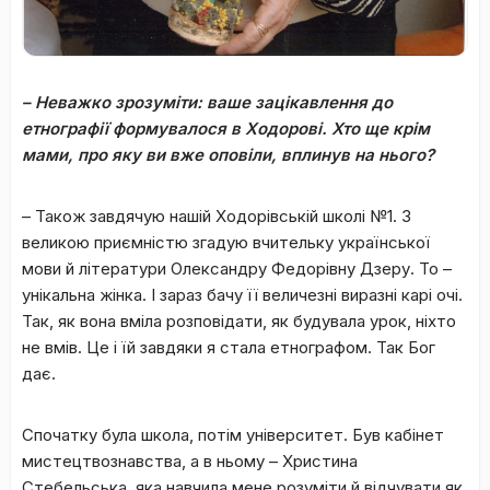
– Неважко зрозуміти: ваше зацікавлення до
етнографії формувалося в Ходорові. Хто ще крім
мами, про яку ви вже оповіли, вплинув на нього?
– Також завдячую нашій Ходорівській школі №1. З
великою приємністю згадую вчительку української
мови й літератури Олександру Федорівну Дзеру. То –
унікальна жінка. І зараз бачу її величезні виразні карі очі.
Так, як вона вміла розповідати, як будувала урок, ніхто
не вмів. Це і їй завдяки я стала етнографом. Так Бог
дає.
Спочатку була школа, потім університет. Був кабінет
мистецтвознавства, а в ньому – Христина
Стебельська, яка навчила мене розуміти й відчувати як