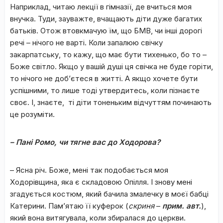
Наприклад, читаю лекції в гімназії, де вчиться моя
внучка. Туди, зауважте, вчащають діти дуже багатих
батьків. Отож втовкмачую їм, що БМВ, чи інші дорогі
речі – нічого не варті. Коли запалюю свічку
закарпатську, то кажу, що має бути тихенько, бо то –
Боже світло. Якщо у вашій душі ця свічка не буде горіти,
то нічого не доб’єтеся в житті. А якщо хочете бути
успішними, то лише тоді утвердитесь, коли пізнаєте
своє. І, знаєте, ті діти тоненьким відчуттям починають
це розуміти.
– Пані Ромо, чи тягне вас до Ходорова?
– Ясна річ. Боже, мені так подобається моя
Ходорівщина, яка є складовою Опілля. І знову мені
згадується костюм, який бачила змалечку в моєї бабці
Катерини. Пам’ятаю її куферок (
скриня
–
прим. авт.
),
який вона витягувала, коли збиралася до церкви.