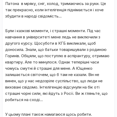
Патона в мряку, сніг, холод, тримаючись за руки. Це
так прекрасно, коли інтелігенція піднімається і хоче
збудити в народі свідомість…
Були і казкові моменти, і страшні моменти. Під час
навчання в університеті мене ледь не виключили з
другого курсу. Щосуботи в КГБ викликали, щоб
доносила. Знали, що батьки товаришували з родиною
Горинів. Обіцяли, що поступлю в аспірантуру, отримаю
квартиру. Але то минулося. Однак теперішні часи
чомусь смутні й страшні для мене. А Ющенко
залишається світочем, що б там не казали. Він не
винен, що у нас недозріле суспільство, що люди не
виховані свідомо. Інтелігенцію відсунули на бік оті
страшні чорні сили, які йдуть з Росії. Ви ж гляньте, що
робиться на сході…
У цьому плані також намагаюся щось робити.