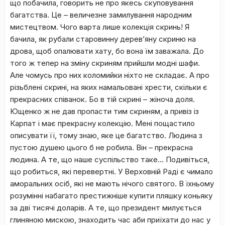
що побачила, говорить не про якесь скуповування
багатства. Це – величезне замилування народним
мистецтвом. Чого варта лише колекція скринь! Я
бачила, як рубали старовинну дерев’яну скриню на
дрова, щоб опалювати хату, бо вона їм заважала. До
того ж тепер на зміну скриням прийшли модні шафи.
Але чомусь про них коломийки ніхто не складає. А про
різьблені скрині, на яких намальовані хрести, скільки є
прекрасних співанок. Бо в тій скрині – жіноча доля.
Ющенко ж не дав пропасти тим скриням, а привіз із
Карпат і має прекрасну колекцію. Мені пощастило
описувати її, тому знаю, яке це багатство. Людина з
пустою душею цього б не робила. Він – прекрасна
людина. А те, що наше суспільство таке… Подивіться,
що робиться, які перевертні. У Верховній Раді є чимало
аморальних осіб, які не мають нічого святого. В їхньому
розумінні набагато престижніше купити пляшку коньяку
за дві тисячі доларів. А те, що президент милується
глиняною мискою, знаходить час аби приїхати до нас у