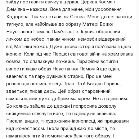
зайду поставити свічку в церкві. Церква Косми і
Дем’яна – казкова. Вона для мене, ніби уособлення
Ходорова. Так як і стави, як Стінка. Мене до неї завжди
тягнуло, але найбільше до образу Матері Божої
Неустанної Помочі. Пам’ятаєте: Ісусик обернений
личком до небес, таким чином, немовби відвернений
від Матінки Божої. Дуже цікава історія пов’язана з цією
іконою. Коли під час Першої світової війни на храм впала
бомба, то спалахнула пожежа. Парафіяни встигли
винести лише образ Неустанної Помочі й ще один,
євангеліє та пару рушників старих. Про це мені
розповідав колись отець Трач. Та й Богдан Горинь,
здається, писав десь. Цей образ старовинний,
намальований дуже добрим малярем. Не є підписним.
Бо колись зайшла до церкви і попросила дозволу
священика оглянути його, то підпису не знайшла.
Писали, видно, ті художники-іконописці, які працювали
над іконостасом. І коли приїжджаю до міста, то
намагаюся піти й помолитися біля того образу. І