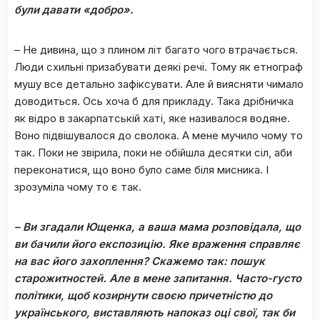
були давати «добро».
– Не дивина, що з плином літ багато чого втрачається.
Люди схильні призабувати деякі речі. Тому як етнограф
мушу все детально зафіксувати. Але й виясняти чимало
доводиться. Ось хоча б для прикладу. Така дрібничка
як відро в закарпатській хаті, яке називалося водяне.
Воно підвішувалося до сволока. А мене мучило чому то
так. Поки не звірила, поки не обійшла десятки сіл, аби
переконатися, що воно було саме біля мисника. І
зрозуміла чому то є так.
–
Ви згадали Ющенка, а ваша мама розповідала, що
ви бачили його експозицію.
Яке враження справляє
на вас його захоплення? Скажемо так: пошук
старожитностей. Але в мене запитання. Часто-густо
політики, щоб козирнути своєю причетністю до
українського, виставляють напоказ оці свої, так би