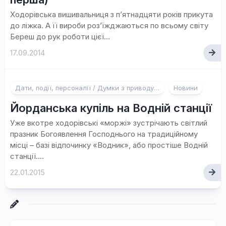
Ходорівська вишивальниця з п’ятнадцяти років прикута
до ліжка. А її вироби роз’їжджаються по всьому світу
Береш до рук роботи цієї...
17.09.2014
Дати, події, персоналії / Думки з приводу…
Новини
Йорданська купіль на Водній станції
Уже вкотре ходорівські «моржі» зустрічають світлий
празник Богоявлення Господнього на традиційному
місці – базі відпочинку «Водник», або простіше Водній
станції....
22.01.2015