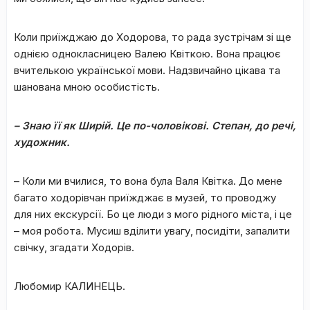
Коли приїжджаю до Ходорова, то рада зустрічам зі ще
однією однокласницею Валею Квіткою. Вона працює
вчителькою української мови. Надзвичайно цікава та
шанована мною особистість.
– Знаю її як Ширій. Це по-чоловікові. Степан, до речі,
художник.
– Коли ми вчилися, то вона була Валя Квітка. До мене
багато ходорівчан приїжджає в музей, то проводжу
для них екскурсії. Бо це люди з мого рідного міста, і це
– моя робота. Мусиш вділити увагу, посидіти, запалити
свічку, згадати Ходорів.
Любомир КАЛИНЕЦЬ.