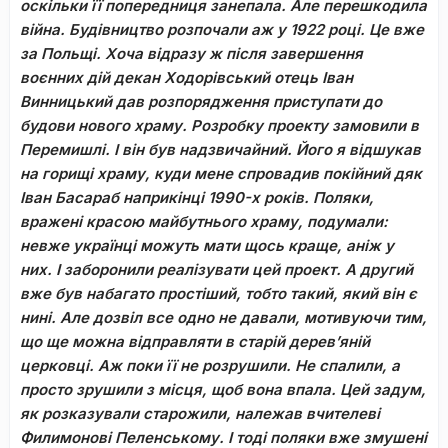
оскільки її попередниця занепала. Але перешкодила
війна. Будівництво розпочали аж у 1922 році. Це вже
за Польщі. Хоча відразу ж після завершення
воєнних дій декан Ходорівський отець Іван
Винницький дав розпорядження приступати до
будови нового храму. Розробку проекту замовили в
Перемишлі. І він був надзвичайний. Його я відшукав
на горищі храму, куди мене спровадив покійний дяк
Іван Басараб наприкінці 1990-х років. Поляки,
вражені красою майбутнього храму, подумали:
невже українці можуть мати щось краще, аніж у
них. І заборонили реалізувати цей проект. А другий
вже був набагато простіший, тобто такий, який він є
нині. Але дозвіл все одно не давали, мотивуючи тим,
що ще можна відправляти в старій дерев
’
яній
церковці. Аж поки її не розрушили. Не спалили, а
просто зрушили з місця, щоб вона впала. Цей задум,
як розказували старожили, належав вчителеві
Филимонові Пеленському. І тоді поляки вже змушені