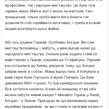
професійне, так і народне мистецтво. Це була теж
чарівна жінка. Мені в житті везло на вчителів. Світ
прекрасний, тільки треба вміти його бачити і не
дозволяти собі сприймати негативно. І треба в кожній
людині розгледіти щось файне.
Або ось родина Горинів. Особливо Богдан. Він сам
мистецтвознавець і, мабуть, у мені відчув нахил до
народного мистецтва. Скільки разів ходила з ним по
майстернях у Львові, зокрема до Стафійчука. Перший
раз потрапила до Києва, дякуючи тому, що Богдан
забрав мене зі собою. Мама відпустила. Я побувала в
майстерні Алли Горської, в музеї Гончара. Це були
дивовижні 1960-ті роки. То був калейдоскоп пізнання.
Все хотілося охопити. А вже на пізнішому етапі хіба
можна забути живий ланцюг? Михайло Горинь у Києві,
Богдан – у Львові. Пригадую як організовувала наших
музейних працівників, як ми стояли зі свічками на мості