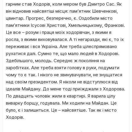
гарним став Ходорів, коли мером був Дмитро Сас. Як
він відновив найсвятіші місця: пам’ятник Шевченкові,
цвинтар. Прогрес, безперечно, є. Оздобили місто
пам’ятники Ісусові Христові, Хмельницькому, Франкові.
Це все – розум і праця моїх ходорівчан, з якими я
росла, з якими виховувалася. А ті негаразди, які є, то їх
переживає і вся Україна. Але треба цілеспрямовано
рухатися далі. Сумно те, що мало людей в Ходорові.
Здебільшого, молодь. Середнє ж покоління на
заробітках. Але треба взяти голову в руки, подумати
чому то є так. І нікого не звинувачувати, не знущатися
над своїм президентом. Я ніколи не відступлюся від
ідеалів Майдану. До мене тоді приїжджали з Ходорова.
По двадцять чоловік жили в квартирі. Я варила цілу
виварку борщу, годувала. Ми ходили на Майдан. Це
було, є і залишиться. Це – найсвятіше. Так як і місто
Ходорів.