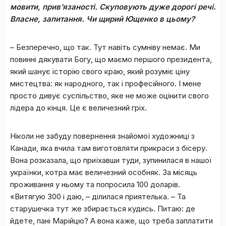
мовити, прив
’
язаності. Скуповують дуже дорогі речі.
Власне, запитання. Чи щирий Ющенко в цьому?
– Безперечно, що так. Тут навіть сумніву немає. Ми
повинні дякувати Богу, що маємо першого президента,
який шанує історію свого краю, який розуміє ціну
мистецтва: як народного, так і професійного. І мене
просто дивує суспільство, яке не може оцінити свого
лідера до кінця. Це є величезний гріх.
Ніколи не забуду повернення знайомої художниці з
Канади, яка вчила там виготовляти прикраси з бісеру.
Вона розказала, що приїхавши туди, зупинилася в нашої
українки, котра має величезний особняк. За місяць
проживання у ньому та попросила 100 доларів.
«Витягую 300 і даю, – ділилася приятелька. – Та
старушечка тут же збирається кудись. Питаю: де
йдете, пані Марійцю? А вона каже, що треба заплатити