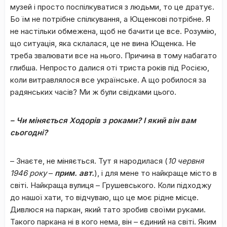
музей і просто поспілкуватися з людьми, то це дратує.
Бо їм не потрібне спілкування, а Ющенкові потрібне. Я
не настільки обмежена, щоб не бачити це все. Розумію,
що ситуація, яка склалася, це не вина Ющенка. Не
треба звалювати все на нього. Причина в тому набагато
глибша. Непросто далися оті триста років під Росією,
коли витравлялося все українське. А що робилося за
радянських часів? Ми ж були свідками цього.
– Чи міняється Ходорів з роками? І який він вам
сьогодні?
– Знаєте, не міняється. Тут я народилася (
10 червня
1946 року
–
прим. авт.
), і для мене то найкраще місто в
світі. Найкраща вулиця – Грушевського. Коли підходжу
до нашої хати, то відчуваю, що це моє рідне місце.
Дивлюся на паркан, який тато зробив своїми руками.
Такого паркана ні в кого нема, він – єдиний на світі. Яким