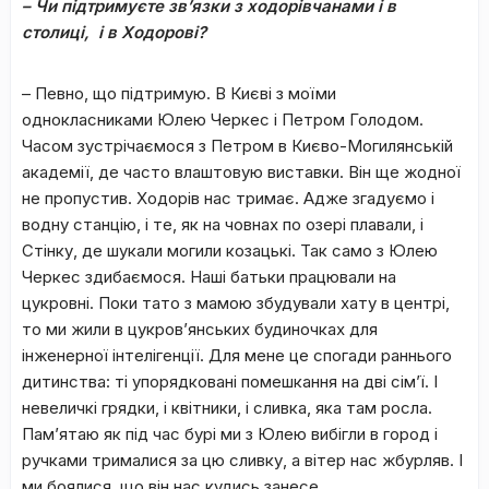
– Чи підтримуєте зв
’
язки з ходорівчанами і в
столиці, і в Ходорові?
– Певно, що підтримую. В Києві з моїми
однокласниками Юлею Черкес і Петром Голодом.
Часом зустрічаємося з Петром в Києво-Могилянській
академії, де часто влаштовую виставки. Він ще жодної
не пропустив. Ходорів нас тримає. Адже згадуємо і
водну станцію, і те, як на човнах по озері плавали, і
Стінку, де шукали могили козацькі. Так само з Юлею
Черкес здибаємося. Наші батьки працювали на
цукровні. Поки тато з мамою збудували хату в центрі,
то ми жили в цукров’янських будиночках для
інженерної інтелігенції. Для мене це спогади раннього
дитинства: ті упорядковані помешкання на дві сім’ї. І
невеличкі грядки, і квітники, і сливка, яка там росла.
Пам’ятаю як під час бурі ми з Юлею вибігли в город і
ручками трималися за цю сливку, а вітер нас жбурляв. І
ми боялися, що він нас кудись занесе.