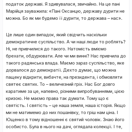
податок державі. Я здивувалася, звичайно. На це пані
Марійця зауважила: «Пані Оксанцю, державу дурити не
можна. Бо як ми будемо її дурити, то держава – нас».
Це лише один випадок, який свідчить наскільки
демократичне суспільство. А чи наші люди то роблять?
Ні, не привчилися до такого. Натомість вміємо
брехати, обдурювати. Але чи ми винні? Нас привчила до
такого радянська влада. Маємо зараз суспільство, яке
дорвалося до демократії. Дехто думає, що можна
пащеку відкрити, вибачте, на президента, і обмовляти
святеє святих. То – величезний гріх. Нас Бог довго
каратиме за це, напевно, різними випробуваннями, цією
кризою. Не маємо права так думати. Тому що є
святість. І святість – це наша земля, наша історія. Якщо
ми не матимемо до них пошанівку, то гріш нам ціна. І
Ющенко в тому відношенні є святий чоловік. Знаю його
особисто. Була в нього на дачі, оглядала колекції. І те,