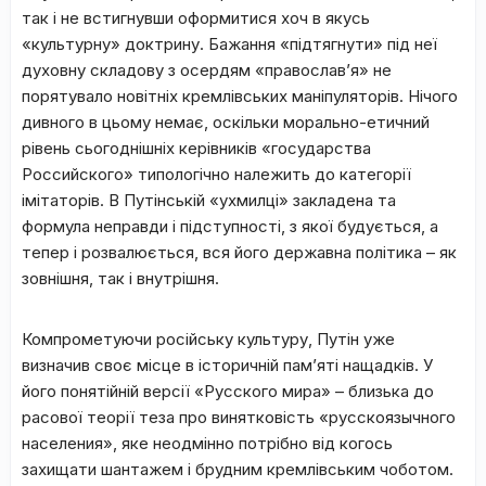
так і не встигнувши оформитися хоч в якусь
«культурну» доктрину. Бажання «підтягнути» під неї
духовну складову з осердям «православ’я» не
порятувало новітніх кремлівських маніпуляторів. Нічого
дивного в цьому немає, оскільки морально-етичний
рівень сьогоднішніх керівників «государства
Российского» типологічно належить до категорії
імітаторів. В Путінській «ухмилці» закладена та
формула неправди і підступності, з якої будується, а
тепер і розвалюється, вся його державна політика – як
зовнішня, так і внутрішня.
Компрометуючи російську культуру, Путін уже
визначив своє місце в історичній пам’яті нащадків. У
його понятійній версії «Русского мира» – близька до
расової теорії теза про винятковість «русскоязычного
населения», яке неодмінно потрібно від когось
захищати шантажем і брудним кремлівським чоботом.