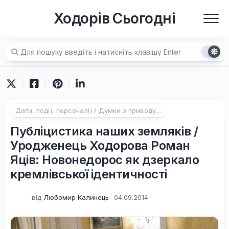
Перейти
Ходорів Сьогодні
до
вмісту
Дати, події, персоналії / Думки з приводу…
Публіцистика наших земляків /
Уродженець Ходорова Роман
Яців: Новонедорос як дзеркало
кремлівської ідентичності
від
Любомир Калинець
04.09.2014