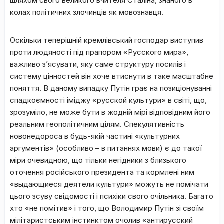
шляхом свого великого вчителя Сталіна, знаного в
колах політичних злочинців як мовознавця.
Оскільки теперішній кремлівський господар виступив
проти людяності під прапором «Русского мира»,
важливо з’ясувати, яку саме структуру посилів і
систему цінностей він хоче втиснути в таке масштабне
поняття. В даному випадку Путін грає на позиціонуванні
спадкоємності іміджу «русской культури» в світі, що,
зрозуміло, не може бути в жодній мірі відповідним його
реальним геополітичним цілям. Спекулятивність
новонедороса в будь-якій частині «культурних
аргументів» (особливо – в питаннях мови) є до такої
міри очевидною, що тільки негідники з близького
оточення російського президента та кормлені ним
«выдающиеся деятели культури» можуть не помічати
цього зсуву свідомості і психіки свого очільника. Багато
хто «не помітив» і того, що Володимир Путін зі своїм
мілітаристським інстинктом очолив «антирусский