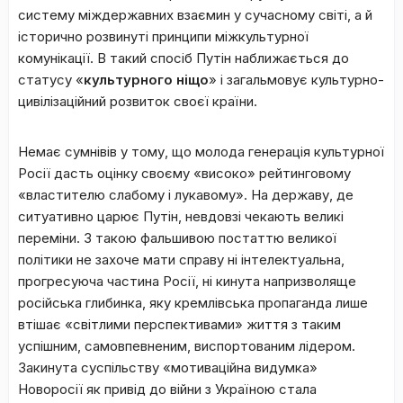
систему міждержавних взаємин у сучасному світі, а й
історично розвинуті принципи міжкультурної
комунікації. В такий спосіб Путін наближається до
статусу «
культурного ніщо
» і загальмовує культурно-
цивілізаційний розвиток своєї країни.
Немає сумнівів у тому, що молода генерація культурної
Росії дасть оцінку своєму «високо» рейтинговому
«властителю слабому і лукавому». На державу, де
ситуативно царює Путін, невдовзі чекають великі
переміни. З такою фальшивою постаттю великої
політики не захоче мати справу ні інтелектуальна,
прогресуюча частина Росії, ні кинута напризволяще
російська глибинка, яку кремлівська пропаганда лише
втішає «світлими перспективами» життя з таким
успішним, самовпевненим, виспортованим лідером.
Закинута суспільству «мотиваційна видумка»
Новоросії як привід до війни з Україною стала