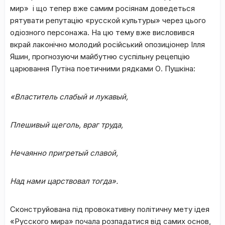
мир» і що тепер вже самим росіянам доведеться
рятувати репутацію «русской культуры» через цього
одіозного персонажа. На цю тему вже висловився
вкрай лаконічно молодий російський опозиціонер Ілля
Яшин, прогнозуючи майбутню суспільну рецепцію
царювання Путіна поетичними рядками О. Пушкіна:
«Властитель слабый и лукавый,
Плешивый щеголь, враг труда,
Нечаянно пригретый славой,
Над нами царствовал тогда».
Сконструйована під провокативну політичну мету ідея
«Русского мира» почала розпадатися від самих основ,