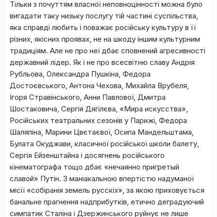
Тільки з почуттям власної неповноцінності можна було
вигадати таку низьку послугу тій частині суспільства,
яка справді любить і поважає російську культуру в її
різних, якісних проявах, не на шкоду іншим культурним
традиціям. Але не про неї дбає сповнений агресивності
державний лідер. Як і не про всесвітню славу Андрія
Рубльова, Олександра Пушкіна, Федора
Достоєвського, Антона Чехова, Михайла Врубеля,
Ігоря Стравінського, Анни Павлової, Дмитра
Шостаковича, Сергія Дягілєва, «Мира искусства»,
Російських театральних сезонів у Парижі, Федора
Шаляпіна, Марини Цвєтаєвої, Осипа Мандельштама,
Булата Окуджави, класичної російської школи балету,
Сергія Ейзенштайна і досягнень російського
кінематографа тощо дбає «нечаянно пригретый
славой» Путін. З маніакальною впертістю надуманої
місії «собіранія земель русскіх», за якою приховується
банальне прагнення надприбутків, етично деградуючий
симпатик Сталіна і Дзержинського руйнує не лише