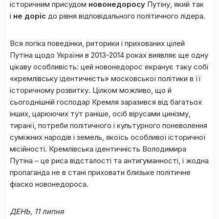
історичним присудом
новонедоросу
Путіну, який так
і
не доріс
до рівня відповідального політичного лідера.
Вся логіка поведінки, риторики і прихованих цілей
Путіна щодо України в 2013-2014 роках виявляє ще одну
цікаву особливість: цей новонедорос екранує таку собі
«кремлівську ідентичність» московської політики в її
історичному розвитку. Цілком можливо, що й
сьогоднішній господар Кремля заразився від багатьох
інших, царюючих тут раніше, осіб вірусами цинізму,
тиранії, потреби політичного і культурного поневолення
суміжних народів і земель, якоїсь особливої історичної
місійності. Кремлівська ідентичність Володимира
Путіна – це риса відсталості та антигуманності, і жодна
пропаганда не в стані приховати близьке політичне
фіаско новонедороса.
ДЕНЬ, 11 липня