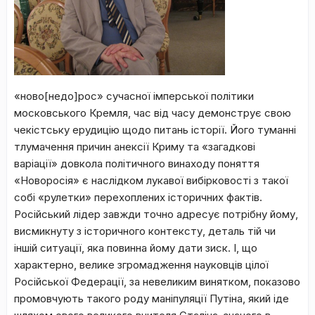
«ново[недо]рос» сучасної імперської політики
московського Кремля, час від часу демонструє свою
чекістську ерудицію щодо питань історії. Його туманні
тлумачення причин анексії Криму та «загадкові
варіації» довкола політичного винаходу поняття
«Новоросія» є наслідком лукавої вибірковості з такої
собі «рулетки» перехоплених історичних фактів.
Російський лідер завжди точно адресує потрібну йому,
висмикнуту з історичного контексту, деталь тій чи
іншій ситуації, яка повинна йому дати зиск. І, що
характерно, велике згромадження науковців цілої
Російської Федерації, за невеликим винятком, показово
промовчують такого роду маніпуляції Путіна, який іде