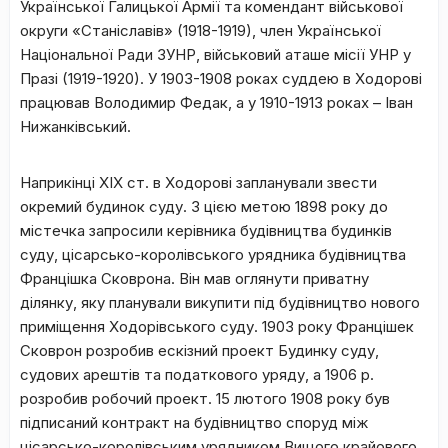
Української Галицької Армії та комендант військової
округи «Станіславів» (1918-1919), член Української
Національної Ради ЗУНР, військовий аташе місії УНР у
Празі (1919-1920). У 1903-1908 роках суддею в Ходорові
працював Володимир Федак, а у 1910-1913 роках – Іван
Нижанківський.
Наприкінці XIX ст. в Ходорові запланували звести
окремий будинок суду. З цією метою 1898 року до
містечка запросили керівника будівництва будинків
суду, цісарсько-королівського урядника будівництва
Францішка Сковрона. Він мав оглянути приватну
ділянку, яку планували викупити під будівництво нового
приміщення Ходорівського суду. 1903 року Францішек
Сковрон розробив ескізний проект Будинку суду,
судових арештів та податкового уряду, а 1906 р.
розробив робочий проект. 15 лютого 1908 року був
підписаний контракт на будівництво споруд між
цісарсько-королівським урядником Вищого крайового