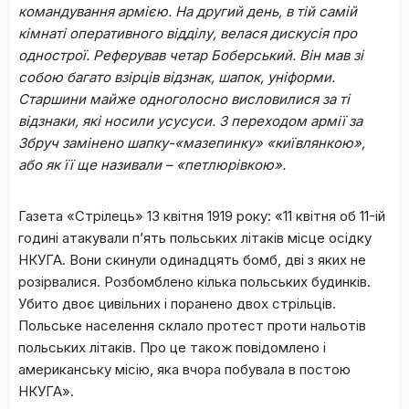
командування армією.
На другий день, в тій самій
кімнаті оперативного відділу, велася дискусія про
однострої. Реферував четар Боберський. Він мав зі
собою багато взірців відзнак, шапок, уніформи.
Старшини майже одноголосно висловилися за ті
відзнаки, які носили усусуси. З переходом армії за
Збруч замінено шапку-«маз
е
пинку» «київлянкою»,
або як її ще називали – «петлюрівкою».
Газета «Стрілець» 13 квітня 1919 року: «11 квітня об 11-ій
годині атакували п’ять польських літаків місце осідку
НКУГА. Вони скинули одинадцять бомб, дві з яких не
розірвалися. Розбомблено кілька польських будинків.
Убито двоє цивільних і поранено двох стрільців.
Польське населення склало протест проти нальотів
польських літаків. Про це також повідомлено і
американську місію, яка вчора побувала в постою
НКУГА».