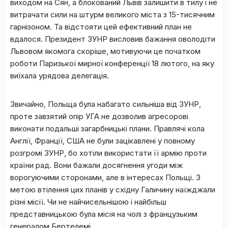
виходом на Сян, а блокований Львів залишити в тилу і не
витрачати сили на штурм великого міста з 15-тисячним
гарнізоном. Та відстояти цей ефективний план не
вдалося. Президент ЗУНР висловив бажання оволодіти
Львовом якомога скоріше, мотивуючи це початком
роботи Паризької мирної конференції 18 лютого, на яку
виїхала урядова делегація.
Звичайно, Польща була набагато сильніша від ЗУНР,
проте завзятий опір УГА не дозволив агресорові
виконати подальші загарбницькі плани. Правлячі кола
Англії, Франції, США не були зацікавлені у повному
розгромі ЗУНР, бо хотіли використати її армію проти
країни рад. Вони бажали досягнення угоди між
ворогуючими сторонами, але в інтересах Польщі. З
метою втілення цих планів у східну Галичину наїжджали
різні місії. Чи не найчисельнішою і найбільш
представницькою була місія на чолі з французьким
генералом Бертелемі.