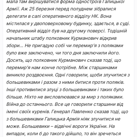
мала там вирішуватися форма одностроїв Галицької
Армії.
Аж 25 березня перед полуднем зібралися
делегати в салі оперативного відділу НК. Вона
містилася у двоповерховому будинку, здається, в суді.
Оперативний відділ був на другому поверсі. Тодішній
начальник штабу полковник Курманович відкрив
збори…
Не пригадую собі чи перемир’я з поляками
було вже заключено, чи того дня заключили його.
Досить, що полковник Курманович сказав тоді, що
перемир’я нам конче потрібне. Між старшинами
виникло роздвоєння. Одні говорили, щоби злучитися з
большевиками і разом з ними битися проти поляків.
Інші противилися злуці з большевиками і таких було
більше. Ніхто не висловлювався за мир з поляками.
Війна до останнього. Все це говорили старшини від
імені своїх куренів. Генерал Павленко сказав тоді, що
з большевиками Галицька Армія ніяк злучитися не
може. Большевики – відвічні вороги України. На
випадок, коли б до такого дійшло, то він зречеться