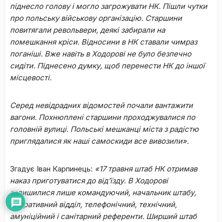
піднесло голову і могло загрожувати НК. Пішли чутки
про польську військову організацію. Старшини
повитягали револьвери, деякі забирали на
помешкання кріси. Відносини в НК ставали чимраз
поганіші. Вже навіть в Ходорові не було безпечно
сидіти. Піднесено думку, щоб перенести НК до іншої
місцевості.
Серед невідрадних відомостей почали вантажити
вагони. Похнюплені старшини проходжувалися по
головній вулиці. Польські мешканці міста з радістю
приглядалися як наші самоскиди все вивозили».
Згадує Іван Карпинець:
«17 травня штаб НК отримав
наказ приготуватися до від’їзду. В Ходорові
залишилися лише командуючий, начальник штабу,
оперативний відділ, телефонічний, технічний,
амуніційний і санітарний референти. Ширший штаб