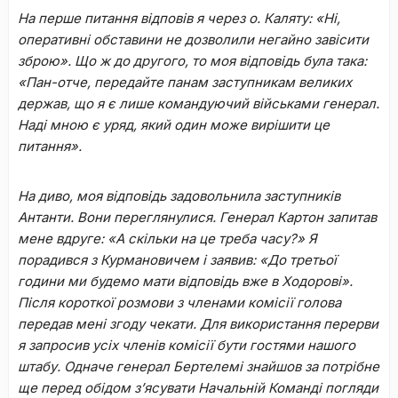
На перше питання відповів я через о. Каляту: «Ні,
оперативні обставини не дозволили негайно завісити
зброю». Що ж до другого, то моя відповідь була така:
«Пан-отче, передайте панам заступникам великих
держав, що я є лише командуючий військами генерал.
Наді мною є уряд, який один може вирішити це
питання».
На диво, моя відповідь задовольнила заступників
Антанти. Вони переглянулися. Генерал Картон запитав
мене вдруге: «А скільки на це треба часу?» Я
порадився з Курмановичем і заявив: «До третьої
години ми будемо мати відповідь вже в Ходорові».
Після короткої розмови з членами комісії голова
передав мені згоду чекати. Для використання перерви
я запросив усіх членів комісії бути гостями нашого
штабу. Одначе генерал Бертелемі знайшов за потрібне
ще перед обідом з’ясувати Начальній Команді погляди