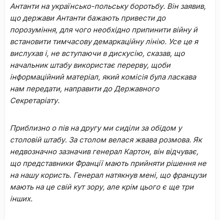
Антанти на українсько-польську боротьбу. Він заявив,
що держави Антанти бажають привести до
порозуміння, для чого необхідно припинити війну й
встановити тимчасову демаркаційну лінію. Усе це я
вислухав і, не вступаючи в дискусію, сказав, що
начальник штабу використає перерву, щоби
інформаційний матеріал, який комісія була ласкава
нам передати, направити до Державного
Секретаріату.
Приблизно о пів на другу ми сиділи за обідом у
столовій штабу. За столом велася жвава розмова. Як
недвозначно зазначив генерал Картон, він відчуває,
що представники Франції мають прийняти рішення не
на нашу користь. Генерал натякнув мені, що французи
мають на це свій кут зору, але крім цього є ще три
інших.