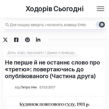
Перейти
Ходорів Сьогодні
до
вмісту
Дати, події, персоналії / Думки з приводу…
Не перше й не останнє слово про
«третю»: повертаючись до
опублікованого (Частина друга)
від
Петро Нек
07.03.2017