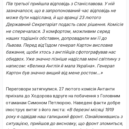
Пів третьої прийшла відповідь з Станіславова. У ній
зазначалося, що в запропонований час відповідь не
може бути надіслана, й що вранці 23 лютого
Державний Секретаріат подасть своє рішення. Комісія
не сперечалася. З комфортом, можливим серед
наших тодішніх обставин, допровадили ми її до
Львова. Перед від’їздом генерал Картон висловив
бажання, щоби хтось з англійців сфотографував нас
обидвох. Уже значно пізніше надіслав мені світлину з
написом: «Велика Англія й мала Україна». Генерал
Картон був значно вищий від мене ростом…»
Переговори затягнулися. 27 лютого комісія Антанти
приїхала до Ходорова вдруге на побачення з Головним
отаманам Симоном Петлюрою. Наведені факти добре
ілюструє витяг з його листа:
«В березні місяці 1919
року я одвідав наш галицький фронт. Ознайомившись з
ситуацією, прийшов до висновку, що фронт зломиться,