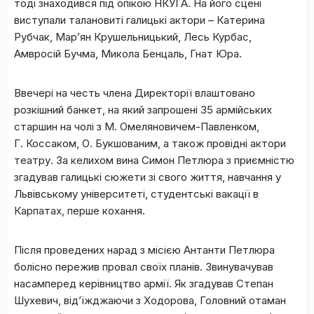
тоді знаходився під опікою НКУГА. На його сцені
виступали талановиті галицькі актори – Катерина
Рубчак, Мар’ян Крушельницький, Лесь Курбас,
Амвроcій Бучма, Микола Бенцаль, Гнат Юра.
Ввечері на честь члена Директорії влаштовано
розкішний банкет, на який запрошені 35 армійських
старшин на чолі з М. Омеляновичем-Павленком,
Г. Коссаком, О. Букшованим, а також провідні актори
театру. За келихом вина Симон Петлюра з приємністю
згадував галицькі сюжети зі свого життя, навчання у
Львівському університеті, студентські вакації в
Карпатах, перше кохання.
Після проведених нарад з місією Антанти Петлюра
болісно пережив провал своїх планів. Звинувачував
насамперед керівництво армії. Як згадував Степан
Шухевич, від’їжджаючи з Ходорова, Головний отаман