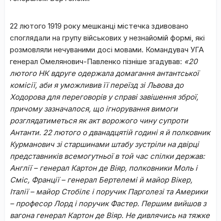
22 лютого 1919 року мешканці містечка здивовано
споглядали на групу військових у незнайомій формі, які
розмовляли нечуваними досі мовами. Командувач УГА
генерал Омелянович-Павленко пізніше згадував:
«20
лютого НК вдруге одержала домагання антантської
комісії, аби я уможливив її переїзд зі Львова до
Ходорова для переговорів у справі завішення зброї,
причому зазначалося, що ігнорування вимоги
розглядатиметься як акт ворожого чину супроти
Антанти. 22 лютого о дванадцятій годині я й полковник
Курманович зі старшинами штабу зустріли на двірці
представників всемогутньої в той час спілки держав:
Англії – генерал Картон де Віяр, полковники Моль і
Сміс, Франції – генерал Бертелемі й майор Вікер,
Італії – майор Стобілє і поручик Парголезі та Америки
– професор Лорд і поручик Фастер.
Першим вийшов з
вагона генерал Картон де Віяр. Не дивлячись на тяжке