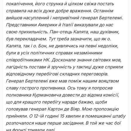
покалічення, його струнка й цілком свіжа постать
справила на всіх дуже добре враження. Останнім
вийшов насуплений і непривітний генерал Бертелемі.
Представники Америки й Італії виказували до нас
свою прихильність.
Пан-отець Калята, наш духівник,
був перекладачем. Тут треба зазначити, що як о.
Калята, так і о. Бон, не дивлячись на певні недоліки,
були в усіх політичних справах незамінними
співробітниками НК. Досконале знання світових мов,
лагідність постави й зручність у тактиці дуже сприяли
відповідному перебігові складних переговорів.
Генерал Бертелемі вже мав поміж нашим вояцтвом
славу гострого противника. Ось тому я попросив
полковника Курмановича довести до відома комісії,
що для кращого перебігу наради бажаю, щоби
головував генерал Картон де Віяр. Мою пропозицію
прийняли. О 12-ій годині 15 хвилин в помешканні штабу
розпочалося наше перше засідання. В той же час бої
на фронті тривали далі.