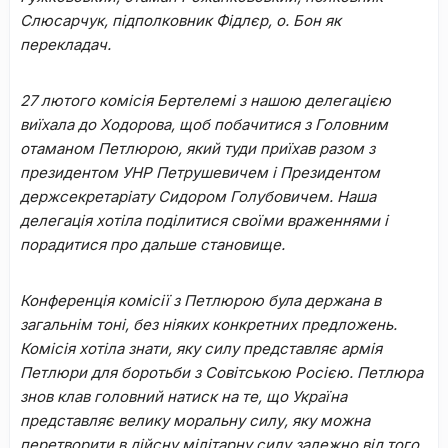
Слюсарчук, підполковник Фідлєр, о. Бон як
перекладач.
27 лютого комісія Бертелемі з нашою делегацією
виїхала до Ходорова, щоб побачитися з Головним
отаманом Петлюрою, який туди приїхав разом з
президентом УНР Петрушевичем і Президентом
держсекретаріату Сидором Голубовичем. Наша
делегація хотіла поділитися своїми враженнями і
порадитися про дальше становище.
Конференція комісії з Петлюрою була держана в
загальнім тоні, без ніяких конкретних предложень.
Комісія хотіла знати, яку силу представляє армія
Петлюри для боротьби з Совітською Росією. Петлюра
знов клав головний натиск на те, що Україна
представляє велику моральну силу, яку можна
перетворити в дійсну мілітарну силу залежно від того,