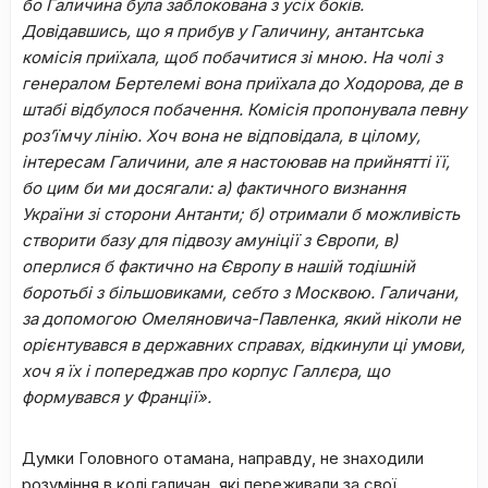
бо Галичина була заблокована з усіх боків.
Довідавшись, що я прибув у Галичину, антантська
комісія приїхала, щоб побачитися зі мною. На чолі з
генералом Бертелемі вона приїхала до Ходорова, де в
штабі відбулося побачення. Комісія пропонувала певну
роз’їмчу лінію. Хоч вона не відповідала, в цілому,
інтересам Галичини, але я настоював на прийнятті її,
бо цим би ми досягали: а) фактичного визнання
України зі сторони Антанти; б) отримали б можливість
створити базу для підвозу амуніції з Європи, в)
оперлися б фактично на Європу в нашій тодішній
боротьбі з більшовиками, себто з Москвою. Галичани,
за допомогою Омеляновича-Павленка, який ніколи не
орієнтувався в державних справах, відкинули ці умови,
хоч я їх і попереджав про корпус Галлєра, що
формувався у Франції».
Думки Головного отамана, направду, не знаходили
розуміння в колі галичан, які переживали за свої