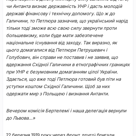
чи Антанта визнає державність УНР і дасть молодій
державі фінансову і технічну допомогу. Що ж до
Галичини, то Петлюра зазначив, що український нарід
тільки тоді зможе всю свою силу звернути проти
большевизму, коли буде мати забезпечене
національне існування від заходу. Так виразно, як
цього домагалися від Петлюри Петрушевич і
Голубович, він справи не поставив і не заявив, що
вдержання Східної Галичини в етнографічних границях
при УНР є безумовним домаганням цілої України.
Здається, що вже тоді Петлюра готовий був піти на
уступки коштом Східної Галичини. Щоб за них
одержати мир з Польщею і визнання Антанти.
Вечером комісія Бертелемі і наша делегація вернули
до Львова…»
22 березня 1919 року через фронт другої бригади