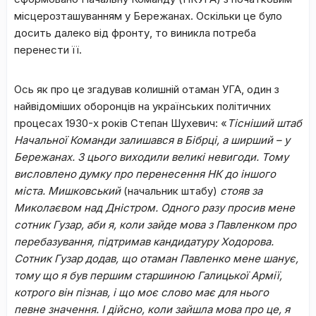
місцерозташуванням у Бережанах. Оскільки це було
досить далеко від фронту, то виникла потреба
перенести її.
Ось як про це згадував колишній отаман УГА, один з
найвідоміших оборонців на українських політичних
процесах 1930-х років Степан Шухевич: «
Тісніший штаб
Начальної Команди залишався в Бібрці, а ширший – у
Бережанах. З цього виходили великі невигоди. Тому
висловлено думку про перенесення НК до іншого
міста. Мишковський
(начальник штабу)
стояв за
Миколаєвом над Дністром. Одного разу просив мене
сотник Гузар, аби я, коли зайде мова з Павленком про
перебазування, підтримав кандидатуру Ходорова.
Сотник Гузар додав, що отаман Павленко мене шанує,
тому що я був першим старшиною Галицької Армії,
котрого він пізнав, і що моє слово має для нього
певне значення. І дійсно, коли зайшла мова про це, я