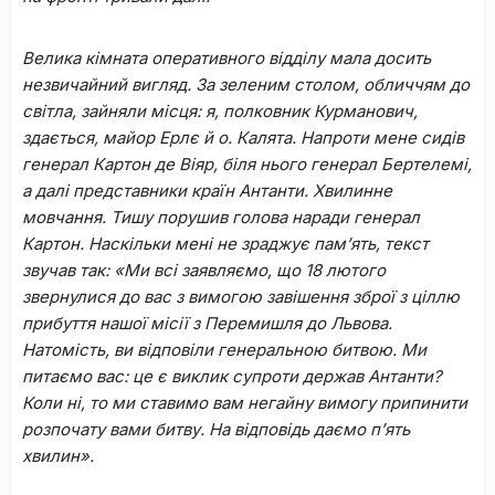
Велика кімната оперативного відділу мала досить
незвичайний вигляд. За зеленим столом, обличчям до
світла, зайняли місця: я, полковник Курманович,
здається, майор Ерлє й о. Калята. Напроти мене сидів
генерал Картон де Віяр, біля нього генерал Бертелемі,
а далі представники країн Антанти. Хвилинне
мовчання. Тишу порушив голова наради генерал
Картон. Наскільки мені не зраджує пам’ять, текст
звучав так: «Ми всі заявляємо, що 18 лютого
звернулися до вас з вимогою завішення зброї з ціллю
прибуття нашої місії з Перемишля до Львова.
Натомість, ви відповіли генеральною битвою. Ми
питаємо вас: це є виклик супроти держав Антанти?
Коли ні, то ми ставимо вам негайну вимогу припинити
розпочату вами битву. На відповідь даємо п’ять
хвилин».