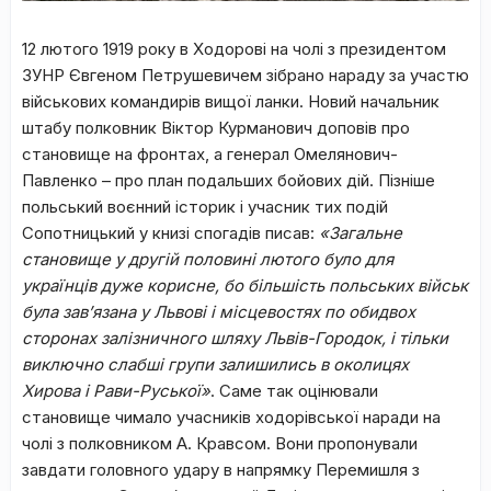
12 лютого 1919 року в Ходорові на чолі з президентом
ЗУНР Євгеном Петрушевичем зібрано нараду за участю
військових командирів вищої ланки. Новий начальник
штабу полковник Віктор Курманович доповів про
становище на фронтах, а генерал Омелянович-
Павленко – про план подальших бойових дій. Пізніше
польський воєнний історик і учасник тих подій
Сопотницький у книзі спогадів писав:
«Загальне
становище у другій половині лютого було для
українців дуже корисне, бо більшість польських військ
була зав’язана у Львові і місцевостях по обидвох
сторонах залізничного шляху Львів-Городок, і тільки
виключно слабші групи залишились в околицях
Хирова і Рави-Руської»
. Саме так оцінювали
становище чимало учасників ходорівської наради на
чолі з полковником А. Кравсом. Вони пропонували
завдати головного удару в напрямку Перемишля з