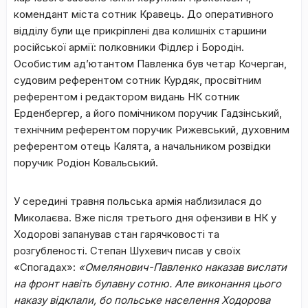
комендант міста сотник Кравець. До оперативного
відділу були ще прикріплені два колишніх старшини
російської армії: полковники Фідлєр і Бородін.
Особистим ад’ютантом Павленка був четар Кочерган,
судовим референтом сотник Курдяк, просвітним
референтом і редактором видань НК сотник
Ерденбергер, а його помічником поручик Гадзінський,
технічним референтом поручик Рижевський, духовним
референтом отець Калята, а начальником розвідки
поручик Родіон Ковальський.
У середині травня польська армія наблизилася до
Миколаєва. Вже після третього дня офензиви в НК у
Ходорові запанував стан гарячковості та
розгубленості. Степан Шухевич писав у своїх
«Спогадах»:
«Омелянович-Павленко наказав вислати
на фронт навіть булавну сотню. Але виконання цього
наказу відклали, бо польське населення Ходорова