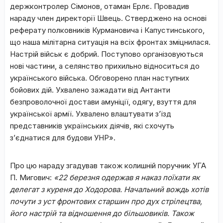
держконтролер Сімонов, отаман Ерлє. Провадив
нараду член директорії Швець. Стверджено на основі
реферату полковників Курмановича і Капустинського,
що наша мілітарна ситуація на всіх фронтах зміцнилася.
Настрій військ є добрий. Поступово організовуються
нові частини, а селянство прихильно відноситься до
українського війська. Обговорено план наступних
бойових дій. Ухвалено зажадати від Антанти
безпроволочної достави амуніції, одягу, взуття для
української армії. Ухвалено влаштувати з’їзд
представників українських діячів, які схочуть
з’єднатися для будови УНР».
Про цю нараду згадував також колишній поручник УГА
П. Мигович:
«22 березня одержав я наказ поїхати як
делегат з куреня до Ходорова. Начальний вождь хотів
почути з уст фронтових старшин про дух стрілецтва,
його настрій та відношення до більшовиків. Також