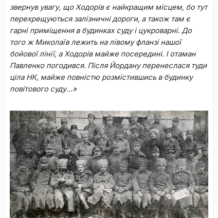
звернув увагу, що Ходорів є найкращим місцем, бо тут
перехрещуються залізничні дороги, а також там є
гарні приміщення в будинках суду і цукроварні. До
того ж Миколаїв лежить на лівому фланзі нашої
бойової лінії, а Ходорів майже посередині. І отаман
Павленко погодився. Після Йордану
перенеслася туди
ціла НК, майже повністю розмістившись в будинку
повітового суду…»