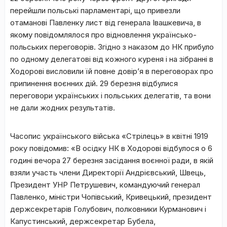
перейшли польські парламентарі, що привезли
отаманові Павленку лист від генерала Івашкевича, в
якому повідомлялося про відновлення українсько-
польських переговорів. Згідно з наказом до НК прибуло
по одному делегатові від кожного куреня і на зібранні в
Ходорові висловили їй повне довір’я в переговорах про
припинення воєнних дій. 29 березня відбулися
переговори українських і польських делегатів, та вони
не дали жодних результатів.
Часопис українського війська «Стрілець» в квітні 1919
року повідомив
:
«В осідку НК в Ходорові відбулося о 6
годині вечора 27 березня засідання воєнної ради, в якій
взяли участь члени Директорії Андрієвський, Швець,
Президент УНР Петрушевич, командуючий генерал
Павленко, міністри Чопівський, Кривецький, президент
держсекретарів Голубович, полковники Курманович і
Капустинський, держсекретар Бубела,