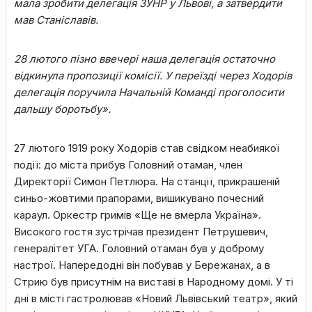
мала зробити делегація ЗУНР у Львові, а затвердити
мав Станіславів.
28 лютого пізно ввечері наша делегація остаточно
відкинула пропозиції комісії. У переїзді через Ходорів
делегація поручила Начальній Команді проголосити
дальшу боротьбу».
27 лютого 1919 року Ходорів став свідком неабиякої
події: до міста прибув Головний отаман, член
Директорії Симон Петлюра. На станції, прикрашеній
синьо-жовтими прапорами, вишикувано почесний
караул. Оркестр гримів «Ще не вмерла Україна».
Високого гостя зустрічав президент Петрушевич,
генералітет УГА. Головний отаман був у доброму
настрої. Напередодні він побував у Бережанах, а в
Стрию був присутнім на виставі в Народному домі. У ті
дні в місті гастролював «Новий Львівський театр», який