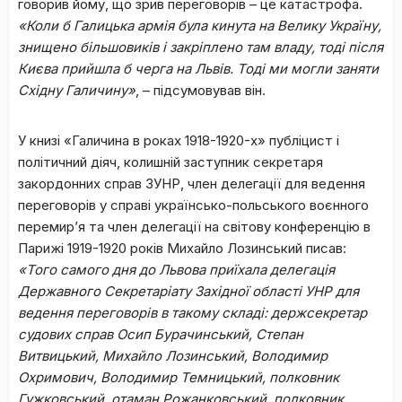
говорив йому, що зрив переговорів – це катастрофа.
«Коли б Галицька армія була кинута на Велику Україну,
знищено більшовиків і закріплено там владу, тоді після
Києва прийшла б черга на Львів. Тоді ми могли заняти
Східну Галичину»
, – підсумовував він.
У книзі «Галичина в роках 1918-1920-х» публіцист і
політичний діяч, колишній заступник секретаря
закордонних справ ЗУНР, член делегації для ведення
переговорів у справі українсько-польського воєнного
перемир’я та член делегації на світову конференцію в
Парижі 1919-1920 років Михайло Лозинський писав:
«Того самого дня до Львова приїхала делегація
Державного Секретаріату Західної області УНР для
ведення переговорів в такому складі: держсекретар
судових справ Осип Бурачинський, Степан
Витвицький, Михайло Лозинський, Володимир
Охримович, Володимир Темницький, полковник
Гужковський, отаман Рожанковський, полковник