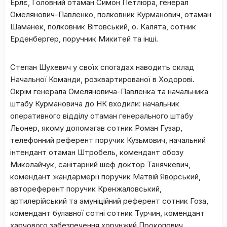
Ерлє, Головний отаман Симон Петлюра, генерал
Омелянович-Павленко, полковник Курманович, отаман
Шаманек, полковник Вітовський, о. Калята, сотник
Ерденбергер, поручник Микитей та інші.
Степан Шухевич у своїх спогадах наводить склад
Начальної Команди, розквартированої в Ходорові.
Окрім генерала Омеляновича-Павленка та начальника
штабу Курмановича до НК входили: начальник
оперативного відділу отаман генерального штабу
Льонер, якому допомагав сотник Роман Гузар,
телефонний референт поручик Кузьмович, начальний
інтендант отаман Штробель, комендант обозу
Миколайчук, санітарний шеф доктор Танячкевич,
комендант жандармерії поручик Матвій Яворський,
автореферент поручик Кренжаловський,
артилерійський та амуніційний референт сотник Гоза,
комендант булавної сотні сотник Турчин, комендант
харчового забезпечення хорунжий Прокопович,