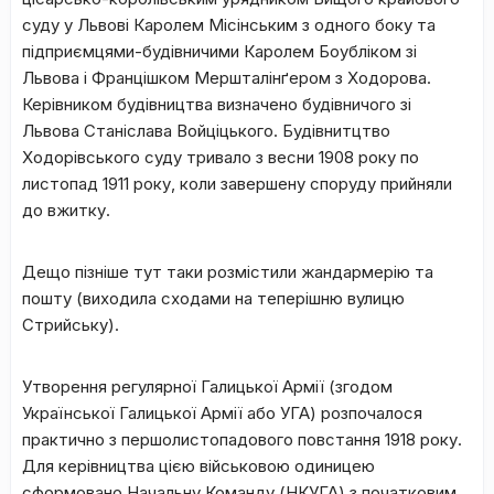
суду у Львові Каролем Місінським з одного боку та
підприємцями-будівничими Каролем Боубліком зі
Львова і Францішком Мершталінґером з Ходорова.
Керівником будівництва визначено будівничого зі
Львова Станіслава Войціцького. Будівнитцтво
Ходорівського суду тривало з весни 1908 року по
листопад 1911 року, коли завершену споруду прийняли
до вжитку.
Дещо пізніше тут таки розмістили жандармерію та
пошту (виходила сходами на теперішню вулицю
Стрийську).
Утворення регулярної Галицької Армії (згодом
Української Галицької Армії або УГА) розпочалося
практично з першолистопадового повстання 1918 року.
Для керівництва цією військовою одиницею
сформовано Начальну Команду (НКУГА) з початковим