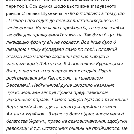
території. Ось думка щодо цього вже згадуваного
раніше Степана Шухевича:
«Лихо полягало в тому, що
Петлюра приходив до певних політичних рішень із
запізненням. Коли ж він і приймав їх, то не міг знайти
засобів для проведення їх у життя. Так було й тут. На
ліквідацію фронту він не годився. Все інше було б
півмірою і тому відпадало само по собі. Головний
отаман мав нелегке завдання під час наради з
членами комісії Антанти. Я й полковник Курманович
були, властиво, в ролі присяжних свідків. Партія
розігрувалася між Петлюрою та генералом
Бертелемі. Небіжчикові дуже шкодило незнання
чужих мов, але він був гідним представником
української справи. Темою наради була все та ж «лінія
Бертелемі» й вигоди та невигоди прийняття умов
Антанти Україною. З нашого боку підносилися великі
багатства України, право на самовизначення, здобутки
революції й т.д. Остаточних рішень не приймалося. Це