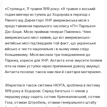
«Стрілець», 11 травня 1919 року: «9 травня о восьмій
годині ввечері вступила до Ходорова в переїзді з
Рівного від Директорії УНР американська місія з
представником паризького часопису «Пті Парізьєн»
Дю-Боше. Місію приймав генерал Павленко. Член
американської місії заявив, що всі американсько-
англійські місії підтвердили той факт, що українське
військо є чисто національне і в ньому нема сліду
большевизму. Місія вислала три повідомлення до
Парижа, корисні для УНР. Антанта хоче змусити поляків
піти на певні уступки через припинення довозу амуніції.
Антанта посилає також нам ліки й санітарні матеріали».
Збереглася також світлина НКУГА, зроблена в лютому
1919 року в Ходорові. Серед багатьох її членів у
першому ряду сидять сотник Кренжаловський, сотник
Гоза, отаман Штробель, отаман генерального штабу