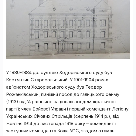
У 1880-1884 рр. суддею Ходорівського суду був
Костянтин Старосольський. У 1901-1904 роках
ад’юнктом Ходорівського суду був Теодор
Рожанківський, пізніший посол до галицького сейму
(1913) від Української національної демократичної
партії; член Бойової Управи і перший комендант Легіону
Українських Січових Стрільців (серпень 1914 р.), від
жовтня 1914 до листопада 1918 року – комендант і
заступник коменданта Коша УСС, згодом отаман