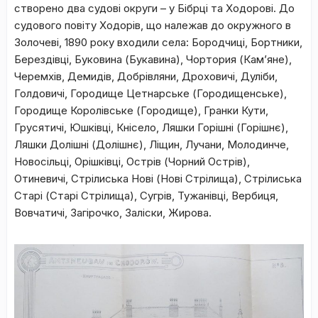
створено два судові округи – у Бібрці та Ходорові. До
судового повіту Ходорів, що належав до окружного в
Золочеві, 1890 року входили села: Бородчиці, Бортники,
Берездівці, Буковина (Букавина), Чортория (Кам’яне),
Черемхів, Демидів, Добрівляни, Дроховичі, Дуліби,
Голдовичі, Городище Цетнарське (Городищенське),
Городище Королівське (Городище), Гранки Кути,
Грусятичі, Юшківці, Кнісело, Ляшки Горішні (Горішнє),
Ляшки Долішні (Долішнє), Ліщин, Лучани, Молодинче,
Новосільці, Орішківці, Острів (Чорний Острів),
Отиневичі, Стрілиська Нові (Нові Стрілища), Стрілиська
Старі (Старі Стрілища), Сугрів, Тужанівці, Вербиця,
Вовчатичі, Загірочко, Заліски, Жирова.