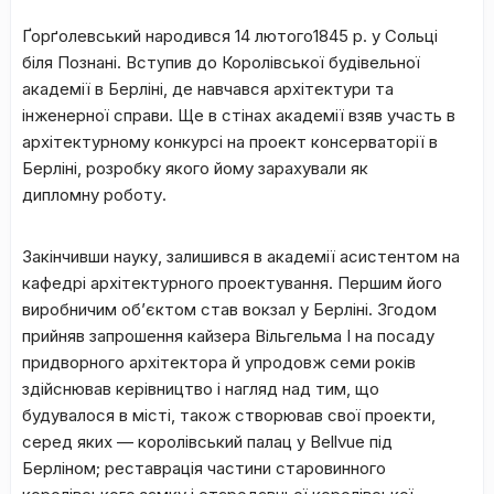
Ґорґолевський народився 14 лютого1845 р. у Сольці
біля Познані. Вступив до Королівської будівельної
академії в Берліні, де навчався архітектури та
інженерної справи. Ще в стінах академії взяв участь в
архітектурному конкурсі на проект консерваторії в
Берліні, розробку якого йому зарахували як
дипломну роботу.
Закінчивши науку, залишився в академії асистентом на
кафедрі архітектурного проектування. Першим його
виробничим об’єктом став вокзал у Берліні. Згодом
прийняв запрошення кайзера Вільгельма І на посаду
придворного архітектора й упродовж семи років
здійснював керівництво і нагляд над тим, що
будувалося в місті, також створював свої проекти,
серед яких — королівський палац у Веllvue під
Берліном; реставрація частини старовинного