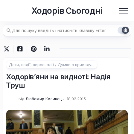
Перейти
Ходорів Сьогодні
до
вмісту
Дати, події, персоналії / Думки з приводу…
Ходорів’яни на видноті: Надія
Труш
від
Любомир Калинець
18.02.2015