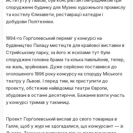
інституту у Львові, був консультантом-радником при
спорудженні будинку для Музею художнього промислу
та костелу Єлизавети, реставрації катедри і
добудови Політехніки.
1894-го Ґорґолевський переміг у конкурсі на
будівництво Палацу мистецтв для крайової виставки в
Стрийському парку, за його ж ескізами тут були
споруджені головна брама та кілька павільйонів, тепер,
на жаль, зруйновані. Дуже серйозно поставився до
оголошеного 1896 року конкурсу на споруду Міського
театру у Львові. І перед тим, як приступити до
проекту, обстежив найвідоміші театри Європи,
збудовані в останні десятиріччя. Бажання взяти участь
у конкурсі тримав у таємниці.
Проект Ґорґолевський вислав до свого товариша в
Галле, щоб у журі не здогадалися, що конкурсант — зі