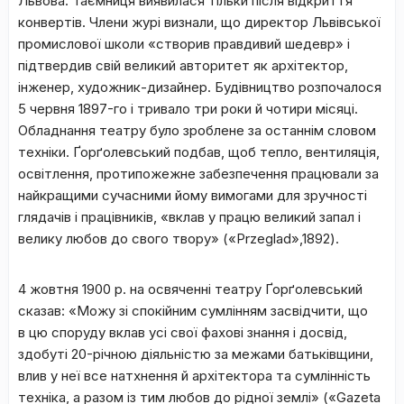
Львова. Таємниця виявилася тільки після відкриття
конвертів. Члени журі визнали, що директор Львівської
промислової школи «створив правдивий шедевр» і
підтвердив свій великий авторитет як архітектор,
інженер, художник-дизайнер. Будівництво розпочалося
5 червня 1897-го і тривало три роки й чотири місяці.
Обладнання театру було зроблене за останнім словом
техніки. Ґорґолевський подбав, щоб тепло, вентиляція,
освітлення, протипожежне забезпечення працювали за
найкращими сучасними йому вимогами для зручності
глядачів і працівників, «вклав у працю великий запал і
велику любов до свого твору» («Przeglad»,1892).
4 жовтня 1900 р. на освяченні театру Ґорґолевський
сказав: «Можу зі спокійним сумлінням засвідчити, що
в цю споруду вклав усі свої фахові знання і досвід,
здобуті 20-річною діяльністю за межами батьківщини,
влив у неї все натхнення й архітектора та сумлінність
техніка, а разом із тим любов до рідної землі» («Gazeta