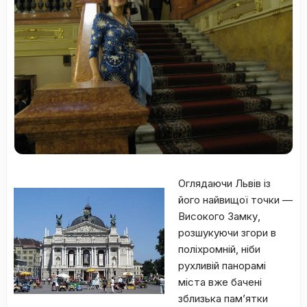
Оглядаючи Львів із
його найвищої точки —
Високого Замку,
розшукуючи згори в
поліхромній, ніби
рухливій панорамі
міста вже бачені
зблизька пам’ятки