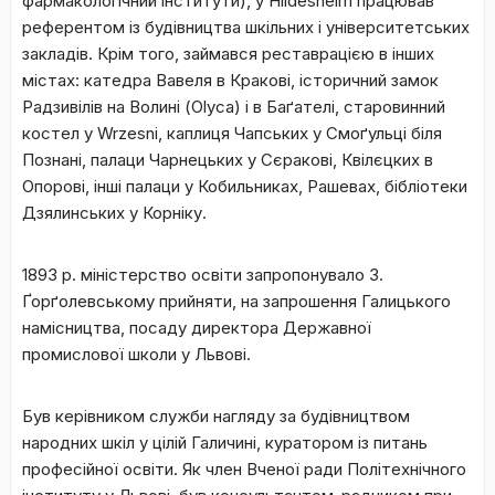
фармакологічний інститути), у Ніldesheim працював
референтом із будівництва шкільних і університетських
закладів. Крім того, займався реставрацією в інших
містах: катедра Вавеля в Кракові, історичний замок
Радзивiлів на Волині (Оlуса) і в Баґателі, старовинний
костел у Wrzesni, каплиця Чапських у Смоґульці біля
Познані, палаци Чарнецьких у Сєракові, Квілєцких в
Опорові, інші палаци у Кобильниках, Рашевах, бібліотеки
Дзялинських у Корніку.
1893 р. міністерство освіти запропонувало З.
Ґорґолевському прийняти, на запрошення Галицького
намісництва, посаду директора Державної
промислової школи у Львові.
Був керівником служби нагляду за будівництвом
народних шкіл у цілій Галичині, куратором із питань
професійної освіти. Як член Вченої ради Політехнічного