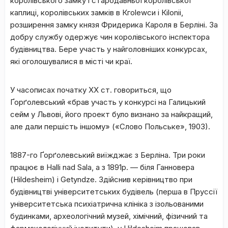
королівського замку і стародавньої королівської
каплиці, королівських замків в Кгоlewси і Кіlоnіі,
розширення замку князя Фридерика Кароля в Берліні. За
добру службу одержує чин королівського інспектора
будівництва. Бере участь у найголовніших конкурсах,
які оголошувалися в місті чи краї.
У часописах початку ХХ ст. говориться, що
Ґорґолевський «брав участь у конкурсі на Галицький
сейм у Львові, його проект було визнано за найкращий,
але дали першість іншому» («Слово Польське», 1903).
1887-го Ґорґолевський виїжджає з Берліна. Три роки
працює в Наllі nad Sala, а з 1891р. — біля Ганновера
(Ніldesheim) і Getyndze. Здійснив керівництво при
будівництві університетських будівель (перша в Пруссії
університетська психіатрична клініка з ізольованими
будинками, археологічний музей, хімічний, фізичний та