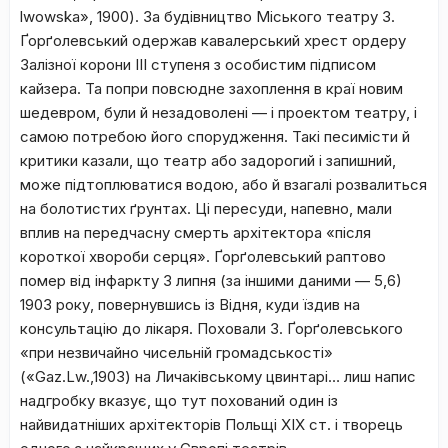
lwowska», 1900). За будівництво Міського театру З.
Ґорґолевський одержав кавалерський хрест ордеру
Залізної корони III ступеня з особистим підписом
кайзера. Та попри повсюдне захоплення в краї новим
шедевром, були й незадоволені — і проектом театру, і
самою потребою його спорудження. Такі песимісти й
критики казали, що театр або задорогий і запишний,
може підтоплюватися водою, або й взагалі розвалиться
на болотистих ґрунтах. Ці пересуди, напевно, мали
вплив на передчасну смерть архітектора «після
короткої хвороби серця». Ґорґолевський раптово
помер від інфаркту 3 липня (за іншими даними — 5,6)
1903 року, повернувшись із Відня, куди їздив на
консультацію до лікаря. Поховали З. Ґорґолевського
«при незвичайно чисельній громадськості»
(«Gaz.Lw.,1903) на Личаківському цвинтарі… лиш напис
надгробку вказує, що тут похований один із
найвидатніших архітекторів Польщі XIX ст. і творець