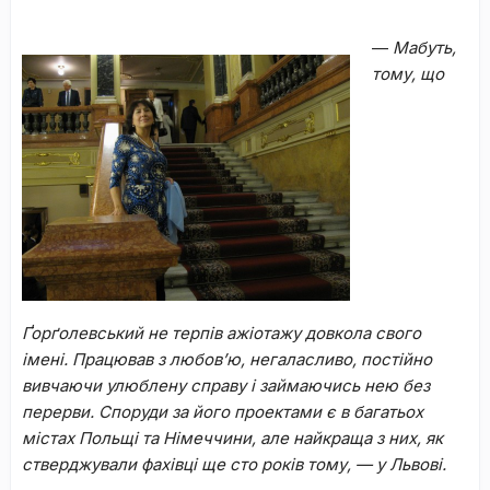
—
Мабуть,
тому, що
Ґорґолевський не терпів ажіотажу довкола свого
імені. Працював з любов’ю, негаласливо, постійно
вивчаючи улюблену справу і займаючись нею без
перерви. Споруди за його проектами є в багатьох
містах Польщі та Німеччини, але найкраща з них, як
стверджували фахівці ще сто років тому, — у
Львові.