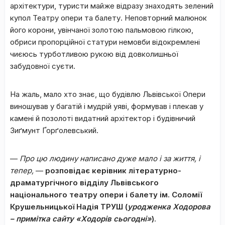
архітектури, туристи майже відразу знаходять зелений
купол Театру опери та балету. Неповторний малюнок
його корони, увінчаної золотою пальмовою гілкою,
обриси пропорційної статури немовби відокремлені
чиєюсь турботливою рукою від довколишньої
забудовної суєти.
На жаль, мало хто знає, що будівлю Львівської Опери
виношував у багатій і мудрій уяві, формував і плекав у
камені й позолоті видатний архітектор і будівничий
Зиґмунт Ґорґолевський.
—
Про цю людину написано дуже мало і за життя, і
тепер,
—
розповідає керівник літературно-
драматургічного відділу Львівського
національного театру опери і балету ім. Соломії
Крушельницької Надія ТРУШ (
уродженка Ходорова
– примітка сайту «Ходорів сьогодні»
)
.