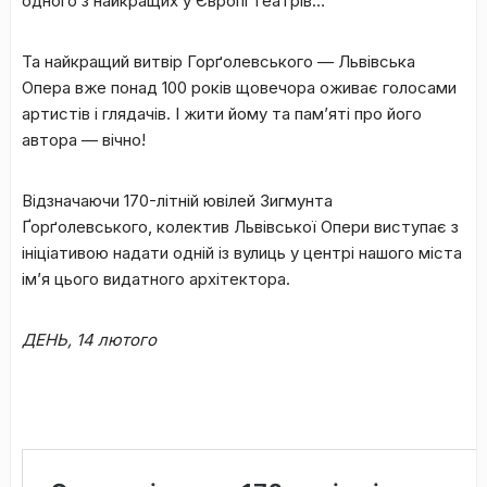
одного з найкращих у Європі театрів…
Та найкращий витвір Горґолевського — Львівська
Опера вже понад 100 років щовечора оживає голосами
артистів і глядачів. І жити йому та пам’яті про його
автора — вічно!
Відзначаючи 170-літній ювілей Зигмунта
Ґорґолевського, колектив Львівської Опери виступає з
ініціативою надати одній із вулиць у центрі нашого міста
ім’я цього видатного архітектора.
Д
ЕНЬ, 14 лютого