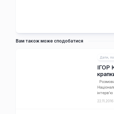
Вам також може сподобатися
Дати, по
ІГОР 
крапк
Розмова 
Націонал
інтерв’ю 
22.11.2016