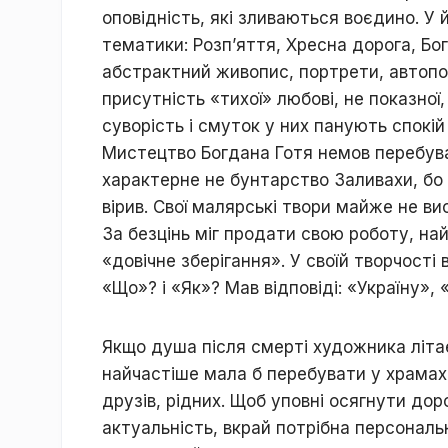
оповідність, які зливаються воєдино. У
тематики: Розп’яття, Хресна дорога, Бог
абстрактний живопис, портрети, автоп
присутність «тихої» любові, не показної
суворість і смуток у них панують спокій 
Мистецтво Богдана Готя немов перебуває
характерне не бунтарство Заливахи, бо 
вірив. Свої малярські твори майже не ви
За безцінь міг продати свою роботу, най
«довічне зберігання». У своїй творчості
«Що»? і «Як»? Мав відповіді: «Україну»,
Якщо душа після смерті художника літає
найчастіше мала б перебувати у храмах
друзів, рідних. Щоб уповні осягнути дор
актуальність, вкрай потрібна персонал