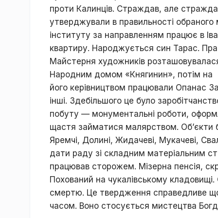
проти Калинців. Страждав, але стражда
утверджували в правильності обраного 
інституту за направленням працює в Ів
квартиру. Народжується син Тарас. Пр
Майстерня художників розташовувалася 
Народним домом «Княгинин», потім на н
його керівництвом працювали Опанас За
інші. Здебільшого це було заробітчанств
побуту — монументальні роботи, оформл
щастя займатися малярством. Об’єкти бу
Яремчі, Долині, Жидачеві, Мукачеві, Сва
дати раду зі складним матеріальним ст
працював сторожем. Мізерна пенсія, скр
Похований на чукалівському кладовищі.
смертю. Це твердження справедливе щод
часом. Воно стосується мистецтва Богд