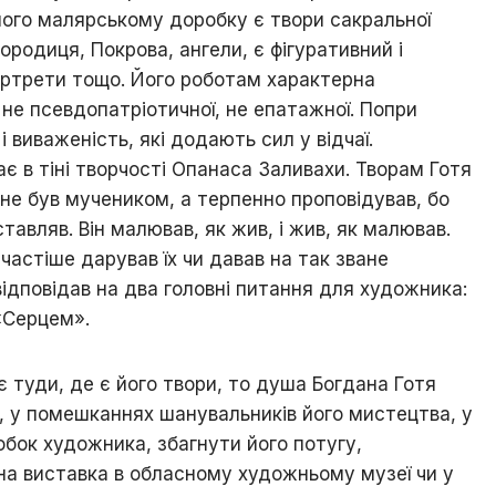
 його малярському доробку є твори сакральної
ородиця, Покрова, ангели, є фігуративний і
ортрети тощо. Його роботам характерна
, не псевдопатріотичної, не епатажної. Попри
і виваженість, які додають сил у відчаї.
 в тіні творчості Опанаса Заливахи. Творам Готя
не був мучеником, а терпенно проповідував, бо
ставляв. Він малював, як жив, і жив, як малював.
частіше дарував їх чи давав на так зване
 відповідав на два головні питання для художника:
 «Серцем».
 туди, де є його твори, то душа Богдана Готя
, у помешканнях шанувальників його мистецтва, у
обок художника, збагнути його потугу,
ьна виставка в обласному художньому музеї чи у