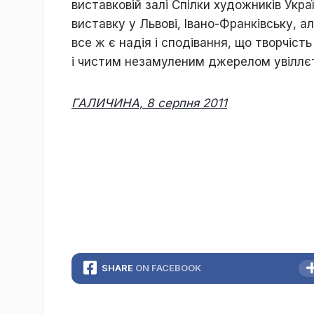
виставковій залі Спілки художників Укра
виставку у Львові, Івано-Франківську, а
все ж є надія і сподівання, що творчіс
і чистим незамуленим джерелом увіллєт
ГАЛИЧИНА, 8 серпня 2011
SHARE
ON FACEBOOK