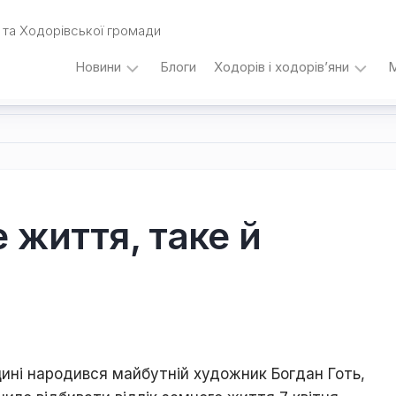
та Ходорівської громади
Новини
Блоги
Ходорів і ходорів’яни
М
Вибори
…
під
кутом
зору
Любомира
Калинця
 життя, таке й
Дати,
події,
персоналії
/
Думки
з
приводу…
щині народився майбутній художник Богдан Готь,
Уродженці