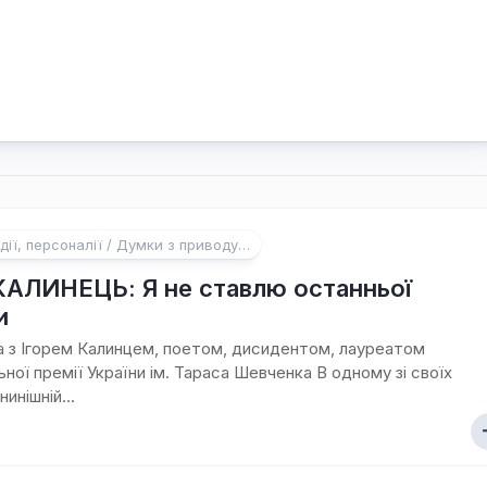
дії, персоналії / Думки з приводу…
КАЛИНЕЦЬ: Я не ставлю останньої
и
з Ігорем Калинцем, поетом, дисидентом, лауреатом
ьної премії України ім. Тараса Шевченка В одному зі своїх
нинішній...