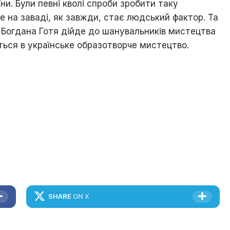
їни. Були певні кволі спроби зробити таку
ле на заваді, як завжди, стає людський фактор. Та
ть Богдана Готя дійде до шанувальників мистецтва
ься в українське образотворче мистецтво.
SHARE
ON X