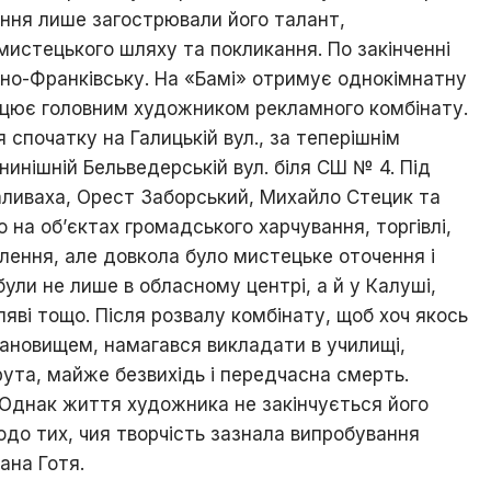
ння лише загострювали його талант,
і
знай
мистецького шляху та покликання. По закінченні
свій
ано-Франківську. На «Бамі» отримує однокімнатну
рідний
ацює головним художником рекламного комбінату.
край
спочатку на Галицькій вул., за теперішнім
Ходорів’яни
инішній Бельведерській вул. біля СШ № 4. Під
в
ливаха, Орест Заборський, Михайло Стецик та
світах
о на об’єктах громадського харчування, торгівлі,
ення, але довкола було мистецьке оточення і
ли не лише в обласному центрі, а й у Калуші,
ляві тощо. Після розвалу комбінату, щоб хоч якось
ановищем, намагався викладати в училищі,
ута, майже безвихідь і передчасна смерть.
 Однак життя художника не закінчується його
о тих, чия творчість зазнала випробування
ана Готя.