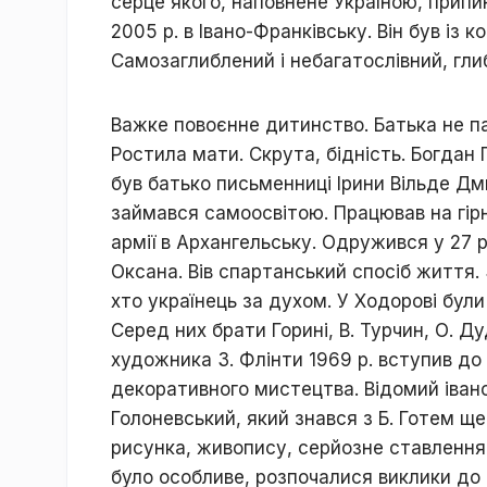
серце якого, наповнене Україною, припи
2005 р. в Івано-Франківську. Він був із 
Самозаглиблений і небагатослівний, гли
Важке повоєнне дитинство. Батька не пам
Ростила мати. Скрута, бідність. Богдан 
був батько письменниці Ірини Вільде Дм
займався самоосвітою. Працював на гірн
армії в Архангельську. Одружився у 27 р
Оксана. Вів спартанський спосіб життя.
хто українець за духом. У Ходорові були
Серед них брати Горині, В. Турчин, О. Д
художника З. Флінти 1969 р. вступив до
декоративного мистецтва. Відомий іван
Голоневський, який знався з Б. Готем ще
рисунка, живопису, серйозне ставленн
було особливе, розпочалися виклики до 