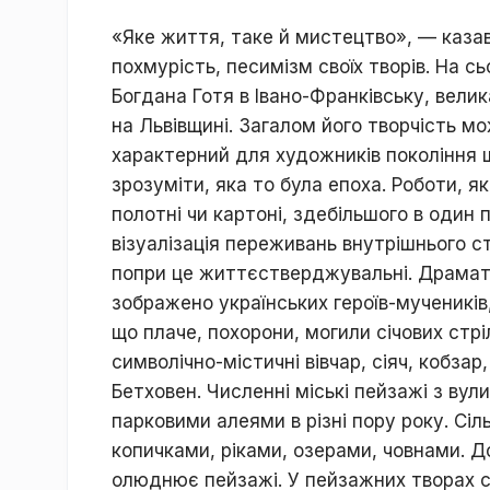
«Яке життя, таке й мистецтво», — каза
похмурість, песимізм своїх творів. На с
Богдана Готя в Івано-Франківську, вели
на Львівщині. Загалом його творчість м
характерний для художників покоління
зрозуміти, яка то була епоха. Роботи, як
полотні чи картоні, здебільшого в один 
візуалізація переживань внутрішнього ста
попри це життєстверджувальні. Драмати
зображено українських героїв-мучеників,
що плаче, похорони, могили січових стр
символічно-містичні вівчар, сіяч, кобзар
Бетховен. Численні міські пейзажі з ву
парковими алеями в різні пору року. Сі
копичками, ріками, озерами, човнами. До
олюднює пейзажі. У пейзажних творах с