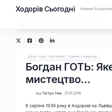
Перейти
Ходорів Сьогодні
до
Новини Ходорова 
вмісту
Дати, події, персоналії / Думки з приводу…
Богдан ГОТЬ: Яке
мистецтво…
від
Петро Нек
21.01.2016
6 серпня 1939 року в Ходорові на Львів