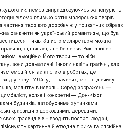
в художник, немов виправдовуючись за понурість,
ьогодні відомо близько сотні малярських творів
ка частина творчого доробку є у приватних збірках
ожна означити як український романтизм, що був
 шестидесятників. За його малярством можна
 правило, підписані, але без назв. Виконані на
прийом, емоційно. Його твори — то ніби
ну, вони драматичні, інколи навіть трагічні, але
зм емоцій сягає апогею в роботах, де
 вхід у зону ГУЛАГу, страчених, матір, дівчину,
ільців, молитву в неволі… Серед зображень —
, цимбаліст, волхв і конкретні — Дон-Кіхот,
ликами будинків, автобусними зупинками,
льські краєвиди з церковцями, деревами,
 своїх краєвидів він вводить постаті людей,
півіснують картинна й етюдна лірика та спокійна