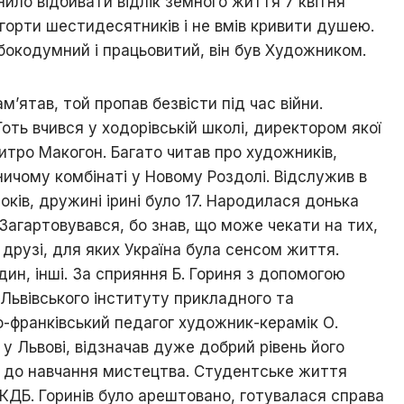
нило відбивати відлік земного життя 7 квітня
Ходорова
когорти шестидесятників і не вмів кривити душею.
/
Їхня
бокодумний і працьовитий, він був Художником.
доля
пов’язана
з
’ятав, той пропав безвісти під час війни.
містом
Готь вчився у ходорівській школі, директором якої
итро Макогон. Багато читав про художників,
Хто
є
ичому комбінаті у Новому Роздолі. Відслужив в
хто
оків, дружині ірині було 17. Народилася донька
/
 Загартовувався, бо знав, що може чекати на тих,
Ходорівський
слід
 друзі, для яких Україна була сенсом життя.
удин, інші. За сприяння Б. Гориня з допомогою
Доля
заробітчанська
 Львівського інституту прикладного та
/
о-франківський педагог художник-керамік О.
Зустрічі
 у Львові, відзначав дуже добрий рівень його
даровані
долею
я до навчання мистецтва. Студентське життя
КДБ. Горинів було арештовано, готувалася справа
Люби