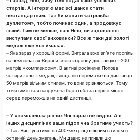
– Гаразд, Яно, зичу тобі подальших успішних
стартів. А інтерв’ю має всі шанси стати
нестандартним. Так би мовити «стрільба
дуплетом», тобто починає один, а продовжує
інший. Тим не менше, пані Ніно, ви задоволені
виступами своєї вихованки? Все ж таки дві золоті
медалі вже «спіймала».
– Яна зараз у хорошій формі. Виграла вже вп’яте поспіль
на чемпіонатах Європи свою коронну дистанцію – 200
метрів «комплексом». В активі росіянина Попова
чотири золоті медалі, і якщо він переможе на дистанції
50 метрів вільним стилем, то вони зрівняються. Тому
точитиметься напружена боротьба за перше місце
серед переможців на одній дистанції.
– У «комплексі» рівних Яні наразі не видно. А в
інших дисциплінах ваша підопічна братиме участь?
– Так. Виступатиме на 400-метрівці вільним стилем в
останній день змагань. Ми давно не пливли цю