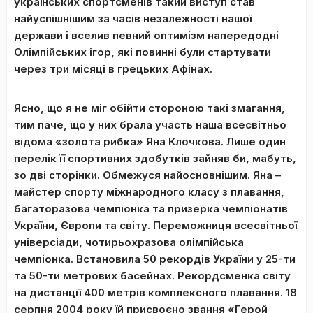
українських спортсменів такий виступ став
найуспішнішим за часів незалежності нашої
держави і вселив певний оптимізм напередодні
Олімпійських ігор, які повинні були стартувати
через три місяці в грецьких Афінах.
Ясно, що я не міг обійти стороною такі змагання,
тим паче, що у них брала участь наша всесвітньо
відома «золота рибка» Яна Клочкова. Лише один
перелік її спортивних здобутків зайняв би, мабуть,
зо дві сторінки. Обмежуся найосновнішим. Яна –
майстер спорту міжнародного класу з плавання,
багаторазова чемпіонка та призерка чемпіонатів
України, Європи та світу. Переможниця всесвітньої
універсіади, чотирьохразова олімпійська
чемпіонка. Встановила 50 рекордів України у 25-ти
та 50-ти метрових басейнах. Рекордсменка світу
на дистанції 400 метрів комплексного плавання. 18
серпня 2004 року їй присвоєно звання «Герой