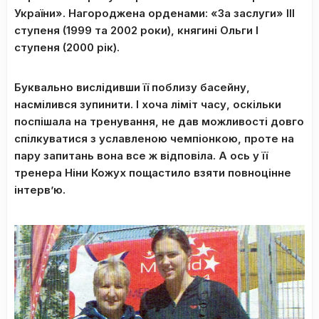
України». Нагороджена орденами: «За заслуги» III
ступеня (1999 та 2002 роки), княгині Ольги I
ступеня (2000 рік).
Буквально вислідивши її поблизу басейну,
насмілився зупинити. І хоча ліміт часу, оскільки
поспішала на тренування, не дав можливості довго
спілкуватися з уславленою чемпіонкою, проте на
пару запитань вона все ж відповіла. А ось у її
тренера Ніни Кожух пощастило взяти повноцінне
інтерв’ю.