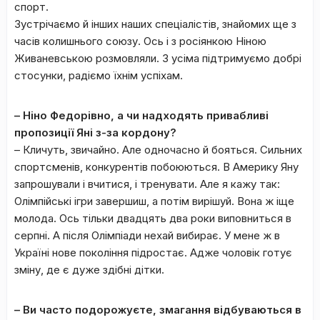
спорт.
Зустрічаємо й інших наших спеціалістів, знайомих ще з
часів колишнього союзу. Ось і з росіянкою Ніною
Живаневською розмовляли. З усіма підтримуємо добрі
стосунки, радіємо їхнім успіхам.
– Ніно Федорівно, а чи надходять привабливі
пропозиції Яні з-за кордону?
– Кличуть, звичайно. Але одночасно й бояться. Сильних
спортсменів, конкурентів побоюються. В Америку Яну
запрошували і вчитися, і тренувати. Але я кажу так:
Олімпійські ігри завершиш, а потім вирішуй. Вона ж іще
молода. Ось тільки двадцять два роки виповниться в
серпні. А після Олімпіади нехай вибирає. У мене ж в
Україні нове покоління підростає. Адже чоловік готує
зміну, де є дуже здібні дітки.
– Ви часто подорожуєте, змагання відбуваються в