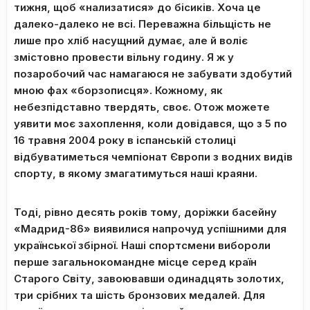
тижня, щоб «нализатися» до бісиків. Хоча це
далеко-далеко не всі. Переважна більщість не
лише про хліб насущний думає, але й воліє
змістовно провести вільну годину. Я ж у
позаробочий час намагаюся не забувати здобутий
мною фах «борзописця». Кожному, як
небезпідставно твердять, своє. Отож можете
уявити моє захоплення, коли довідався, що з 5 по
16 травня 2004 року в іспанській столиці
відбуватиметься чемпіонат Європи з водних видів
спорту, в якому змагатимуться наші краяни.
Тоді, рівно десять років тому, доріжки басейну
«Мадрид-86» виявилися напрочуд успішними для
української збірної. Наші спортсмени вибороли
перше загальнокомандне місце серед країн
Старого Світу, завоювавши одинадцять золотих,
три срібних та шість бронзових медалей. Для