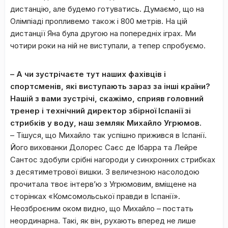
дистанцію, але будемо готуватись. Думаємо, що на
Олімпіаді пропливемо також і 800 метрів. На цій
дистанції Яна була другою на попередніх іграх. Ми
чотири роки на ній не виступали, а тепер спробуємо.
– А чи зустрічаєте тут наших фахівців і
спортсменів, які виступають зараз за інші країни?
Нашій з вами зустрічі, скажімо, сприяв головний
тренер і технічний директор збірної Іспанії зі
стрибків у воду, наш земляк Михайло Угрюмов.
– Тішуся, що Михайло так успішно прижився в Іспанії.
Його вихованки Долорес Саєс де Ібарра та Лейре
Сантос здобули срібні нагороди у синхронних стрибках
з десятиметрової вишки. З величезною насолодою
прочитала твоє інтерв’ю з Угрюмовим, вміщене на
сторінках «Комсомольської правди в Іспанії».
Неозброєним оком видно, що Михайло – постать
неординарна. Такі, як він, рухають вперед не лише