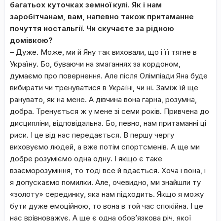
багатьох куточках земної кулі. Як і нам
заробітчанам, вам, напевно також притаманне
почуття ностальгії. Чи скучаєте за рідною
домівкою?
– Дуже. Може, ми й Яну так виховали, що і її тягне в
Україну. Бо, буваючи на змаганнях за кордоном,
думаємо про повернення. Але після Олімпіади Яна буде
вибирати чи тренуватися в Україні, чи ні. Заміж їй ще
ранувато, як на мене. А дівчина вона гарна, розумна,
добра. Тренується ж у мене зі семи років. Привчена до
дисципліни, відповідальна. Бо, певно, нам притаманні ці
риси. І це від нас передається. В першу чергу
виховуємо людей, а вже потім спортсменів. А ще ми
добре розуміємо одна одну. І якщо є таке
взаєморозуміння, то тоді все й вдається. Хоча і вона, і
я допускаємо помилки. Але, очевидно, ми знайшли ту
«золоту» серединку, яка нам підходить. Якщо я можу
бути дуже емоційною, то вона в той час спокійна. І це
нас врівноважує. А ще є одна обов’язкова річ, якої