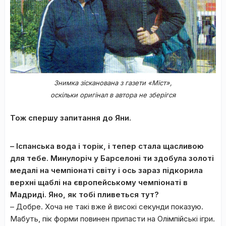
Знимка зісканована з газети «Міст»,
оскільки оригінал в автора не зберігся
Тож спершу запитання до Яни.
– Іспанська вода і торік, і тепер стала щасливою
для тебе. Минулоріч у Барселоні ти здобула золоті
медалі на чемпіонаті світу і ось зараз підкорила
верхні щаблі на європейському чемпіонаті в
Мадриді. Яно, як тобі пливеться тут?
– Добре. Хоча не такі вже й високі секунди показую.
Мабуть, пік форми повинен припасти на Олімпійські ігри.