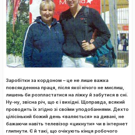
Заробітки за кордоном – це не лише важка
повсякденнна праця, після якої нічого не мислиш,
лишень би розпластатися на ліжку й забутися в сні.
Ну-ну, звісна річ, що є і вихідні. Щоправда, всякий
проводить їх згідно зі своїми уподобаннями. Дехто
цілісінький божий день «валяється» на дивані, не
бажаючи навіть телевізор «цикнути» чи в інтернет
глипнути. Є й такі, що очікують кінця робочого