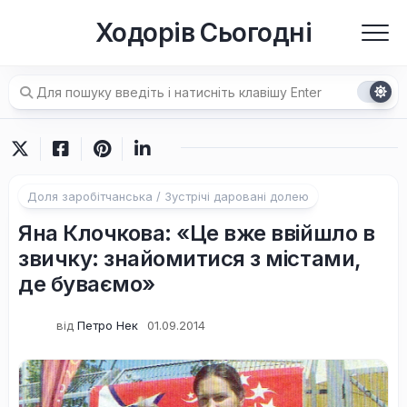
Перейти
Ходорів Сьогодні
до
вмісту
Доля заробітчанська / Зустрічі даровані долею
Яна Клочкова: «Це вже ввійшло в
звичку: знайомитися з містами,
де буваємо»
від
Петро Нек
01.09.2014