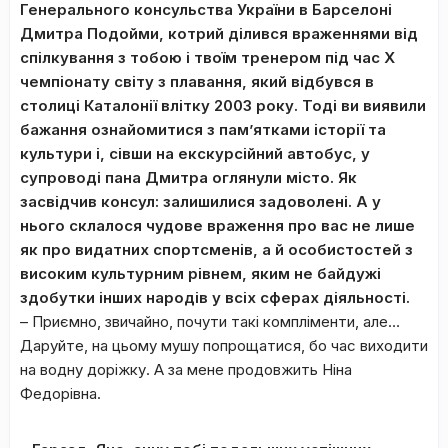
Генерального консульства України в Барселоні
Дмитра Подойми, котрий ділився враженнями від
спілкування з тобою і твоїм тренером під час Х
чемпіонату світу з плавання, який відбувся в
столиці Каталонії влітку 2003 року. Тоді ви виявили
бажання ознайомитися з пам’ятками історії та
культури і, сівши на екскурсійний автобус, у
супроводі пана Дмитра оглянули місто. Як
засвідчив консул: залишилися задоволені. А у
нього склалося чудове враження про вас не лише
як про видатних спортсменів, а й особистостей з
високим культурним рівнем, яким не байдужі
здобутки інших народів у всіх сферах діяльності.
– Приємно, звичайно, почути такі компліменти, але…
Даруйте, на цьому мушу попрощатися, бо час виходити
на водну доріжку. А за мене продовжить Ніна
Федорівна.