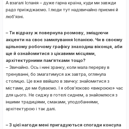
А взагалі Іспанія – дуже гарна країна, куди ми завжди
радо приїжджаємо. І люди тут надзвичайно приємні й
люб’язні.
– Ти відразу ж повернула розмову, зміщуючи
акценти на своє замилування Іспанією. Чи в своєму
щільному робочому графіку знаходиш віконця, аби
ще й ознайомитися з цікавими місцями,
архітектурними пам’ятками тощо?
– Звичайно. Ось і нині зранку, коли мала перерву в
тренуванні, бо змагатимуся аж завтра, оглянула
столицю. Це вже ввійшло в звичку: знайомитися з
містами, де ми буваємо. І я обов’язково «викроюю» час
для цього. Не сиджу в готелі сиднем, а знайомлюся з
іншими традиціями, смаками, уподобаннями,
архітектурою і так далі.
– З цієї нагоди мені пригадуються спогади консула