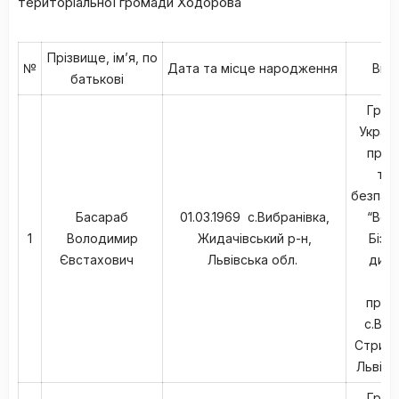
територіальної громади Ходорова
Прізвище, ім’я, по
№
Дата та місце народження
Від
батькові
Гром
Україн
проф
тех
безпарт
Басараб
01.03.1969 с.Вибранівка,
“Вест
1
Володимир
Жидачівський р-н,
Бізне
Євстахович
Львівська обл.
дире
м
прож
с.Виб
Стрийс
Львівс
Гром