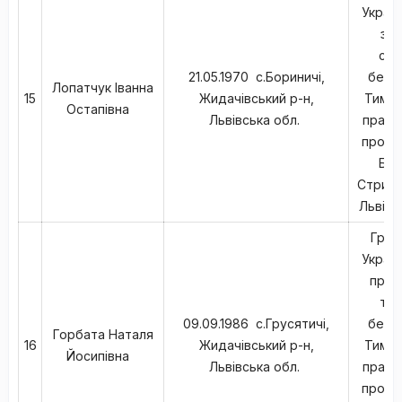
Україн
заг
сер
21.05.1970 с.Бориничі,
безпа
Лопатчук Іванна
15
Жидачівський р-н,
Тимча
Остапівна
Львівська обл.
працю
прожив
Бор
Стрийс
Львівс
Гром
Україн
проф
тех
09.09.1986 с.Грусятичі,
безпа
Горбата Наталя
16
Жидачівський р-н,
Тимча
Йосипівна
Львівська обл.
працю
прожив