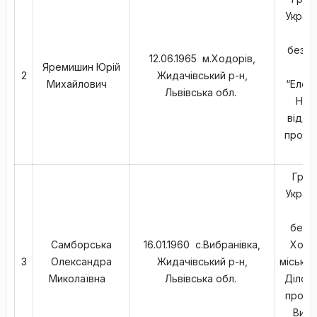
Україн
в
безпа
12.06.1965 м.Ходорів,
Яремишин Юрій
П
2
Жидачівський р-н,
Михайлович
“Елек
Львівська обл.
Нач
відділ
прожив
Ль
Гром
Україн
в
безпа
Самборська
16.01.1960 с.Вибранівка,
Ходо
3
Олександра
Жидачівський р-н,
міська 
Миколаївна
Львівська обл.
Ділово
прожив
Вибр