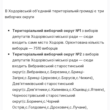
В Ходорівській об’єднаній територіальній громаді є три
виборчих округи
Територіальний виборчий округ №1
з виборів
депутатів Ходорівської міської ради — сюди
входить саме місто Ходорів. Орієнтована кількість
виборців — 7510 виборців
Територіальний виборчий округ №2
з виборів
депутатів Ходорівської міської ради — сюди
входить Вибранівський старостинський
округ(с.Вибранівка,с.Березина,с.Бринці-
Загірні,с.Бринці-Церковні,с.Борусів,с.Чижичі),
Дев’ятниківський старостинський
округ(с.Дев’ятники,с.Калинівка,с.Юшківці,с.Ятвяги),
Чорноострівський старостинський
округ(с.Бориничі,с.Чорний
Острів,с.Голдовичі,с.Дроховичі,с.Лучани),