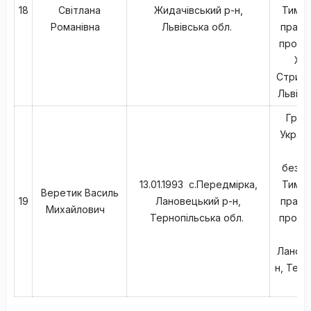
18
Світлана
Жидачівський р-н,
Тимча
Романівна
Львівська обл.
працю
прожив
Ход
Стрийс
Львівс
Гром
Україн
в
безпа
13.01.1993 с.Передмірка,
Тимча
Веретик Василь
19
Лановецький р-н,
працю
Михайлович
Тернопільська обл.
прожив
Лан
Ланове
н, Терн
о