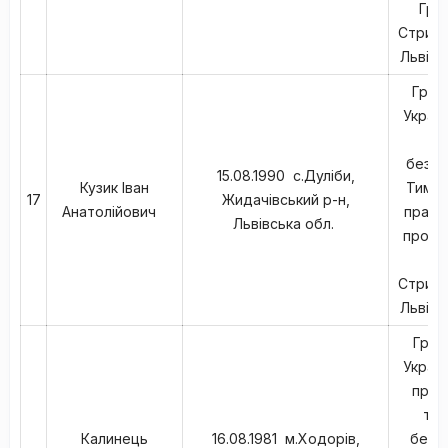
Грус
Стрийс
Львівс
Гром
Україн
в
безпа
15.08.1990 с.Дуліби,
Кузик Іван
Тимча
17
Жидачівський р-н,
Анатолійович
працю
Львівська обл.
прожив
Ду
Стрийс
Львівс
Гром
Україн
проф
тех
Калинець
16.08.1981 м.Ходорів,
безпа