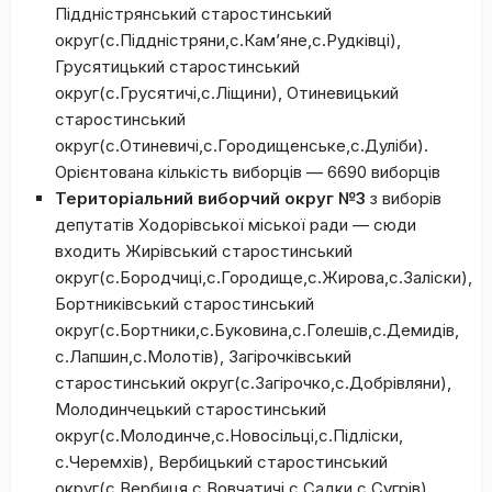
Піддністрянський старостинський
округ(с.Піддністряни,с.Кам’яне,с.Рудківці),
Грусятицький старостинський
округ(с.Грусятичі,с.Ліщини), Отиневицький
старостинський
округ(с.Отиневичі,с.Городищенське,с.Дуліби).
Орієнтована кількість виборців — 6690 виборців
Територіальний виборчий округ №3
з виборів
депутатів Ходорівської міської ради — сюди
входить Жирівський старостинський
округ(с.Бородчиці,с.Городище,с.Жирова,с.Заліски),
Бортниківський старостинський
округ(с.Бортники,с.Буковина,с.Голешів,с.Демидів,
с.Лапшин,с.Молотів), Загірочківський
старостинський округ(с.Загірочко,с.Добрівляни),
Молодинчецький старостинський
округ(с.Молодинче,с.Новосільці,с.Підліски,
с.Черемхів), Вербицький старостинський
округ(с.Вербиця,с.Вовчатичі,с.Садки,с.Сугрів).