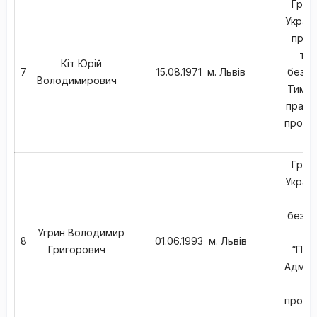
Гром
Україн
проф
тех
Кіт Юрій
7
15.08.1971 м. Львів
безпа
Володимирович
Тимча
працю
прожив
Ль
Гром
Україн
в
безпа
Угрин Володимир
Го
8
01.06.1993 м. Львів
Григорович
“Пан
Адміні
м
прожив