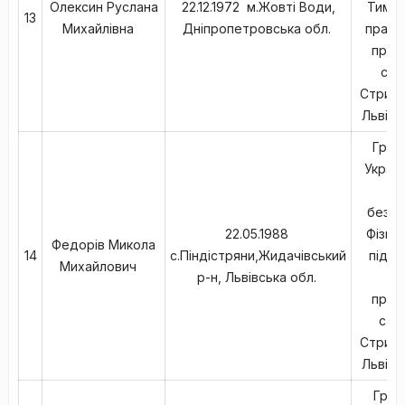
Олексин Руслана
22.12.1972 м.Жовті Води,
Тимча
13
Михайлівна
Дніпропетровська обл.
працю
прож
с.Л
Стрийс
Львівс
Гром
Україн
в
безпа
22.05.1988
Фізич
Федорів Микола
14
с.Піндістряни,Жидачівський
підпр
Михайлович
р-н, Львівська обл.
м
прож
с.Ка
Стрийс
Львівс
Гром