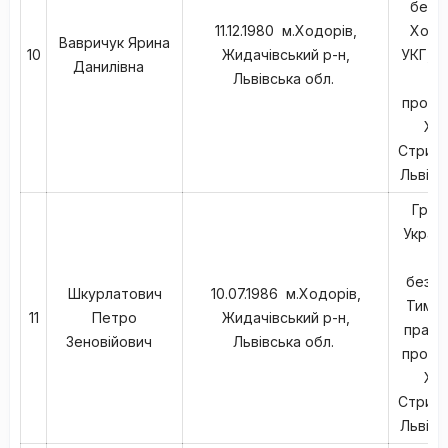
безпа
11.12.1980 м.Ходорів,
Ходо
Вавричук Ярина
10
Жидачівський р-н,
УКГ, Е
Данилівна
Львівська обл.
м
прожив
Ход
Стрийс
Львівс
Гром
Україн
в
безпа
Шкурлатович
10.07.1986 м.Ходорів,
Тимча
11
Петро
Жидачівський р-н,
працю
Зеновійович
Львівська обл.
прожив
Ход
Стрийс
Львівс