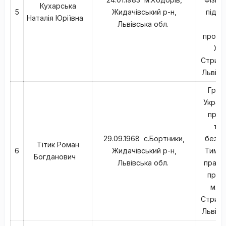
Кухарська
5
Жидачівський р-н,
підпр
Наталія Юріївна
Львівська обл.
м
прожив
Ход
Стрийс
Львівс
Гром
Україн
проф
тех
29.09.1968 с.Бортники,
безпа
Тітик Роман
6
Жидачівський р-н,
Тимча
Богданович
Львівська обл.
працю
прож
м.Хо
Стрийс
Львівс