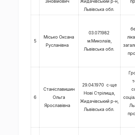
Зіновійович
Жидачівський р-н,
пр
Львівська обл.
бе
03.07.1982
Місько Оксана
лік
5
м.Миколаїв,
Русланівна
загал
Львівська обл.
про
Гр
т
29.04.1970 с-ще
Станіславишин
с
Нові Стрілища,
6
Ольга
соціа
Жидачівський р-н,
Ярославівна
Ль
Львівська обл.
про