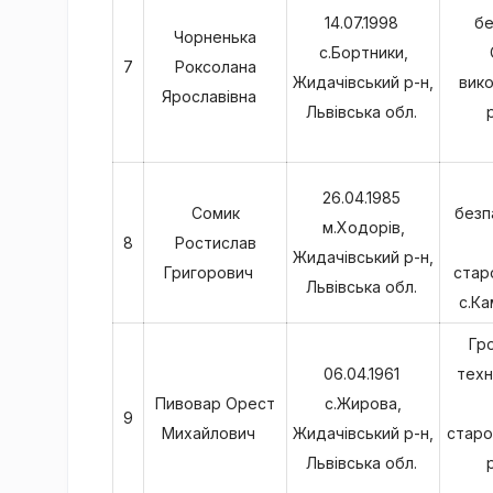
14.07.1998
бе
Чорненька
с.Бортники,
7
Роксолана
Жидачівський р-н,
вико
Ярославівна
Львівська обл.
26.04.1985
Сомик
безп
м.Ходорів,
8
Ростислав
Жидачівський р-н,
Григорович
стар
Львівська обл.
с.Ка
Гр
06.04.1961
техн
Пивовар Орест
с.Жирова,
9
Михайлович
Жидачівський р-н,
старо
Львівська обл.