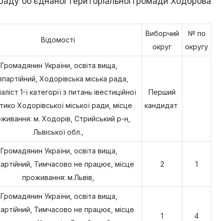
у раду об’єднаної територіальної громади Ходорова
Ходорова
/
Їхня
Виборчий
№ по
доля
Відомості
пов’язана
округ
округу
з
містом
Громадянин України, освіта вища,
зпартійний, Ходорівська міська рада,
Хто
аліст 1-ї категорії з питань івестиційної
Перший
є
хто
тико Ходорівської міської ради, місце
кандидат
/
живання: м. Ходорів, Стрийський р-н,
Ходорівський
Львіської обл.,
слід
Громадянин України, освіта вища,
Доля
заробітчанська
артійний, Тимчасово не працює, місце
2
1
/
проживання: м.Львів,
Зустрічі
даровані
Громадянин України, освіта вища,
долею
артійний, Тимчасово не працює, місце
1
4
Люби