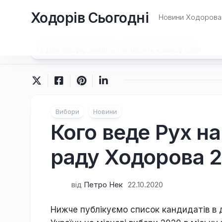
Перейти
Ходорів Сьогодні
до
Новини Ходорова 
вмісту
Вибори
Новини
Кого веде Рух на
раду Ходорова 
від
Петро Нек
22.10.2020
Нижче публікуємо список кандидатів в д