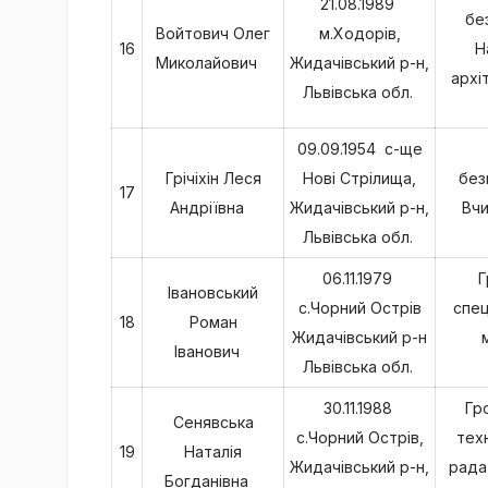
21.08.1989
бе
Войтович Олег
м.Ходорів,
16
Н
Миколайович
Жидачівський р-н,
архі
Львівська обл.
09.09.1954 с-ще
Грічіхін Леся
Нові Стрілища,
без
17
Андріївна
Жидачівський р-н,
Вчи
Львівська обл.
06.11.1979
Г
Івановський
с.Чорний Острів
спец
18
Роман
Жидачівський р-н
Іванович
Львівська обл.
30.11.1988
Гр
Сенявська
с.Чорний Острів,
техн
19
Наталія
Жидачівський р-н,
рада
Богданівна