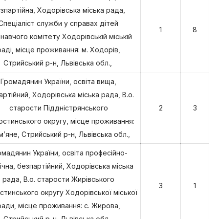
зпартійна, Ходорівська міська рада,
Спеціаліст служби у справах дітей
1
8
навчого комітету Ходорівській міській
раді, місце проживання: м. Ходорів,
Стрийський р-н, Львівська обл.,
Громадянин України, освіта вища,
артійний, Ходорівська міська рада, В.о.
старости Піддністрянського
2
3
остинського округу, місце проживання:
м’яне, Стрийський р-н, Львівська обл.,
омадянин України, освіта професійно-
ічна, безпартійний, Ходорівська міська
рада, В.о. старости Жирівського
3
1
стинського округу Ходорівської міської
ради, місце проживання: с. Жирова,
Стрийський р-н, Львівська обл.,