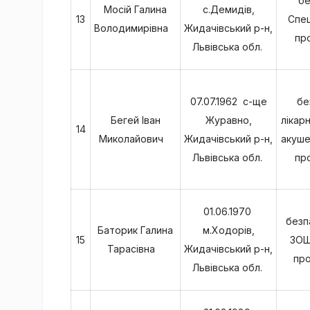
бе
Мосій Галина
с.Демидів,
13
Спец
Володимирівна
Жидачівський р-н,
про
Львівська обл.
07.07.1962 с-ще
бе
Бегей Іван
Журавно,
лікар
14
Миколайович
Жидачівський р-н,
акуше
Львівська обл.
про
01.06.1970
безп
Баторик Галина
м.Ходорів,
15
ЗОШ 
Тарасівна
Жидачівський р-н,
про
Львівська обл.