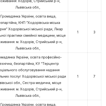
оживання: Ходорів, Стрийський р-н,
і
Львівська обл.,
знай
свій
Громадянка України, освіта вища,
рідний
зпартійна, КНП “Ходорівська міська
край
арня” Ходорівської міської ради, Лікар
1
3
Ходорів’яни
ьної практики сімейної медицини, місце
в
живання: м. Ходорів, Стрийський р-н,
світах
Львівська обл.,
омадянка України, освіта професійно-
ехнічна, безпартійна, КУ “Терцентр
оціального обслуговування надання
льних послуг Ходорівської міської ради
1
7
вівської обл., Сестра медична, місце
живання: м. Ходорів, Стрийський р-н,
Львівська обл.,
Громадянка України, освіта вища,