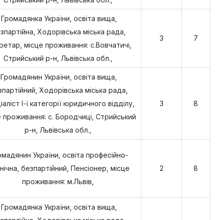
Громадянка України, освіта вища,
зпартійна, Ходорівська міська рада,
3
7
ретар, місце проживання: с.Вовчатичі,
Стрийський р-н, Львівська обл.,
Громадянин України, освіта вища,
зпартійний, Ходорівська міська рада,
іаліст І-ї категорії юридичного відділу,
3
8
 проживання: с. Бородчиці, Стрийський
р-н, Львівська обл.,
омадянин України, освіта професійно-
нічна, безпартійний, Пенсіонер, місце
2
8
проживання: м.Львів,
Громадянка України, освіта вища,