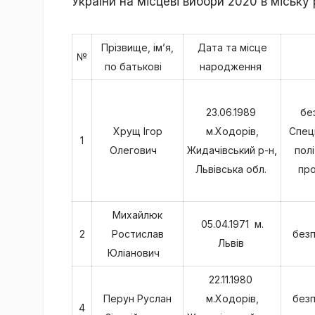
України на місцеві вибори 2020 в міськ
Прізвище, ім’я,
Дата та місце
№
по батькові
народження
23.06.1989
бе
Хрущ Ігор
м.Ходорів,
Спеці
1
Олегович
Жидачівський р-н,
полі
Львівська обл.
про
Михайлюк
05.04.1971 м.
2
Ростислав
безп
Львів
Юліанович
22.11.1980
Перун Руслан
м.Ходорів,
безп
4