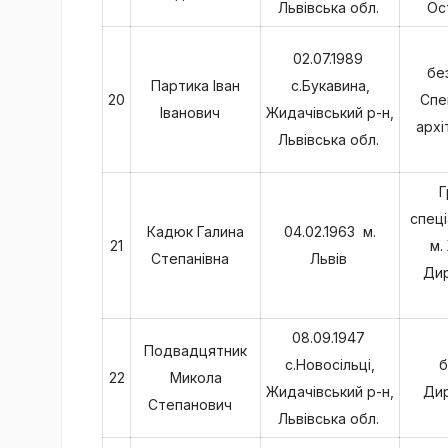
Львівська обл.
Ос
02.07.1989
бе
Партика Іван
с.Букавина,
20
Спе
Іванович
Жидачівський р-н,
архі
Львівська обл.
Г
спеці
Кадюк Галина
04.02.1963 м.
21
м.
Степанівна
Львів
Дир
08.09.1947
Подвадцятник
с.Новосільці,
б
22
Микола
Жидачівський р-н,
Дир
Степанович
Львівська обл.