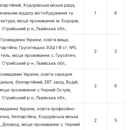
зпартійний, Ходорівська міська рада,
ачальник відділу містобудування та
1
6
тектури, місце проживання: м. Ходорів,
Стрийський р-н, Львівська обл.,
Громадянка України, освіта вища,
партійна, Грусятицька ЗОШ І-ІІІ ст. №5,
2
2
тель, місце проживання: с. Грусятичі,
Стрийський р-н, Львівська обл.,
ромадянин України, освіта середня
іальна, безпартійний, ЕВТ захід, Водій,
2
6
місце проживання: с.Чорний Острів,
Стрийський р-н, Львівська обл.,
омадянка України, освіта професійно-
ічна, безпартійна, Ходорівська міська
2
5
, Діловод, місце проживання: с. Чорний