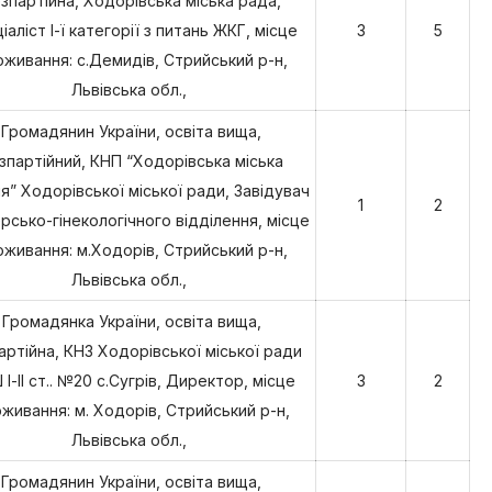
зпартійна, Ходорівська міська рада,
іаліст І-ї категорії з питань ЖКГ, місце
3
5
живання: с.Демидів, Стрийський р-н,
Львівська обл.,
Громадянин України, освіта вища,
зпартійний, КНП “Ходорівська міська
ня” Ходорівської міської ради, Завідувач
1
2
рсько-гінекологічного відділення, місце
живання: м.Ходорів, Стрийський р-н,
Львівська обл.,
Громадянка України, освіта вища,
артійна, КНЗ Ходорівської міської ради
І-ІІ ст.. №20 с.Сугрів, Директор, місце
3
2
живання: м. Ходорів, Стрийський р-н,
Львівська обл.,
Громадянин України, освіта вища,