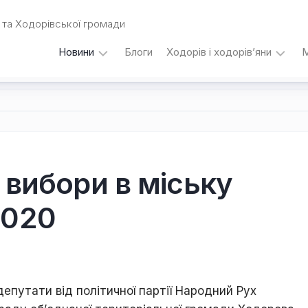
та Ходорівської громади
Новини
Блоги
Ходорів і ходорів’яни
М
Вибори
…
під
кутом
зору
Любомира
Калинця
 вибори в міську
Дати,
2020
події,
персоналії
/
Думки
з
приводу…
епутати від політичної партії Народний Рух
Уродженці