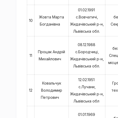
01.02.1991
Жовта Марта
с.Вовчатичі,
бе
10
Богданівна
Жидачівський р-н,
Сек
Львівська обл.
08.12.1988
бе
Процак Андрій
с.Бородчиці,
11
Спец
Михайлович
Жидачівський р-н,
місце
Львівська обл.
12.02.1951
Ковальчук
Гр
с.Лучани,
12
Володимир
тех
Жидачівський р-н,
Петрович
Львівська обл
01.01.1969