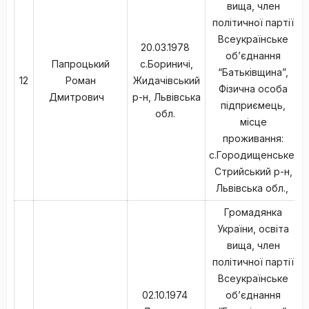
вища, член
політичної партії
Всеукраїнське
20.03.1978
об’єднання
Папроцький
с.Бориничі,
“Батьківщина”,
12
Роман
Жидачівський
Фізична особа
Дмитрович
р-н, Львівська
підприємець,
обл.
місце
проживання:
с.Городищенське,
Стрийський р-н,
Львівська обл.,
Громадянка
України, освіта
вища, член
політичної партії
Всеукраїнське
02.10.1974
об’єднання