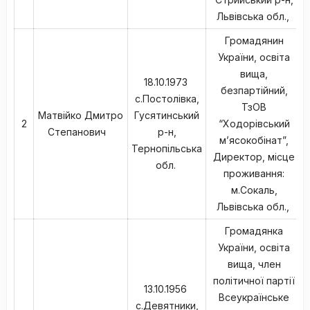
Львівська обл.,
Громадянин
України, освіта
вища,
18.10.1973
безпартійний,
с.Постолівка,
ТзОВ
Матвійко Дмитро
Гусятинський
2
“Ходорівський
Степанович
р-н,
м’ясокобінат”,
Тернопільська
Директор, місце
обл.
проживання:
м.Сокаль,
Львівська обл.,
Громадянка
України, освіта
вища, член
політичної партії
13.10.1956
Всеукраїнське
с.Девятники,