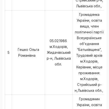
Стрийський р-н,
Львівська обл.,
Громадянка
України, освіта
вища, член
політичної партії
Всеукраїнське
05.02.1986
об’єднання
м.Ходорів,
Гешко Ольга
“Батьківщина”,
5
Жидачівський
Романівна
Трудовий архів
р-н, Львівська
м.Ходорів,
обл.
Керівник, місце
проживання:
м.Ходорів,
Стрийський р-
н,Львівська обл.,
Громадянин
України, освіта