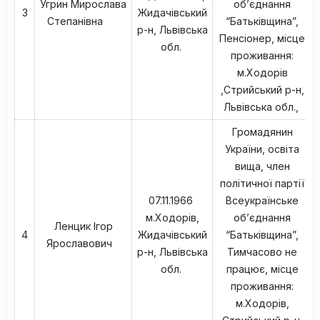
Угрин Мирослава
об’єднання
3
Жидачівський
Степанівна
“Батьківщина”,
р-н, Львівська
Пенсіонер, місце
обл.
проживання:
м.Ходорів
,Стрийський р-н,
Львівська обл.,
Громадянин
України, освіта
вища, член
політичної партії
07.11.1966
Всеукраїнське
м.Ходорів,
об’єднання
Ленцик Ігор
4
Жидачівський
“Батьківщина”,
Ярославович
р-н, Львівська
Тимчасово не
обл.
працює, місце
проживання:
м.Ходорів,