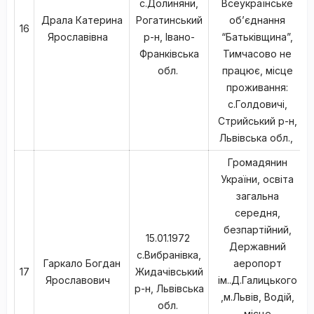
с.Долиняни,
Всеукраїнське
Драла Катерина
Рогатинський
об’єднання
16
Ярославівна
р-н, Івано-
“Батьківщина”,
Франківська
Тимчасово не
обл.
працює, місце
проживання:
с.Голдовичі,
Стрийський р-н,
Львівська обл.,
Громадянин
України, освіта
загальна
середня,
безпартійний,
15.01.1972
Державний
с.Вибранівка,
Гаркало Богдан
аеропорт
17
Жидачівський
Ярославович
ім..Д.Галицького
р-н, Львівська
,м.Львів, Водій,
обл.
місце