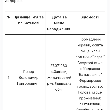
Ходорова
№
Прізвище ім’я та
Дата та
Відомості
по батькові
місце
народження
Громадянин
України, освіта
вища, член
політичної партії
Всеукраїнське
27.07.1960
об’єднання
Ревер
с.Заліски,
“Батьківщина”,
1
Володимир
Жидачівський
Фермерське
Григорович
р-н, Львівська
господарство,
обл.
Голова, місце
проживання:
с.Отиневичі,
Стрийський р-н,