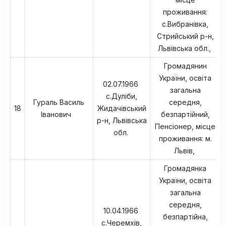
проживання:
с.Вибранівка,
Стрийський р-н,
Львівська обл.,
Громадянин
України, освіта
02.07.1966
загальна
с.Дуліби,
Гураль Василь
середня,
18
Жидачівський
Іванович
безпартійний,
р-н, Львівська
Пенсіонер, місце
обл.
проживання: м.
Львів,
Громадянка
України, освіта
загальна
середня,
10.04.1966
безпартійна,
с.Черемхів,