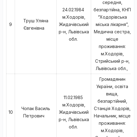
середня,
24.02.1984
безпартійна, КНП
м.Ходорів,
“Ходорівська
Труш Уляна
9
Жидачівський
міська лікарня”,
Євгенівна
р-н, Львівська
Медична сестра,
обл.
місце
проживання:
м.Ходорів,
Стрийський р-н,
Львівська обл.,
Громадянин
України, освіта
вища,
11.02.1985
безпартійний,
м.Ходорів,
Чопак Василь
Станція Ходорів,
10
Жидачівський
Петрович
Начальник, місце
р-н, Львівська
проживання:
обл.
м.Ходорів,