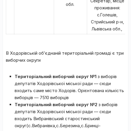
Секретар, місце
обл.
проживання:
с.Голешів,
Стрийський р-н,
Львівська обл.,
В Ходорівській об’єднаній територіальній громаді є три
виборчих округи
Територіальний виборчий округ №1
з виборів
депутатів Ходорівської міської ради — сюди
входить саме місто Ходорів. Орієнтована кількість
виборців — 7510 виборців
Територіальний виборчий округ №2
з виборів
депутатів Ходорівської міської ради — сюди
входить Вибранівський старостинський
округ(с.Вибранівка,с.Березина,с.Бринці-