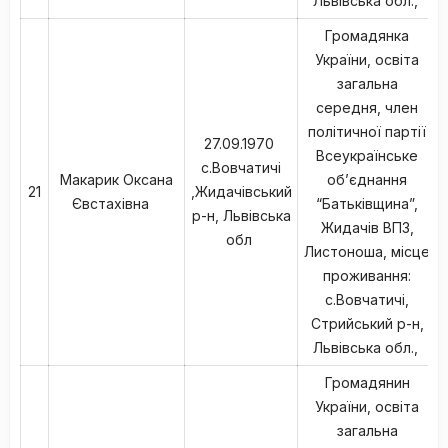
Львівська обл.,
Громадянка
України, освіта
загальна
середня, член
політичної партії
27.09.1970
Всеукраїнське
с.Вовчатичі
Макарик Оксана
об’єднання
21
,Жидачівський
Євстахівна
“Батьківщина”,
р-н, Львівська
Жидачів ВПЗ,
обл
Листоноша, місце
проживання:
с.Вовчатичі,
Стрийський р-н,
Львівська обл.,
Громадянин
України, освіта
загальна