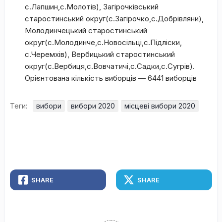
с.Лапшин,с.Молотів), Загірочківський
старостинський округ(с.Загірочко,с.Добрівляни),
Молодинчецький старостинський
округ(с.Молодинче,с.Новосільці,с.Підліски,
с.Черемхів), Вербицький старостинський
округ(с.Вербиця,с.Вовчатичі,с.Садки,с.Сугрів).
Орієнтована кількість виборців — 6441 виборців
Теги:
вибори
вибори 2020
місцеві вибори 2020
SHARE
SHARE