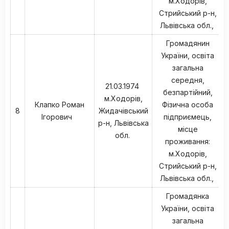
м.Ходорів,
Стрийський р-н,
Львівська обл.,
Громадянин
України, освіта
загальна
середня,
21.03.1974
безпартійний,
м.Ходорів,
Клапко Роман
Фізична особа
8
Жидачівський
Ігорович
підприємець,
р-н, Львівська
місце
обл.
проживання:
м.Ходорів,
Стрийський р-н,
Львівська обл.,
Громадянка
України, освіта
загальна