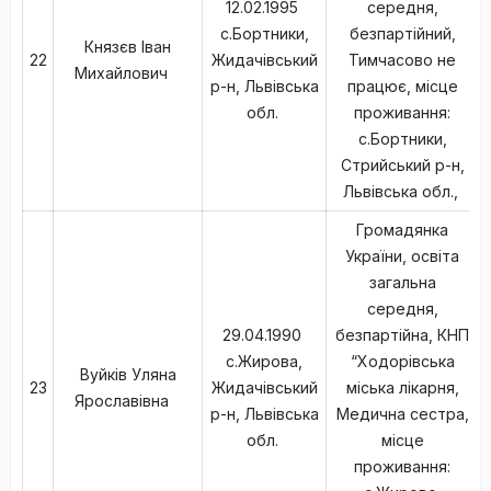
12.02.1995
середня,
с.Бортники,
безпартійний,
Князєв Іван
22
Жидачівський
Тимчасово не
Михайлович
р-н, Львівська
працює, місце
обл.
проживання:
с.Бортники,
Стрийський р-н,
Львівська обл.,
Громадянка
України, освіта
загальна
середня,
29.04.1990
безпартійна, КНП
с.Жирова,
“Ходорівська
Вуйків Уляна
23
Жидачівський
міська лікарня,
Ярославівна
р-н, Львівська
Медична сестра,
обл.
місце
проживання: