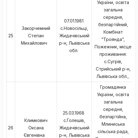
України, освіта
загальна
середня,
07.01.1981
безпартійний,
Закорчемний
с.Новосільці,
Комбінат
25
Степан
Жидачівський
“Троянда”,
Михайлович
р-н, Львівська
Пожежник, місце
обл.
проживання:
с.Сугрів,
Стрийський р-н,
Львівська обл.,
Громадянка
України, освіта
загальна
середня,
25.03.1968
безпартійна,
Климкович
с.Голешів,
Млиниська
26
Оксана
Жидачівський
сільська рада,
Євгенівна
р-н, Львівська