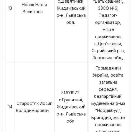
с.Девятники,
“Батьківщина”,
Новак Надія
13
Жидачівський
ЗЗСО №6,
Василівна
р-н, Львівська
Педагог-
обл.
організатор,
місце
проживання:
с.Дев’ятники,
Стрийський р-н,
Львівська обл.,
Громадянин
України, освіта
загальна
середня,
31.10.1972
безпартійний,
с.Грусятичі,
Старостяк Йосип
Будівельна ф-ма
14
Жидачівський
Володимирович
“Нордікбуд”,
р-н, Львівська
Бригадир, місце
обл
проживання:
с.Грусятичі,