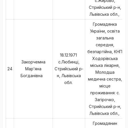
с.Жирово,
Стрийський р-н,
Львівська обл.,
Громадянка
України, освіта
загальна
середня,
безпартійна, КНП
18.12.1971
Ходорівська
Закорчемна
с.Любинці,
міська лікарня,
24
Мар’яна
Стрийський р-
Молодша
Богданівна
н, Львівська
медична сестра,
обл.
місце
проживання: с.
Загірочко,
Стрийський р-н,
Львівська обл.,
Громадянин