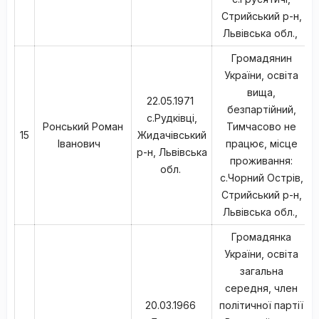
Стрийський р-н,
Львівська обл.,
Громадянин
України, освіта
вища,
22.05.1971
безпартійний,
с.Рудківці,
Ронський Роман
Тимчасово не
15
Жидачівський
Іванович
працює, місце
р-н, Львівська
проживання:
обл.
с.Чорний Острів,
Стрийський р-н,
Львівська обл.,
Громадянка
України, освіта
загальна
середня, член
20.03.1966
політичної партії