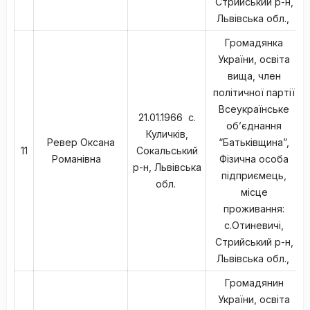
Стрийський р-н,
Львівська обл.,
Громадянка
України, освіта
вища, член
політичної партії
Всеукраїнське
21.01.1966 с.
об’єднання
Куличків,
Ревер Оксана
“Батьківщина”,
11
Сокальський
Романівна
Фізична особа
р-н, Львівська
підприємець,
обл.
місце
проживання:
с.Отиневичі,
Стрийський р-н,
Львівська обл.,
Громадянин
України, освіта