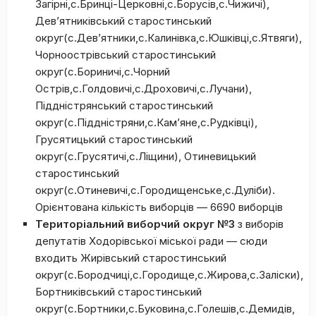
Загірні,с.Бринці-Церковні,с.Борусів,с.Чижичі),
Дев’ятниківський старостинський
округ(с.Дев’ятники,с.Калинівка,с.Юшківці,с.Ятвяги),
Чорноострівський старостинський
округ(с.Бориничі,с.Чорний
Острів,с.Голдовичі,с.Дроховичі,с.Лучани),
Піддністрянський старостинський
округ(с.Піддністряни,с.Кам’яне,с.Рудківці),
Грусятицький старостинський
округ(с.Грусятичі,с.Ліщини), Отиневицький
старостинський
округ(с.Отиневичі,с.Городищенське,с.Дуліби).
Орієнтована кількість виборців — 6690 виборців
Територіальний виборчий округ №3
з виборів
депутатів Ходорівської міської ради — сюди
входить Жирівський старостинський
округ(с.Бородчиці,с.Городище,с.Жирова,с.Заліски),
Бортниківський старостинський
округ(с.Бортники,с.Буковина,с.Голешів,с.Демидів,