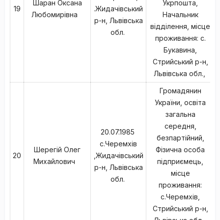
Шаран Оксана
Укрпошта,
19
.Жидачівський
Любомирівна
Начальник
р-н, Львівська
відділення, місце
обл.
проживання: с.
Букавина,
Стрийський р-н,
Львівська обл.,
Громадянин
України, освіта
загальна
середня,
20.07.1985
безпартійний,
с.Черемхів
Шерегій Олег
Фізична особа
20
,Жидачівський
Михайлович
підприємець,
р-н, Львівська
місце
обл.
проживання:
с.Черемхів,
Стрийський р-н,