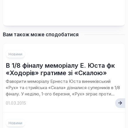
Вам також може сподобатися
Новини
В 1/8 фіналу меморіалу Е. Юста фк
«Ходорів» гратиме зі «Скалою»
Фаворити меморіалу Ернеста Юста винниківський
«Рух» та стрийська «Скала» дізналися суперників в 1/8
фіналу. У неділю, 1-ого березня, «Рух» зіграє проти...
01.03.2015
Новини