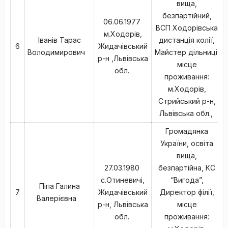
вища,
безпартійний,
06.06.1977
ВСП Ходорівська
м.Ходорів,
Іванів Тарас
дистанція колії,
6
Жидачівський
Володимирович
Майстер дільниці,
р-н ,Львівська
місце
обл.
проживання:
м.Ходорів,
Стрийський р-н,
Львівська обл.,
Громадянка
України, освіта
вища,
27.03.1980
безпартійна, КС
с.Отиневичі,
“Вигода”,
Піпа Галина
7
Жидачівський
Директор філії,
Валерієвна
р-н, Львівська
місце
обл.
проживання: