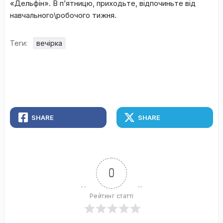
«Дельфін». В п’ятницю, приходьте, відпочиньте від
навчального\робочого тижня.
Теги:
вечірка
SHARE
SHARE
0
Рейтинг статті