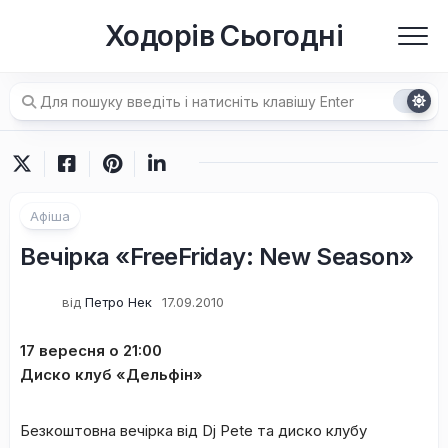
Перейти
Ходорів Сьогодні
до
вмісту
Афіша
Вечірка «FreeFriday: New Season»
від
Петро Нек
17.09.2010
17 вересня о 21:00
Диско клуб «Дельфін»
Безкоштовна вечірка від Dj Pete та диско клубу