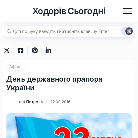
Перейти
Ходорів Сьогодні
до
вмісту
Афіша
День державного прапора
України
від
Петро Нек
22.08.2016