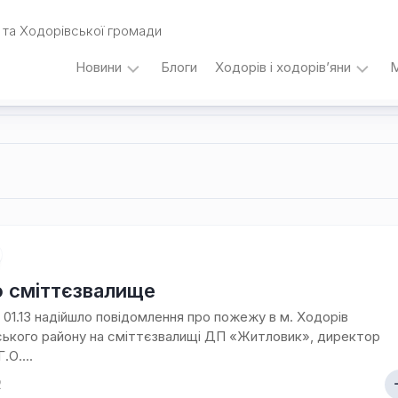
та Ходорівської громади
Новини
Блоги
Ходорів і ходорів’яни
М
Вибори
…
під
кутом
зору
Любомира
Калинця
Дати,
події,
персоналії
о сміттєзвалище
/
о 01.13 надійшло повідомлення про пожежу в м. Ходорів
Думки
ького району на сміттєзвалищі ДП «Житловик», директор
з
.О....
приводу…
2
Уродженці