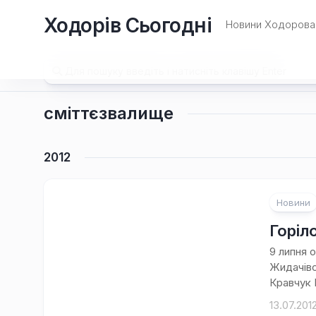
Перейти
Ходорів Сьогодні
до
Новини Ходорова 
вмісту
сміттєзвалище
2012
Новини
Горіл
9 липня 
Жидачівс
Кравчук Г
13.07.201