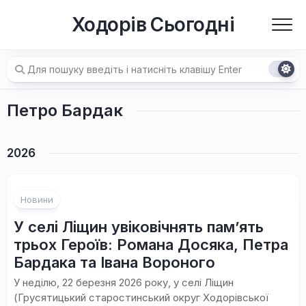
Перейти
Ходорів Сьогодні
до
вмісту
Петро Бардак
2026
Новини
У селі Ліщин увіковічнять пам’ять
трьох Героїв: Романа Досяка, Петра
Бардака та Івана Вороного
У неділю, 22 березня 2026 року, у селі Ліщин
(Грусятицький старостинський округ Ходорівської