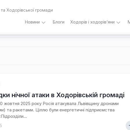
та Ходорівської громади
Новини
Блоги
Ходорів і ходорів’яни
М
Вибори
…
під
кутом
зору
Любомира
Калинця
Дати,
події,
персоналії
дки нічної атаки в Ходорівській громаді
/
 30 жовтня 2025 року Росія атакувала Львівщину дронами
Думки
и) та ракетами. Ціллю були енергетичні підприємства
з
«Підрозділи...
приводу…
5
Уродженці