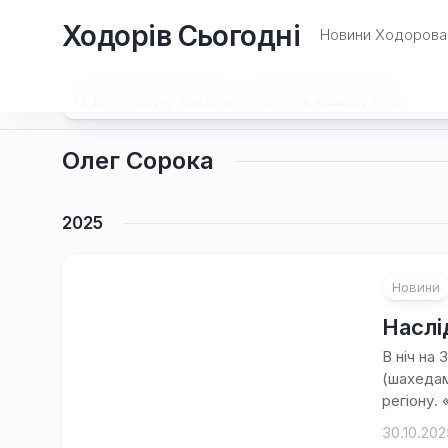
Перейти
Ходорів Сьогодні
до
Новини Ходорова 
вмісту
Олег Сорока
2025
Новини
Наслі
В ніч на
(шахедам
регіону. 
30.10.202