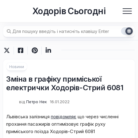
Перейти
Ходорів Сьогодні
до
вмісту
Новини
Зміна в графіку приміської
електрички Ходорів-Стрий 6081
від
Петро Нек
16.01.2022
Львівська залізниця
повідомляє
що через численні
прохання пасажирів оптимізовує графік руху
приміського поїзда Ходорів-Стрий 6081