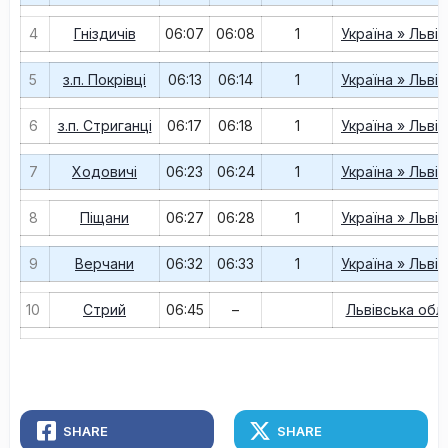
4
Гніздичів
06:07
06:08
1
Україна » Льві
5
з.п. Покрівці
06:13
06:14
1
Україна » Льві
6
з.п. Стриганці
06:17
06:18
1
Україна » Льві
7
Ходовичі
06:23
06:24
1
Україна » Льві
8
Піщани
06:27
06:28
1
Україна » Льві
9
Верчани
06:32
06:33
1
Україна » Льві
10
Стрий
06:45
–
Львівська обл
SHARE
SHARE