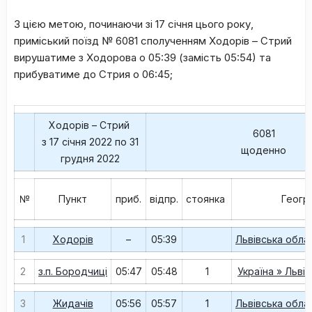
З цією метою, починаючи зі 17 січня цього року,
приміський поїзд № 6081 сполученням Ходорів – Стрий
вирушатиме з Ходорова о 05:39 (замість 05:54) та
прибуватиме до Стрия о 06:45;
Ходорів – Стрий
6081
з 17 січня 2022 по 31
щоденно
грудня 2022
№
Пункт
приб.
відпр.
стоянка
Геогр
1
Ходорів
–
05:39
Львівська обла
2
з.п. Бородчиці
05:47
05:48
1
Україна » Льві
3
Жидачів
05:56
05:57
1
Львівська обла