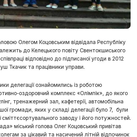
і
знай
свій
рідний
край
головою Олегом Коцовським відвідала Республіку
Ходорів’яни
в
алежить до Келецького повіту Свентокшиського
світах
співпраці відповідно до підписаної угоди в 2012
еуш Ткачик та працівники управи.
ики делегації ознайомились із роботою
ртивно-оздоровчий комплекс «Олімпік», до якого
улінг, тренажерний зал, кафетерії, автомобільна
шої громади, яких у складі делегації було 7, були
ї сміттєсортувального заводу і його потужностей.
ада» міський голова Олег Коцовський привітав
олегам за цікавий та насичений літній відпочинок