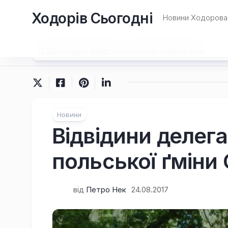
Перейти
Ходорів Сьогодні
до
Новини Ходорова 
вмісту
Новини
Відвідини делег
польської ґміни
від
Петро Нек
24.08.2017