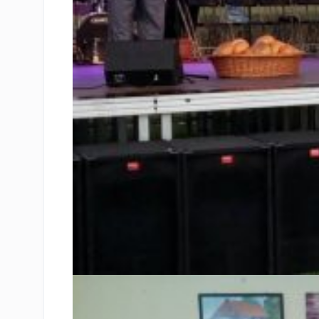
Відвідини делегацією з Ходорова польської ґміни