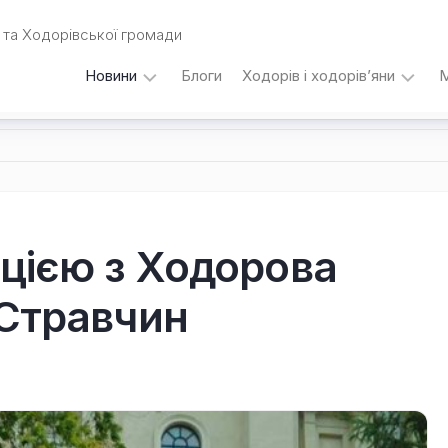
та Ходорівської громади
Новини
Блоги
Ходорів і ходорів’яни
М
Вибори
…
під
кутом
зору
Любомира
Калинця
ацією з Ходорова
Дати,
 Стравчин
події,
персоналії
/
Думки
з
приводу…
Уродженці