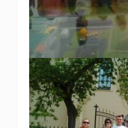
Відвідини делегацією з Ходорова польської ґміни