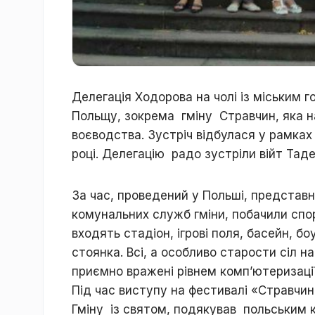
Делегація Ходорова на чолі із міським 
Польщу, зокрема гміну Стравчин, яка н
воєводства. Зустріч відбулася у рамках 
році. Делегацію радо зустріли війт Тад
За час, проведений у Польші, представн
комунальних служб гміни, побачили спо
входять стадіон, ігрові поля, басейн, бо
стоянка. Всі, а особливо старости сіл на
приємно вражені рівнем комп’ютеризаці
Під час виступу на фестивалі «Стравчин
Гміну із святом, подякував польським к