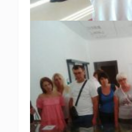
Відвідини делегацією з Ходорова польської ґміни