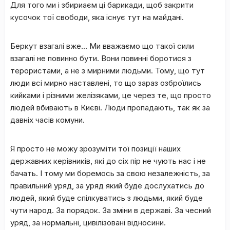
Для того ми і збириаєм ці барикади, щоб закрити
кусочок тої свободи, яка існує тут на майдані.
Беркут взагалі вже… Ми вважаємо що такої сили
взагалі не повинно бути. Вони повинні боротися з
терористами, а не з мирними людьми. Тому, що тут
люди всі мирно наставлені, то що зараз озброїлись
кийками і різними желізяками, це через те, що просто
людей вбивають в Києві. Люди пропадають, так як за
давніх часів комуни.
Я просто не можу зрозуміти тої позиції наших
державних керівників, які до сіх пір не чують нас і не
бачать. І тому ми боремось за свою незалежність, за
правильний уряд, за уряд який буде дослухатись до
людей, який буде спілкуватись з людьми, який буде
чути народ. За порядок. За зміни в державі. За чесний
уряд, за нормальні, цивілізовані відносини.