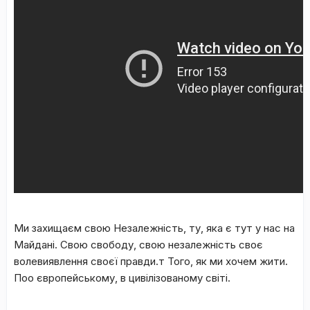
Ми захищаєм свою Незалежність, ту, яка є тут у нас на
Майдані. Свою свободу, свою незалежність своє
волевиявлення своєї правди.т Того, як ми хочем жити.
Поо європейському, в цивілізованому світі.