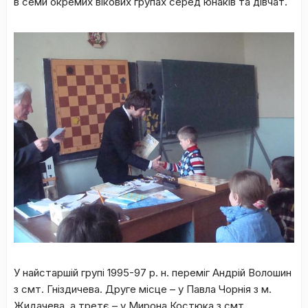
в семи окремих вікових групах серед юнаків та дівчат.
У найстаршій групі 1995-97 р. н. переміг Андрій Волошин
з смт. Гніздичева. Друге місце – у Павла Чорнія з м.
Жидачева, а третє – у Мирона Костюка з смт.