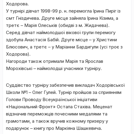
Ходорова.
У турнірі дівчат 1998-99 р. н. перемогла Ірина Пиріг із
смт Гніздичева. Друге місце зайняла Ірина Кізима, а
третє – Марія Олеськів (обидві з м. Жидачева).
Серед дівчат наймолодшої вікової групи перемогу
здобула Анастасія Бабій. Друге місце – у Христини
Блюсович, а третє – у Маріанни Бардигули (усі троє з
Ходорова).
Нагороди також отримали Марія та Ярослав
Морохівські – наймолодші учасники турніру.
Суддівство турніру забезпечив викладач Ходорівської
Школи №1 – Олег Гулей. Турнір пройшов за сприянням
Голови Проводу Всеукраїнської ініціативи
«Національний Фронт» Остапа Стахіва. Меценат
відзначив переможців почесними медалями та
грамотами, а також вручив кожному призеру у
подарунок – книгу про Маркіяна Шашкевича.