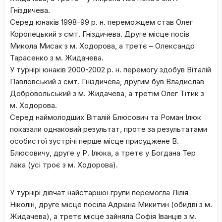
Гніздичева.
Серед юнаків 1998-99 р. н. переможцем став Олег
Коропецький з смт. Гніздичева. Друге місце посів
Микола Мисак з м. Ходорова, а третє – Олександр
Тарасенко з м. Жидачева.
У турнірі юнаків 2000-2002 р. н. перемогу здобув Віталій
Павловський з смт. Гніздичева, другим був Владислав
Добровольський з м. Жидачева, а третім Олег Тітик з
м. Ходорова.
Серед наймолодших Віталій Блюсович та Роман Ілюк
показали однаковий результат, проте за результатами
особистої зустрічі перше місце присуджене В.
Блюсовичу, друге у Р. Ілюка, а третє у Богдана Тер
лака (усі троє з м. Ходорова).
У турнірі дівчат найстаршої групи перемогла Лілія
Ніколін, друге місце посіла Адріана Микитин (обидві з м.
Жидачева), а третє місце зайняла Софія Іванців з м.