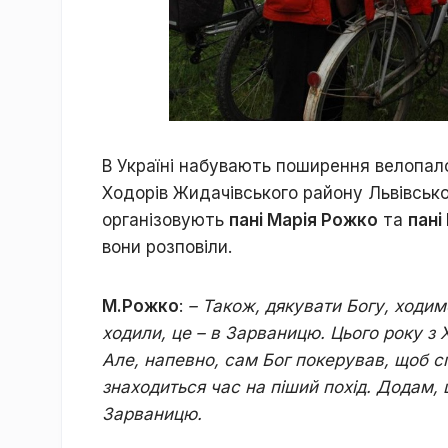
В Україні набувають поширення велопало
Ходорів Жидачівського району Львівсько
організовують
пані Марія Рожко
та
пані
вони розповіли.
М.Рожко
:
– Також, дякувати Богу, ходи
ходили, це – в Зарваницю. Цього року з
Але, напевно, сам Бог покерував, щоб 
знаходиться час на піший похід. Додам,
Зарваницю.