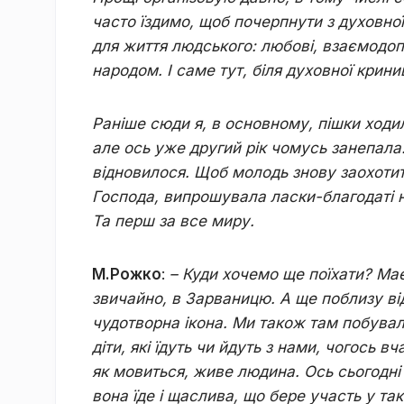
часто їздимо, щоб почерпнути з духовної
для життя людського: любові, взаємодоп
народом. І саме тут, біля духовної крини
Раніше сюди я, в основному, пішки ходи
але ось уже другий рік чомусь занепала
відновилося. Щоб молодь знову заохотит
Господа, випрошувала ласки-благодаті не 
Та перш за все миру.
М.Рожко
:
– Куди хочемо ще поїхати? Має
звичайно, в Зарваницю. А ще поблизу ві
чудотворна ікона. Ми також там побувал
діти, які їдуть чи йдуть з нами, чогось в
як мовиться, живе людина. Ось сьогодні
вона їде і щаслива, що бере участь у так