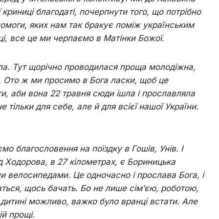
 криниці благодаті, почерпнути того, що потрібно
омоги, яких нам так бракує поміж українським
ці, все це ми черпаємо в Матінки Божої.
ла. Тут щорічно проводилася проща молодіжна,
. Ото ж ми просимо в Бога ласки, щоб це
и, аби вона 22 травня сюди ішла і прославляла
тільки для себе, але й для всієї нашої України.
мо благословення на поїздку в Гошів, Унів. І
д Ходорова, в 27 кілометрах, є Бориницька
и велосипедами. Це одночасно і прослава Бога, і
чаться, щось бачать. Бо не лише сім
’
єю, роботою,
 дитині можливо, важко було вранці встати. Але
ій прощі.