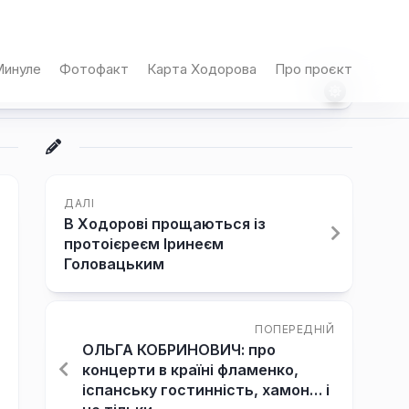
инуле
Фотофакт
Карта Ходорова
Про проєкт
ДАЛІ
В Ходорові прощаються із
протоієреєм Іринеєм
Головацьким
ПОПЕРЕДНІЙ
ОЛЬГА КОБРИНОВИЧ: про
концерти в країні фламенко,
іспанську гостинність, хамон… і