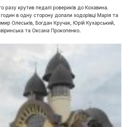
го разу крутив педалі ровериків до Кохавина.
годин в одну сторону долали ходорівці Марія та
мир Олеськів, Богдан Кручак, Юрій Кухарський,
Звіринська та Оксана Прокопенко
.