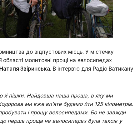
мництва до відпустових місць. У містечку
ї області молитовні прощі на велосипедах
 Наталя Звіринська
. В інтерв’ю для Радіо Ватикану
мо й пішки. Найдовша наша проща, в яку ми
 Ходорова ми вже вп
’
яте будемо йти 125 кілометрів.
спробувати і прощу велосипедами. Бо не завжди
 що перша проща на велосипедах була також у