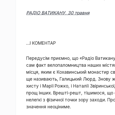
РАДІО ВАТИКАНУ, 30 травня
…І КОМЕНТАР
Передусім приємно, що «Радіо Ватикану»
сам факт велопаломництва наших містя
місця, яким є Кохавинський монастир св
ще називають, Галицький Люрд. Знову ж
хисту і Марії Рожко, і Наталії Звіринськ
прощ інших. Врешті-решт, тішимося, що 
нелегкі з фізичної точки зору заходи. Пр
значення неоціниме.