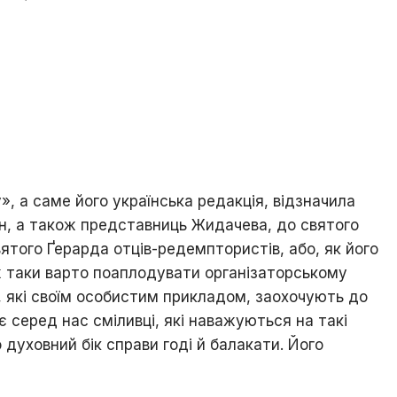
, а саме його українська редакція, відзначила
н, а також представниць Жидачева, до святого
ятого Ґерарда отців-редемптористів, або, як його
 таки варто поаплодувати організаторському
ої, які своїм особистим прикладом, заохочують до
є серед нас сміливці, які наважуються на такі
о духовний бік справи годі й балакати. Його