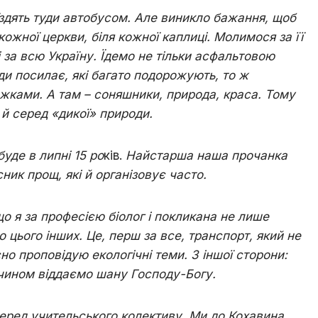
їздять туди автобусом. Але виникло бажання, щоб
кожної церкви, біля кожної каплиці. Молимося за
її
 і за всю Україну. Їдемо не тільки асфальтовою
и посилає, які багато подорожують, то ж
жками. А там – соняшники, природа, краса. Тому
й серед «дикої» природи.
уде в липні 15 ро
ків.
Найстарша наша прочанка
ик прощ, які й організовує часто.
 я за професією біолог і покликана не лише
о цього інших. Це, перш за все, транспорт, який не
о проповідую екологічні теми. З іншої сторони:
 чином віддаємо шану Господу-Богу.
серед учительського колективу. Ми до Кохавина