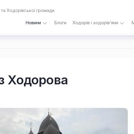
та Ходорівської громади
Новини
Блоги
Ходорів і ходорів’яни
М
Вибори
…
під
кутом
зору
Любомира
Калинця
з Ходорова
Дати,
події,
персоналії
/
Думки
з
приводу…
Уродженці