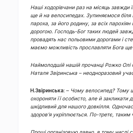
Наші ходорівчани раз на місяць завжди 
ще й на велосипедах. Зупиняємося біля 
пароха, за його родину, за всіх парохіян
дорогою. Господь-Бог таких людей завжд
провадять нас польовими дорогами і сте
маємо можливість прославляти Бога ще 
Наймолодшій нашій прочанці Рожко Олі б
Наталя Звіринська – неодноразовий учасн
Н.Звіринська
: –
Чому велосипед? Тому що
охороняти її особисто, але й закликати д
шкідливий для нашого довкілля. Одночасн
здоров
’
я укріплюється. По-третє, таким
Прощі організовую давно, в тому числі 